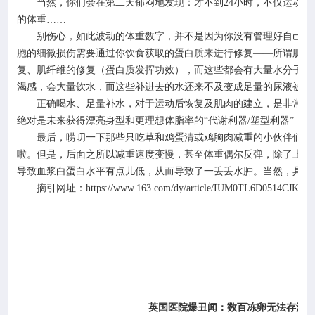
当然，你们会在第二天郁闷地发现：才不到
24
小时，不仅运动后
的体重……
别伤心，如此波动的体重数字，并不是因为你没有管理好自己，
胞的细微损伤需要通过你饮食获取的蛋白质来进行修复
——所谓肌细
复、肌纤维的修复（蛋白质发挥功效），而这些都会有大量水分子的
渴感，会大量饮水，而这些补进去的水还来不及变成足量的尿液被排
正确喝水、足量补水，对于运动后恢复及肌肉的建立，是非常非
绝对是未来获得漂亮身型和更理想体脂率的“代谢利器
/
塑型利器”！
最后，唠叨一下那些只吃草和鸡蛋清或鸡胸肉减重的小伙伴们：
啦。但是，后面之所以减重速度变慢，甚至体重偶尔反弹，除了上述
导致血浆白蛋白水平有点儿低，从而导致了一丢丢水肿。当然，具体
摘引网址：
https://www.163.com/dy/article/IUM0TL6D0514CJKA.h
英国医院爆丑闻：数百冻卵无法存活