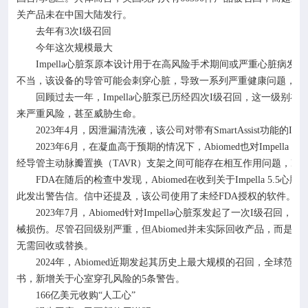
关产品未在中国大陆发行。
去年有
3
次
I
级召回
今年这次规模最大
Impella
心脏泵原本设计用于在高风险手术期间或严重心脏病发作
不当，该设备的导管可能会刺穿心脏，导致一系列严重健康问题，包
回顾过去一年，
Impella
心脏泵已历经四次
I
级召回，这一级别在
来严重风险，甚至威胁生命。
2023
年
4
月，因泄漏清洗液，该公司对带有
SmartAssist
功能的
Impe
2023
年
6
月，在凝血高于预期的情况下，
Abiomed
也对
Impella RP 
经导管主动脉瓣置换（
TAVR
）支架之间可能存在相互作用问题，
FD
FDA
在随后的检查中发现，
Abiomed
在收到关于
Impella 5.5
心脏泵
此发出警告信。信中还提及，该公司使用了未经
FDA
授权的软件。
2023
年
7
月，
Abiomed
针对
Impella
心脏泵发起了一次
I
级召回，原
械损伤。尽管召回级别严重，但
Abiomed
并未实际回收产品，而是通
无需回收或替换。
2024
年，
Abiomed
近期发起其历史上最大规模的召回，全球范围
书，新增关于心室穿孔风险的
5
条警告。
166
亿美元收购“人工心”