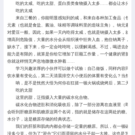
吃的太咸、吃的太甜、蛋白质类食物摄入太多
……都会让水分在
吃的太咸
来自三餐的，你能明显感知到的咸，和来自各种加工食品（包括
元素（也就是食盐、酱油、味精等调味料里的造味主角）。钠元素具
对爱豆一般。因此，如果一天内吃得太咸，也就是钠摄入太多，就会
增高到危险值，大量的水分会从组织液中狂奔入血，抱住钠离子，以
缺水了。接下来，你一定会吨吨吨，以缓解渴感。不过，喝进去的水
能力是有限的，就算是你给它增加了巨额工作量，一个健康的肾脏也
你就这样悄无声息地微微水肿着……
学习兴趣浓厚的小伙伴可以做个试验：自己做饭，同样内容同样
饮水量有变化么，第二天清晨排空大小便后的体重有变化么？当然，
呐，是不是恍然大悟为何你在狂搓一顿火锅或烧烤后，第二天早
吃的太甜
这里的甜，泛指摄入大量的碳水化合物。
碳水化合物进肚和消化吸收后，除了一部分游离在血液里（即：
会听到肝糖原和肌糖原这两个名词，指的就是储存在这两处的糖。糖
水分子，这是糖原存储的经典状态。
我们的肝脏和肌肉内都会存储一定量的糖原。所以，在一顿碳水
没多少克，但为了“迎合”它们而滞留的水分子却一大堆。这也是为