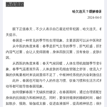
热点追踪
哈欠连天？缓解春困，
2024-04-01
眼下正值春天，不少人表示自己最近经常犯困，哈欠连天。春天
关提示。
春困是一种常见的季节性生理现象。主要原因可以从中医和西医
从中医的角度来看：春季是肝气主导的季节，肝气旺盛，肝胜脾
内湿气过重，会让人觉得困倦，身体四肢沉重，没有食欲，皮肤出现
因。
从西医的角度来看：春天气候回暖，人体生理机能随季节变化和
象。春季气温逐渐升高，人体皮肤的毛细血管随之舒张，使流入大脑
脑的供氧量相对来说就显得不足了，中枢神经系统的兴奋刺激信息减
此外，春困也可能与个人的作息习惯、饮食习惯和生活方式有关
动等都可能导致春困现象。
如何缓解春困？无锡疾控建议，在春困期间，通过合理搭配饮食
身体的抗病能力和精神状态。同时，要保持规律的睡眠时间，确保每
如散步、慢跑、瑜伽或太极，促进血液循环，提高精神状态；保持身