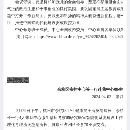
会议强调，要坚持和加强党的全面领导，坚定不移推进全面从严
气正的政治生态和干事创业的良好氛围。要巩固拓展主题教育成果，
题中打开工作新局面。要以更加昂扬的精神风貌奋进新征程，进一步
祉、推进中国式现代化建设贡献疾控力量。
中心领导班子成员、中心全国政协委员、中心直属各单位领导班
摘引网址：
https://www.chinacdc.cn/yw_9324/202404/t20240402_2
疾控动态
余杭区疾控中心等一行赴我中心微生物
2024-04-02
浙江
省
3
月
29
日下午，杭州市余杭区卫生健康局王海英副局长、余杭区
长一行
4
人来我中心微生物所考察调研实验室智能化系统建设工作。
理化毒理所汤鋆副所长、健康科占利科长参加座谈交流。