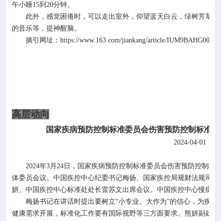
午小睡
15
到
20
分钟。
此外，感觉困倦时，可以走出室外，仰望蓝天白云，绿树芳草，
的音乐等，提神醒脑。
摘引网址：
https://www.163.com/jiankang/article/IUM9BAHG00388
高层动向
国家疾病预防控制标准委员会伤害预防控制标准专
2024-04-01
中
2024
年
3
月
24
日，国家疾病预防控制标准委员会伤害预防控制标
体委员会议。中国疾控中心纪委书记梅扬、国家疾控局规财法规司法
妍、中国疾控中心标准处处长雷苏文出席会议。中国疾控中心慢病中
梅扬书记在讲话时提出要树立
“小专业、大作为”的信心，为疾
健康需求开展，标准化工作要有国际视野等三方面要求。熊妍副处长