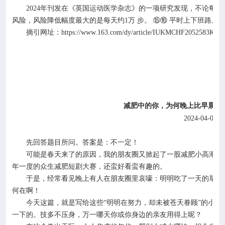
2024
年刊发在《英国运动医学杂志》的一项研究发现，不论每日
风险，风险降低幅度最大的是每天约
1
万 步。 ⑮⑯ 平时上下班路
摘引网址：
https://www.163.com/dy/article/IUKMCHF2052583KJ.h
减肥中的你，为何晚上比早晨重
2024-04-01
先回答题目所问。答案是：不一定！
可能是春天来了的原因，我的朋友圈又掀起了一股减肥小高潮。
年一度的众生减肥短剧大赛，还蛮好看蛮有趣的。
于是，经常看见晚上有人在朋友圈里哀嚎：明明吃了一天的草和
何在啊！
今天这篇，就是写给这些
“明明在努力，却未被苍天眷顾”的小
一下的。技多不压身，万一哪天你或你身边的亲友用得上呢？