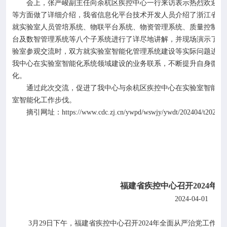
会上，张严峻副主任向余杭区疾控中心一行来访表示热烈欢迎，
等方面做了详细介绍，我省信息化平台技术开发人员介绍了浙江省公
就实验室人员管培系统、物联平台系统、物资管理系统、质量控制系
台及数智管理系统等八个子系统进行了详尽地讲解，并现场演示了各
验室参观交流时，双方就实验室智能化管理系统建设等实际问题进行
我中心在实验室智能化系统领域建设的业务联系，不断提升自身微生
化。
通过此次交流，促进了我中心与余杭区疾控中心在实验室智能化
室智能化工作步伐。
摘引网址：
https://www.cdc.zj.cn/ywpd/wswjy/ywdt/202404/t20240
福建省疾控中心召开
2024
年全
2024-04-01
福
3
月
29
日下午，福建省疾控中心召开
2024
年全面从严治党工作分