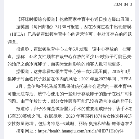
2024-04-01
【环球时报综合报道】伦敦两家生育中心近日接连爆出丑闻，可
据英国《每日邮报》
3
月
30
日报道，因在冷冻过程中出现错误导
（
HFEA
）已吊销霍默顿生育中心的运营许可，并对其存在的问题进
调查。
报道称，霍默顿生育中心去年
6
月发现，该中心存放的一些卵子
查。据称，
45
名女性顾客在该中心存放的至少
153
枚卵子可能已失去
的治疗之前冷冻卵子，而实际受到影响的顾客人数可能更多。
据报道，这并非霍默顿生育中心第一次出现丑闻。
2019
年
8
月，
集卵子时面临拭子残留在体内的风险；
2021
年至
2022
年间，
HFEA
收
2
月，盖伊和圣托马斯国民保健信托基金会运营的一家生育中心
可能无法存活。该中心使用的一些用于存放卵子的瓶子在出厂时装错
问题。由于年龄过大，部分女性顾客可能已没有适合冷冻的卵子以供
报道称，卵子冷冻是试管婴儿手术的重要组成部分，该手术在英
15
至
350
英镑之间。数据显示，
2020
年英国有
1874
名女性选择冷冻卵
女性数量激增，包括考特尼·卡戴珊、丽塔·奥拉和维基·帕蒂森在内
摘引网址：
https://health.huanqiu.com/article/4HD71He0yJ4