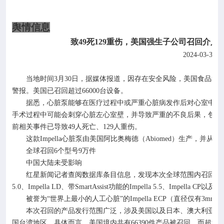
舆情信息
致
49
死
129
重伤，美国强生子公司召回介入
2024-03-31
当地时间
3
月
30
日，据媒体报道，因存在安全风险，美国食品和
警报。美国已召回超过
66000
台设备。
据悉，心脏泵能够在医疗过程中或严重心脏病发作后对心室中的
手术过程中可能会刺穿心脏左心室壁，并导致严重的不良后果，包括
前相关事件已导致
49
人死亡、
129
人重伤。
这款
Impella
心脏泵由美国阿比奥梅德（
Abiomed
）生产，并从
202
全球召回
6
个型号
9
万件
中国大陆未受影响
红星新闻记者查阅数据库条目信息，发现本次全球范围内召回的
5.0
、
Impella LD
、带
SmartAssist
功能的
Impella 5.5
、
Impella CP
以及带
被誉为
“世界上最小的人工心脏”的
Impella ECP
（直径仅有
3mm
）
本次召回的产品发行范围广泛，涉及美国以及日本、澳大利亚、
国台湾地区。具体而言，美国境内共有
66390
件产品被召回，而超过
2