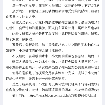
进一步分析发现，在研究人员喂给小龙虾的锂中，有
27.5%
从小
众所周知，食物链上游的动物如果食用受污染的猎物，就会积累
食者身上，比如人类。
研究人员表示，小龙虾胃肠道中的锂含量最多，是因为在消化过
过程中，会经过鳃和肝胰腺。而人们主要吃虾尾，尾巴似乎也会吸收
此外，研究人员还分析了温度对小龙虾锂吸收的影响。研究人员
加了浓度一致的锂。
五天后，分析发现，与
10
摄氏度相比，
32.2
摄氏度水中的小龙虾
如夏季，小龙虾体内的锂含量可能最多。
不仅如此，在温暖的水中，小龙虾的重量也会减轻。然而，目前
研究人员表示，作为水生生物，小龙虾会吸收大量溶解在水中的
用小龙虾将全面展开，研究结果凸显了锂污染对公共健康和环境的潜
值得注意的是，这项研究是在实验室中完成，测试了小龙虾的锂
虾是否含有锂，还需要进一步研究去证实。
总之，结果表明，小龙虾可以将环境中的锂离子转移到食物链中
也含有少量的锂。此外，随着环境温度的增加，小龙虾的锂吸收也会
摘引网址：
https://news.bioon.com/article/b79881991407.html