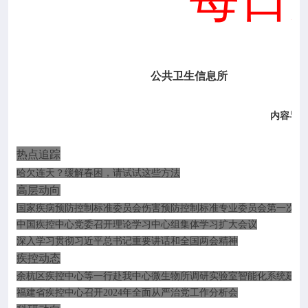

专业服务

科研培训
公共卫生信息所

科普园地
内容导
学术期刊
热点追踪

在线互动
哈欠连天？缓解春困，请试试这些方法
高层动向
国家疾病预防控制标准委员会伤害预防控制标准专业委员会
第一次全

政务公开
中国疾控中心党委召开理论学习中心组集体学习扩大会议
深入学习贯彻习近平总书记重要讲话和全国两会精神
疾控动态
余杭区疾控中心等一行赴我中心微生物所调研实验室智能化系统建设
福建省疾控中心召开
2024
年全面从严治党工作分析会