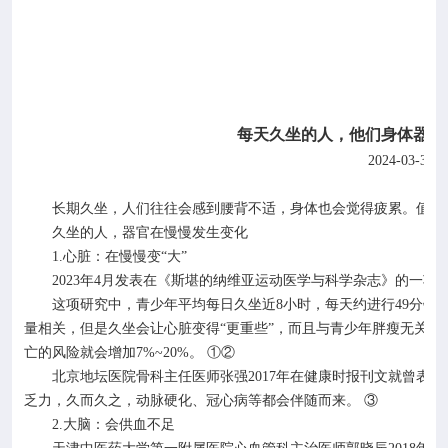
每天久坐的人，他们身体器官
2024-03-31
长期久坐，人们往往会感到腰背不适，身体也会觉得疲累。值得
久坐的人，器官在慢慢发生变化
1.
心脏：在慢慢变“大”
2023
年
4
月发表在《斯堪的纳维亚运动医学与科学杂志》的一项研
这项研究中，青少年平均每日久坐近
8
小时，每天约进行
49
分钟
量相关，但是久坐会让心脏变得“更重些”，而且与青少年胖瘦无关。
亡的风险就会增加
7%~20%
。 ①②
北京地坛医院骨科主任医师张强
2017
年在健康时报刊文就曾表示
乏力，久而久之，动脉硬化、冠心病等都会伴随而来。 ③
2.
大脑：会供血不足