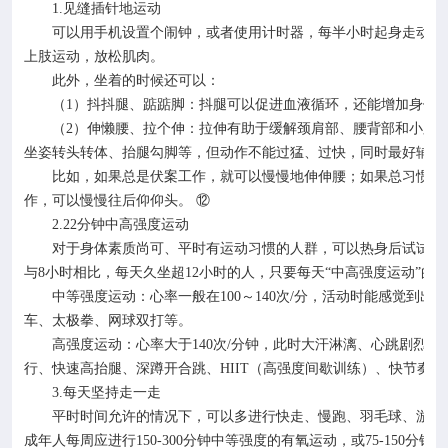
1.
见缝插针地运动
可以用手机设置个闹钟，或者使用计时器，每半小时起身走动一
上肢运动，放松肌肉。
此外，坐着的时候还可以：
（
1
）抖抖腿、踮踮脚：抖腿可以促进血液循环，还能增加身体
（
2
）伸懒腰、拉个伸：拉伸有助于缓解颈肩部、腰背部和小腿等
坐姿转头转体、抬腿勾脚等，但动作不能过猛、过快，同时最好辅以
比如，如果总是伏案工作，就可以慢慢地伸伸腰；如果总习惯把
作，可以慢慢往后仰仰头。
⑫
2.22
分钟中高强度运动
对于身体素质尚可、平时有运动习惯的人群，可以热身后试试中
与
8
小时相比，每天久坐超
12
小时的人，只要每天“中高强度运动”的时
中等强度运动：心率一般在
100
～
140
次
/
分，活动时能感觉到出汗
车、太极拳、网球双打等。
高强度运动：心率大于
140
次
/
分钟，此时大汗淋漓、心跳剧烈、
行、快速高抬腿、深蹲开合跳、
HIIT
（高强度间歇训练）、快节奏的
3.
每天坚持走一走
平时时间允许的情况下，可以多进行快走、慢跑、羽毛球、游泳
成年人每周应进行
150-300
分钟中等强度的有氧运动，或
75-150
分钟较