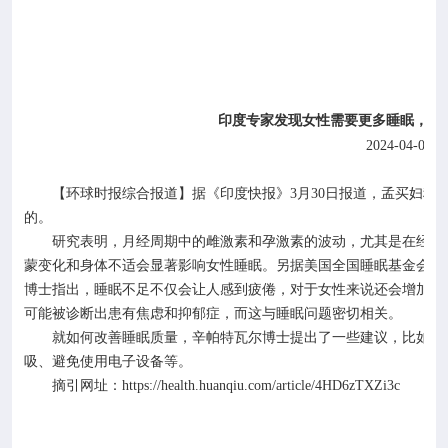
印度专家发现女性需要更多睡眠，称
2024-04-01
【环球时报综合报道】据《印度快报》
3
月
30
日报道，孟买妇科
的。
研究表明，月经周期中的雌激素和孕激素的波动，尤其是在经前
蒙变化和身体不适会显著影响女性睡眠。另据美国全国睡眠基金会
20
博士指出，睡眠不足不仅会让人感到疲倦，对于女性来说还会增加患
可能被诊断出患有焦虑和抑郁症，而这与睡眠问题密切相关。
就如何改善睡眠质量，辛帕特瓦尔博士提出了一些建议，比如保
吸、避免使用电子设备等。
摘引网址：
https://health.huanqiu.com/article/4HD6zTXZi3c