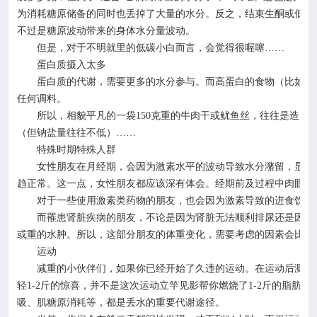
为消耗糖原储备的同时也丢掉了大量的水分。反之，结束生酮或低碳
不过是糖原波动带来的身体水分量波动。
但是，对于不明就里的低碳小白而言，会觉得很喔噻
……
蛋白质摄入太多
蛋白质的代谢，需要更多的水分参与。而高蛋白的食物（比如牛
任何调料。
所以，相貌平凡的一袋
150
克重的牛肉干或鱿鱼丝，往往是造成
（但钠盐量往往不低）……
特殊时期特殊人群
女性朋友在月经期，会因为激素水平的波动导致水分潴留，显得
趋正常。这一点，女性朋友都应该深有体会。经期前及过程中肉眼可
对于一些使用激素类药物的朋友，也会因为激素导致的进食饮水
而罹患肾脏疾病的朋友，不论是因为肾脏无法顺利排尿还是因为
或重的水肿。所以，这部分朋友的体重变化，需要考虑的因素会比没
运动
减重的小伙伴们，如果你已经开始了久违的运动。在运动后测体
轻
1-2
斤的惊喜，并不是这次运动立竿见影帮你燃烧了
1-2
斤的脂肪，
吸、肌糖原消耗等，都是丢水的重要代谢途径。