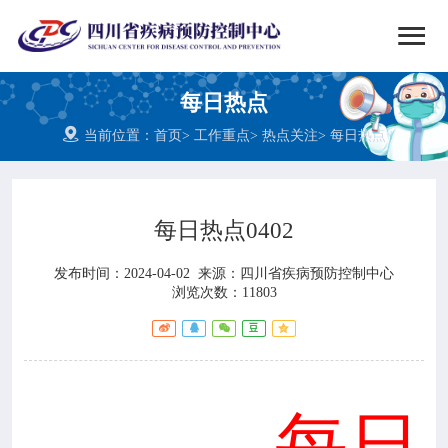


搜索
每日热点
网站首页

当前位置：
首页
>
工作重点
>
热点关注
>
每日热点

中心概况

党群建设
每日热点0402
发布时间：2024-04-02
来源：
四川省疾病预防控制中心

新闻动态
浏览次数：11803

工作重点

疾控服务
每日