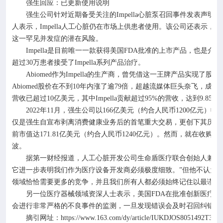
强生回应：已更新使用说明
强生公司针对近期备受关注的
Impella
心脏泵召回事件发表声明，
人表示，
Impella
人工心脏仍在市场上供患者使用。该公司还表示，已
这一罕见并发症的潜在风险。
Impella
是目前唯一一款获得美国
FDA
批准的上市产品，也是介入
超过
30
万患者接受了
Impella
系列产品治疗。
Abiomed
作为
Impella
的生产商，曾凭借这一王牌产品实现了股价
Abiomed
股价在不到
10
年内涨了逾
79
倍，超越流媒体巨头奈飞，成为
营收已超过
10
亿美元，其中
Impella
贡献超过
95%
的营收，达到
9.85
亿
2022
年
11
月，强生公司以
166
亿美元（约合人民币
1200
亿元）收
仅是强生自宣布剥离消费健康业务后的首笔重大交易，更创下其历史
前市值达
171.81
亿美元（约合人民币
1240
亿元）。然而，就在收购完
波。
据第一财经报道，人工心脏开发公司生命盾医疗联合创始人兼董
它进一步表明我们作为医疗设备开发商必须极度细致。”但他不认为
领域恰恰需要更多的竞争，并且我们所有人都必须始终记住以最谨慎
另一位医疗器械领域资深人士表示，美国
FDA
在批准创新医疗器
会进行非常严格的不良事件的监测，一旦发现错误会及时召回纠错。
摘引网址：
https://www.163.com/dy/article/IUKDJOS8051492T3.ht