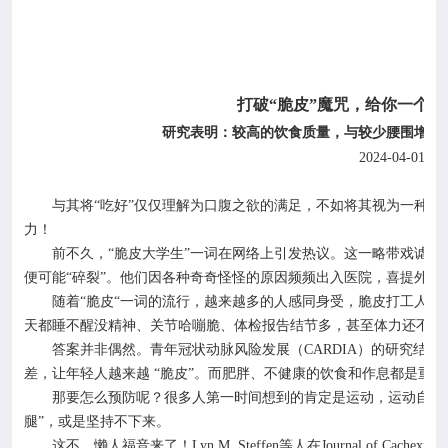
打破
“脆皮”魔咒，给你一个
研究表明：较高的饮食质量，与较少腰围增加
2024-04-01
与其将
“吃好”仅仅理解为口腹之欲的满足，不如将其视为一种投
力！
前不久，
“脆皮大学生”一词在网络上引发热议。这一略带戏谑
便可能“碎裂”。他们因各种奇奇怪怪的原因频频出入医院，喜提外号“
随着
“脆皮“一词的流行，越来越多的人感同身受，脆皮打工人
天都睡不醒没精神、关节哈嘣脆、体检报告结节多，甚至体力还不如
答案并非偶然。青年冠状动脉风险发展（
CARDIA
）的研究结果
差，让年轻人越来越 “脆皮”。而肥胖、不健康的饮食和作息都是重
那要怎么预防呢？很多人第一时间想到的肯定是运动，运动自然
腿”，或是坚持不下来。
这不，懒人福音来了！
Lyn M. Steffen
等人在
Journal of Cachexia
发