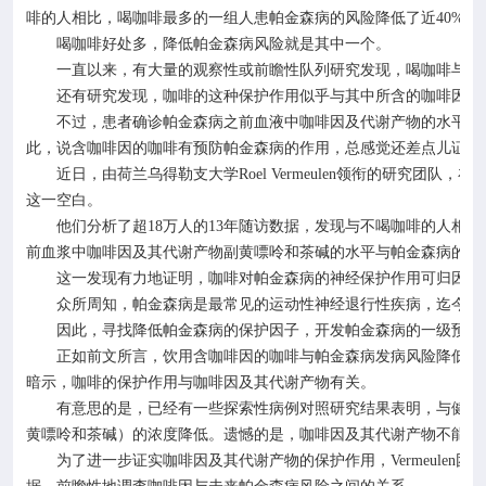
啡的人相比，喝咖啡最多的一组人患帕金森病的风险降低了近
40%
。
喝咖啡好处多，降低帕金森病风险就是其中一个。
一直以来，有大量的观察性或前瞻性队列研究发现，喝咖啡与帕
还有研究发现，咖啡的这种保护作用似乎与其中所含的咖啡因有
不过，患者确诊帕金森病之前血液中咖啡因及代谢产物的水平，
此，说含咖啡因的咖啡有预防帕金森病的作用，总感觉还差点儿证据
近日，由荷兰乌得勒支大学
Roel Vermeulen
领衔的研究团队，在
这一空白。
他们分析了超
18
万人的
13
年随访数据，发现与不喝咖啡的人相比
前血浆中咖啡因及其代谢产物副黄嘌呤和茶碱的水平与帕金森病的发
这一发现有力地证明，咖啡对帕金森病的神经保护作用可归因于
众所周知，帕金森病是最常见的运动性神经退行性疾病，迄今尚
因此，寻找降低帕金森病的保护因子，开发帕金森病的一级预防
正如前文所言，饮用含咖啡因的咖啡与帕金森病发病风险降低有
暗示，咖啡的保护作用与咖啡因及其代谢产物有关。
有意思的是，已经有一些探索性病例对照研究结果表明，与健康
黄嘌呤和茶碱）的浓度降低。遗憾的是，咖啡因及其代谢产物不能延
为了进一步证实咖啡因及其代谢产物的保护作用，
Vermeulen
团队