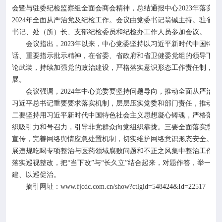
会暨与驻委纪检监察组全面会商会精神，总结通报中心
2023
年落实全
2024
年全面从严治党及纪检工作。会议由党委书记翁铖主持。驻省卫
书记、处（所）长、支部纪检委员和纪检办工作人员参加会议。
会议指出，
2023
年以来，中心党委坚持以习近平新时代中国特色
话、重要指示批示精神，在省委、省政府和省卫健委党组的领导下，
论武装，持续加强党的政治建设，严格落实意识形态工作责任制，持
展。
会议强调，
2024
年中心党委要坚持问题导向，推动全面从严治党
习近平总书记重要要求落实机制，层层压实党委和部门责任，推动党
二要坚持用习近平新时代中国特色社会主义思想凝心铸魂，严格落实
织吸引力和号召力，引导非党群众向党组织靠拢。三要全面落实意识
宣传，完善网络舆情应急处置机制，切实维护网络意识形态安全。四
展违规吃喝专项整治与医药领域腐败问题和不正之风集中整治工作，
落实巡视整改，把“当下改”与“长久立”结合起来，对题作答，举一
建、以巡促治。
摘引网址：
www.fjcdc.com.cn/show?ctlgid=548424&Id=22517