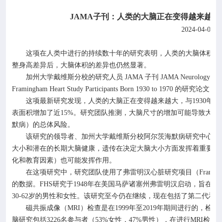
JAMA
子刊：人类的大脑正在变得越来越大
2024-04-01
这项在人类中进行的持续数十年的研究表明，人类的大脑体积、
整身高差异后，大脑体积的差异也仍然显著。
加州大学戴维斯分校的研究人员
JAMA
子刊
JAMA Neurology
上
Framingham Heart Study Participants Born 1930 to 1970
的研究论文。
这项最新研究发现，人类的大脑正在变得越来越大，与
1930
年代
表面积增加了近
15%
。研究团队推测，大脑尺寸的增加可能导致大脑
默病）的总体风险。
该研究的领导者、加州大学戴维斯分校阿尔茨海默病研究中心主
大小和潜在的长期大脑健康，遗传在决定大脑大小方面发挥着重要作
化和教育因素）也可能发挥作用。
在这项研究中，研究团队使用了弗雷明汉心脏研究项目（
Framing
的数据。
FHS
研究于
1948
年在美国马萨诸塞州弗雷明汉启动，旨在分
30-62
岁的男性和女性。该研究至今仍在继续，现在包括了第二代和
磁共振成像（
MRI
）检查是在
1999
年至
2019
年期间进行的，检查
脑研究包括
3226
名参与者（
53%
女性，
47%
男性），在进行
MRI
检查