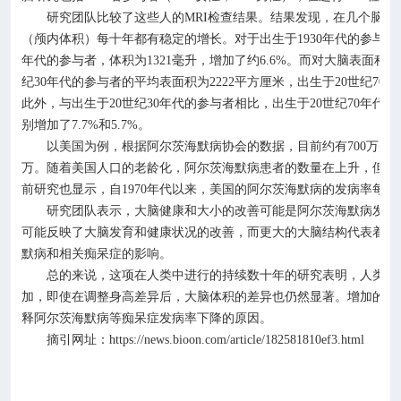
研究团队比较了这些人的
MRI
检查结果。结果发现，在几个脑部
（颅内体积）每十年都有稳定的增长。对于出生于
1930
年代的参与者
年代的参与者，体积为
1321
毫升，增加了约
6.6%
。而对大脑表面积（
纪
30
年代的参与者的平均表面积为
2222
平方厘米，出生于
20
世纪
70
年
此外，与出生于
20
世纪
30
年代的参与者相比，出生于
20
世纪
70
年代的
别增加了
7.7%
和
5.7%
。
以美国为例，根据阿尔茨海默病协会的数据，目前约有
700
万美
万。随着美国人口的老龄化，阿尔茨海默病患者的数量在上升，但老
前研究也显示，自
1970
年代以来，美国的阿尔茨海默病的发病率每十
研究团队表示，大脑健康和大小的改善可能是阿尔茨海默病发病
可能反映了大脑发育和健康状况的改善，而更大的大脑结构代表着更
默病和相关痴呆症的影响。
总的来说，这项在人类中进行的持续数十年的研究表明，人类的
加，即使在调整身高差异后，大脑体积的差异也仍然显著。增加的大
释阿尔茨海默病等痴呆症发病率下降的原因。
摘引网址：
https://news.bioon.com/article/182581810ef3.html