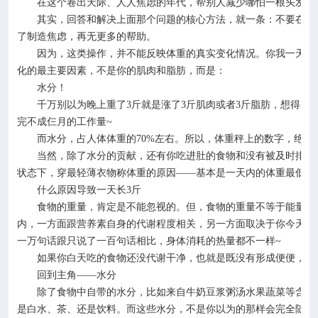
在这个卷出天际、人人焦虑的年代，帮别人减少哪怕一根头发丝
其实，回答和解决上面那个问题的核心方法，就一条：不要在同
了制造焦虑，再无更多的帮助。
因为，这类操作，并不能反映体重的真实变化情况。你我一天内
化的最主要因素，不是你的肌肉和脂肪，而是：
水分！
千万别以为晚上重了
3
斤就是涨了
3
斤肌肉或者
3
斤脂肪，想得美
完不成仨月的工作量
~
而水分，占人体体重的
70%
左右。所以，体重秤上的数字，绝大
当然，除了水分的贡献，还有你吃进肚的食物和没有被及时排泄
状态下，穿最轻薄衣物称体重的原因
——基本是一天内的体重最低值
什么原因导致一天长
3
斤
食物的重量，肯定是不能忽视的。但，食物的重量不等于能量。
内，一方面跟营养素自身的代谢程度相关，另一方面取决于你今天的
一万句话跟只说了一百句话相比，身体消耗的热量都不一样
~
如果你白天吃的食物还没代谢干净，也就是既没有形成便便，也
回到主角
——水分
除了食物中自带的水分，比如来自牛奶豆浆粥汤水果蔬菜等含水
是白水、茶、还是饮料。而这些水分，不是你以为的那样会完全随着