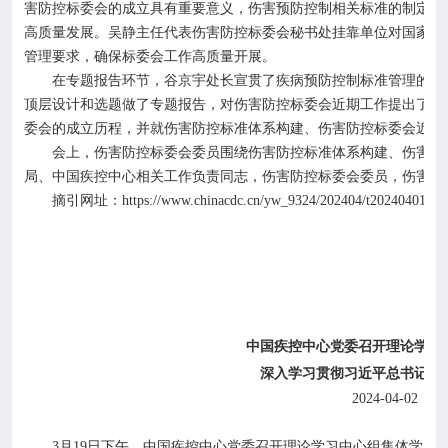
害防控标委会的成立具有重要意义，伤害预防控制相关标准的制定与
高质量发展。吴静主任代表伤害防控标委会秘书处挂靠单位对国家疾
管理要求，确保标委会工作高质量开展。
在专题报告环节，谷京宇处长宣贯了疾病预防控制标准管理的相关
顶层设计和选题做了专题报告，对伤害防控标委会近期工作提出了具
委会的成立历程，并就伤害防控标准体系构建、伤害防控标委会近期
会上，伤害防控标委会委员围绕伤害防控标准体系构建、伤害防
局、中国疾控中心相关工作负责同志，伤害防控标委会委员，伤害防
摘引网址：
https://www.chinacdc.cn/yw_9324/202404/t20240401_27
中国疾控中心党委召开理论学习
深入学习贯彻习近平总书记重
2024-04-02
中
3
月
19
日下午，中国疾控中心党委召开理论学习中心组集体学习