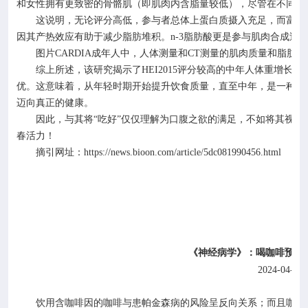
和女性拥有更致密的骨骼肌（即肌肉内含脂量较低），尽管在不同评
这说明，无论评分高低，参与者总体上蛋白质摄入充足，而富含
因其产热效应有助于减少脂肪堆积。
n-3
脂肪酸更是参与肌肉合成过
图片
CARDIA
成年人中，人体测量和
CT
测量的肌肉质量和脂肪组
综上所述，该研究揭示了
HEI2015
评分较高的中年人体重增长更
优。这意味着，从年轻时期开始提升饮食质量，直至中年，是一种科
迈向真正的健康。
因此，与其将
“吃好”仅仅理解为口腹之欲的满足，不如将其视为
春活力！
摘引网址：
https://news.bioon.com/article/5dc081990456.html
《神经病学》：喝咖啡预防
2024-04-01
饮用含咖啡因的咖啡与患帕金森病的风险呈反向关系；而且咖啡