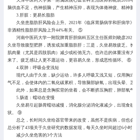
天津中医药大学第一附属医院心血管科主治医师郭晓辰
2018
年在
脑供血不足，伤神损脑，产生精神压抑，表现为体倦神疲、精神萎靡
3.
肝脏：更易长脂肪
久坐患脂肪肝风险会上升。
2021
年《临床胃肠病学和肝病学》刊
非酒精性脂肪肝风险上升
44%
有关。 ⑤
河南中医药大学一附院脾胃肝胆病科五区主任医师刘晓彦
2021
年
久坐导致腹型肥胖，诱发或加重脂肪肝；三是，久坐易致疲乏。长时
肌肉量（尤其是四肢肌肉）减少或松弛无力。也许总的体重没有大的
来了。疲乏感让人更不愿运动，更容易久坐，形成恶性循环。 ⑥
4.
双肺：呼吸会变浅短
现代人由于久坐，缺少运动，许多人呼吸又浅又短，仅用胸式呼
气不足，会使体内的二氧化碳累积，导致脑部缺氧，出现头晕、乏力
此外，如果总是含胸驼背的坐着，会不断挤压胸腔，肺部氧气容
5.
肠道：蠕动在变慢
久坐易引起肠胃蠕动减慢，消化腺分泌消化液减少，出现食欲不
状。
⑨
总之，长时间久坐给器官带来的改变，虽然不是疾病，但也会让
总分析了
43
项关于久坐研究的数据发现，每天久坐时间超过
6
小时，
减少久坐危害的
3
个方法