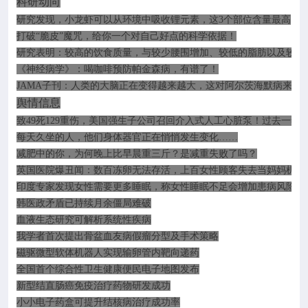
科研动向
研究发现，小龙虾可以从环境中吸收锂元素，这
3
个部位含量最高
打破
“脆皮”魔咒，给你一个对自己好点的科学依据！
研究表明：较高的饮食质量，与较少腰围增加、较低的脂肪以及较好
《神经病学》：喝咖啡预防帕金森病，有谱了！
JAMA
子刊：人类的大脑正在变得越来越大，这对阿尔茨海默病来说
舆情信息
致
49
死
129
重伤，美国强生子公司召回介入式人工心脏泵！过去一年
每天久坐的人，他们身体器官正在悄悄发生变化
……
减肥中的你，为何晚上比早晨重三斤？是减重失败了吗？
英国医院爆丑闻：数百冻卵无法存活，上百女性顾客失去当妈妈机会
印度专家发现女性需要更多睡眠，称女性睡眠不足会增加患病风险
韩医政矛盾已持续月余僵局难破
血液生态研究可解析系统性疾病
我学者首次提出骨盆血友病假瘤分型及手术策略
磁驱微型软体机器人实现输卵管内靶向递药
全国首个综合性卫生健康便民电子地图发布
新型结直肠癌免疫治疗药物研发成功
小小电子药盒可提升结核病治疗成功率