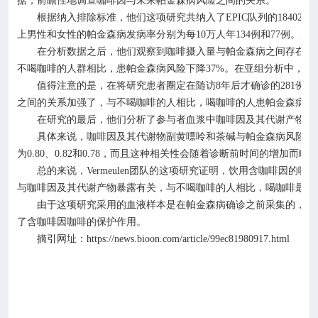
据，前瞻性地调查咖啡因与未来帕金森病风险之间的关系。
根据纳入排除标准，他们这项研究共纳入了
EPIC
队列的
184024
名
上男性和女性的帕金森病发病率分别为每
10
万人年
134
例和
77
例。所
在分析数据之后，他们观察到咖啡摄入量与帕金森病之间存在反
不喝咖啡的人群相比，患帕金森病风险下降
37%
。在亚组分析中，女
值得注意的是，在将研究患者圈定在随访
8
年后才确诊的
281
例帕
之间的关系加强了，与不喝咖啡的人相比，喝咖啡的人患帕金森病风
在研究的最后，他们分析了参与者血浆中咖啡因及其代谢产物的
具体来说，咖啡因及其代谢物副黄嘌呤和茶碱与帕金森病风险呈
为
0.80
、
0.82
和
0.78
，而且这种相关性会随着诊断前时间的增加而略
总的来说，
Vermeulen
团队的这项研究证明，饮用含咖啡因的咖啡
与咖啡因及其代谢产物暴露有关，与不喝咖啡的人相比，喝咖啡最多
由于这项研究采用的血液样本是在帕金森病确诊之前采集的，因
了含咖啡因咖啡的保护作用。
摘引网址：
https://news.bioon.com/article/99ec81980917.html