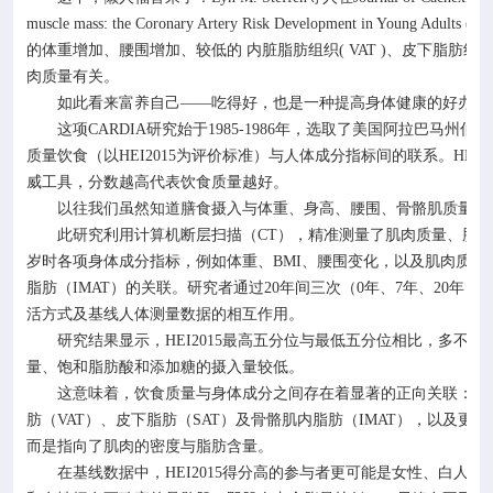
muscle mass: the Coronary Artery Risk Development in Young Adults (C
的体重增加、腰围增加、较低的 内脏脂肪组织
( VAT )
、皮下脂肪组
肉质量有关。
如此看来富养自己
——吃得好，也是一种提高身体健康的好办法
这项
CARDIA
研究始于
1985-1986
年，选取了美国阿拉巴马州伯明
质量饮食（以
HEI2015
为评价标准）与人体成分指标间的联系。
HEI2
威工具，分数越高代表饮食质量越好。
以往我们虽然知道膳食摄入与体重、身高、腰围、骨骼肌质量间
此研究利用计算机断层扫描（
CT
），精准测量了肌肉质量、肌肉
岁时各项身体成分指标，例如体重、
BMI
、腰围变化，以及肌肉质量
脂肪（
IMAT
）的关联。研究者通过
20
年间三次（
0
年、
7
年、
20
年）
活方式及基线人体测量数据的相互作用。
研究结果显示，
HEI2015
最高五分位与最低五分位相比，多不饱
量、饱和脂肪酸和添加糖的摄入量较低。
这意味着，饮食质量与身体成分之间存在着显著的正向关联：更
肪（
VAT
）、皮下脂肪（
SAT
）及骨骼肌内脂肪（
IMAT
），以及更好
而是指向了肌肉的密度与脂肪含量。
在基线数据中，
HEI2015
得分高的参与者更可能是女性、白人、