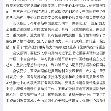
按照国家疾控局党组的部署要求，结合中心工作实际，研究部署贯彻
记、副主任卢江作总结讲话；国家疾控局副局长，中国疾控中心主任
国两会精神；中心全国政协委员代表和中心领导班子成员作交流发言
会议指出，今年是新中国成立
75
周年，也是实现“十四五”规划
全面推进强国建设和民族复兴伟业，具有十分重要的意义。两会期间
念、重大论断、重大部署，具有极强的思想性、指导性和现实针对性
展提供了根本遵循、注入了强劲动力。今年的政府工作报告，聚焦多
措，部署了“提高医疗服务能力”“继续做好重点传染病防控”等重点
会议强调，要把深入学习贯彻习近平总书记重要讲话和全国两会精
二十届二中全会精神、学习贯彻习近平新时代中国特色社会主义思想
起来，坚决把思想和行动统一到习近平总书记重要讲话和全国两会精
会议要求，要深刻理解把握因地制宜发展新质生产力这一重要论断
对表党中央、国务院部署的疾控体系改革和疾控事业高质量发展任务
加快推进中心各项改革任务落实落地。要扎实推进各类传染病监测预
支持，积极推进慢性病防控工作，不断加强健康危害因素监测与干预
度机制，切实织密防护网、筑牢隔离墙。要稳步推进中心二期工程建
工资单列政策落地，全面加强中心干部队伍建设，保障中心高质量发