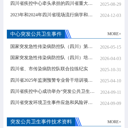

专业服务
四川省疾控中心牵头承担的四川省重大科技专项“重大传染病监测预警与应对”以优秀等级通过验收
2025-08-29
2023年和2024年四川省现场流行病学和监测预警专业骨干培训项目毕业汇报暨毕业典礼顺利举行
2024-12-03

科研培训
中心突发公共卫生事件
MORE+

科普园地
国家突发急性传染病防控队（四川）第五期培训在省疾控中心举办
2026-05-15
学术期刊
国家突发急性传染病防控队（四川）培训启动会在成都召开
2026-04-03
四川省、市传染病防控队联合拉练纪实
2025-10-31

在线互动
四川省2025年监测预警专业骨干培训项目顺利开班
2025-04-10

政务公开
四川省疾控中心成功举办“突发公共卫生事件舆情应对与风险沟通”专题讲座
2024-09-11
四川省突发环境卫生事件应急和风险评估技术培训班成功举办
2024-09-09
突发公共卫生事件技术资料
MORE+