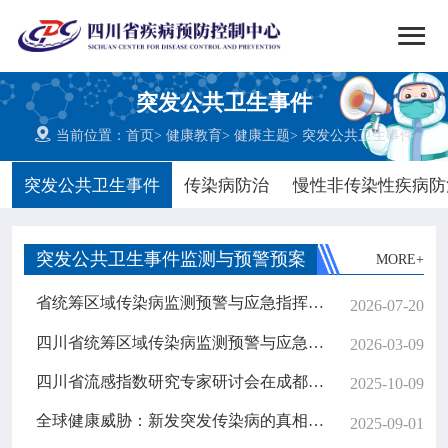


搜索
突发公共卫生事件
网站首页

当前位置：
首页
>
健康教育
>
健康主题
>
突发公共卫生事件

中心概况
突发公共卫生事件
传染病防治
慢性非传染性疾病防

党群建设
突发公共卫生事件监测与预警预案
MORE+

新闻动态
省统筹区域传染病监测预警与应急指挥信息平台应用暨结核病监测技术培训班在内江市成功举办
2026-07-20

工作重点
四川省统筹区域传染病监测预警与应急指挥信息平台开始试运行
2026-03-09
四川省流感指数研究专家研讨会在成都顺利召开
2025-10-09

疾控服务
全球健康威胁：新发突发传染病的真相与应对
2025-09-01