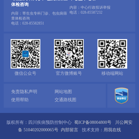
体检咨询
内容：中心行政投诉举报
电话：
028-85587232
内容：寄生虫专科门诊、包虫病筛
查体检咨询
电话：
028-85582851
微信公众号
官方微博账号
移动端网站
免责隐私声明
网站地图
使用帮助
交通路线图
版权所有：四川疾病预防控制中心
蜀ICP备08004800号
川公网安
备 51040202000065号
内部留言
技术支持：
用我在线