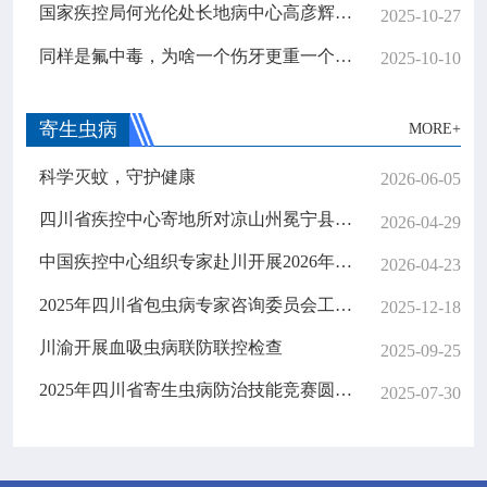

专业服务
国家疾控局何光伦处长地病中心高彦辉主任一行来川调研地方病防治工作
2025-10-27
同样是氟中毒，为啥一个伤牙更重一个伤骨更重？揭开饮水与饮茶的“隐秘角落”
2025-10-10

科研培训
寄生虫病
MORE+

科普园地
科学灭蚊，守护健康
2026-06-05
学术期刊
四川省疾控中心寄地所对凉山州冕宁县及雅安市石棉县等5县开展大骨节病防治技术指导工作
2026-04-29
中国疾控中心组织专家赴川开展2026年春季血吸虫病传播风险评估工作
2026-04-23

在线互动
2025年四川省包虫病专家咨询委员会工作会议顺利召开
2025-12-18

政务公开
川渝开展血吸虫病联防联控检查
2025-09-25
2025年四川省寄生虫病防治技能竞赛圆满落幕
2025-07-30