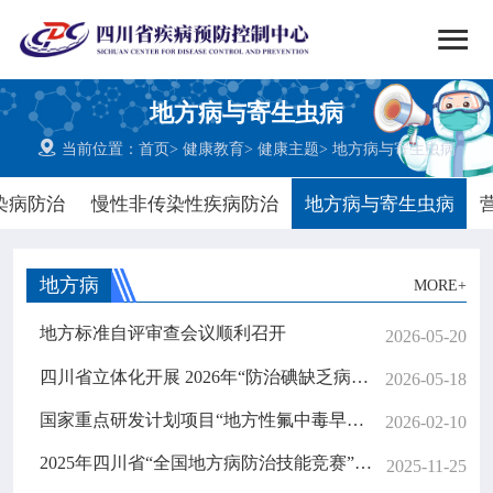


搜索
地方病与寄生虫病
网站首页

当前位置：
首页
>
健康教育
>
健康主题
>
地方病与寄生虫病

中心概况
染病防治
慢性非传染性疾病防治
地方病与寄生虫病

党群建设
地方病
MORE+

新闻动态
地方标准自评审查会议顺利召开
2026-05-20

工作重点
四川省立体化开展 2026年“防治碘缺乏病日”主题宣传活动
2026-05-18
国家重点研发计划项目“地方性氟中毒早期识别和精准诊疗关键技术研究”总结会议在成都顺利举办
2026-02-10

疾控服务
2025年四川省“全国地方病防治技能竞赛”赛前集训和参赛选手选拔顺利完成
2025-11-25