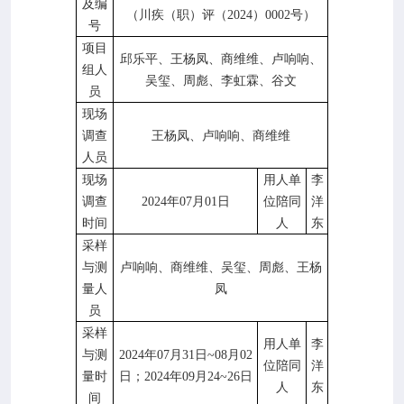
及编
（川疾（职）评（2024）0002号）
号
项目
邱乐平、王杨凤、商维维、卢响响、
组人
吴玺、周彪、李虹霖、谷文
员
现场
调查
王杨凤、卢响响、商维维
人员
现场
用人单
李
调查
2024年07月01日
位陪同
洋
时间
人
东
采样
与测
卢响响、商维维、吴玺、周彪、王杨
量人
凤
员
采样
用人单
李
与测
2024年07月31日~08月02
位陪同
洋
量时
日；2024年09月24~26日
人
东
间