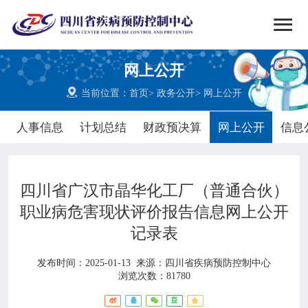


搜索
网上公开
网站首页

当前位置：
首页
>
政务公开
>
网上公开

中心概况
人事信息
计划总结
财政预决算
网上公开
信息

党群建设
四川省广汉市晶华化工厂（普通合伙）

新闻动态
职业病危害现状评价报告信息网上公开
记录表

工作重点
发布时间：2025-01-13
来源：
四川省疾病预防控制中心

疾控服务
浏览次数：81780