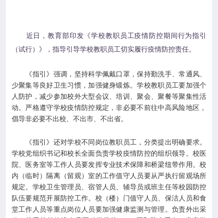

专业服务

科研培训
近日，教育部印发《学校教职员工疫情防控期间行为指引
（试行）》，指导引导学校教职员工切实履行疫情防控责任。

科普园地
《指引》强调，坚持科学佩戴口罩，保持勤洗手、常通风、
少聚集等良好卫生习惯，加强健身锻炼。学校教职员工要加强个
学术期刊
人防护，减少参加校外大型会议、培训、聚会、聚餐等聚集性活
动。严格遵守学校疫情防控规定，非必要不前往中高风险地区，
倡导非必要不出校、不出市、不出省。

在线互动
《指引》还对学校不同岗位教职员工，分类提出明确要求。

政务公开
学校党组织书记和校长全面负责学校疫情防控的组织领导。校医
院、医务室等工作人员要发挥专业技术保障和桥梁纽带作用。校
内（临时）隔离（留观）室的工作值守人员要从严执行留观场所
规定。学校卫生管理员、宿管人员、辅导员或班主任等校园防控
队伍要规范开展防控工作。校（楼）门值守人员、保洁人员和食
堂工作人员等重点岗位人员要加强健康监测与管理。负责外出采