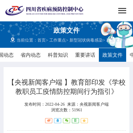


搜索
政策文件
网站首页

当前位置：
首页
>
工作重点
>
新型冠状病毒感染
>
政策文件

中心概况
国动态
省内动态
科普知识
重要讲话
政策文件

党群建设
【央视新闻客户端 】教育部印发《学校

新闻动态
教职员工疫情防控期间行为指引》

工作重点
发布时间：2022-04-26
来源：
央视新闻客户端
浏览次数：51961

疾控服务