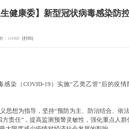
卫生健康委】新型冠状病毒感染防
党群建设
新闻动态
数：
118360
[打印]
党建工作
中心动态
理论学习
市州动态
工会信息
海外来风
共青团活动
通知公告
廉洁阵地
视频新闻
图片集锦
毒感染（
COVID-19）
实施
“乙类乙管”后的
疫情
义思想为指导，坚持
“预防为主、防治结合、依
四方责任”，提高监测预警灵敏性，强化重点人群
最大限度减少疫情对经济社会发展的影响。