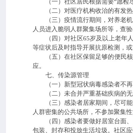
（
一
）
社区居民根据需要
“愿检
政策法规
科研工作
业务指导
培训交流
（
二
）
对医疗机构收治的有发热
基本公共卫生服务
（
三
）
疫情流行期间，对养老机
人员进入脆弱人群聚集场所等，查验
（
四
）
对社区
65岁及以上老年
等症状后及时指导开展抗原检测，或
（
五
）在社区保留足够的便民核
应。
七、传染源管理
（一）新型冠状病毒感染者不再
（二）未合并严重基础疾病的无
（三）感染者居家期间，尽可能
人群密集的公共场所，不参加聚集性
（四）感染者要做好居室台面、
包装、封存和投放生活垃圾。社区应