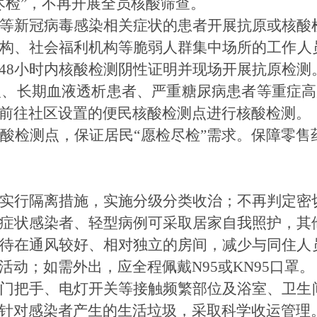
尽检”，不再开展全员核酸筛查。
疾病预防
健康生活方式
等新冠病毒感染相关症状
的
患者
开展
抗原或核酸
健康科普材料
构、社会福利机构等脆弱人群集中场所的工作人
48小时内核酸检测阴性证明并现场开展抗原检测
人、长期血液透析患者、严重糖尿病患者等重症
前往社区设置的便民核酸检测点进行核酸检测。
酸检测点，保证居民
“愿检尽检”需求。
保障零售
实行隔离措施，实施分级分类收治；不再判定密
症状感染者、轻型病例可采取居家自我照护，其
待在通风较好、相对独立的房间，减少与同住人
活动；如需外出，应全程佩戴
N95或KN95口罩。
门把手、电灯开关等接触频繁部位及浴室、卫生
针对感染者产生的生活垃圾
，
采取科学收运管理