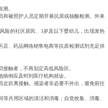
在线咨询
人事信
在线投诉
计划总
检测。
融媒体
财政预
员和被照护人员定期开展抗原或核酸检测。外来
网上公
。
信息公
高风险的社区居民、3岁及以下婴幼儿，出现发热
药店、药品网络销售电商等抗原检测试剂充足供
切接触者，不再划定高低风险区。
他病例应及时到医疗机构就诊。
员近距离接触。感染者非必要不外出，避免前往
间等共用区域的清洁和消毒；自觉收集、消毒、
。