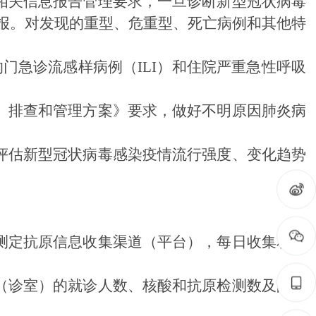
相关信息报告管理要求，一旦诊断
新型冠状
病毒
报。对发现的重
型
、危重
型
、死亡病例和其他特
的门急诊流感样病例（ILI）和住院严重急性呼吸
、排查和管理方案》
要求
，做好不明原因肺炎病
评估
新型冠状病毒感染
疫情流行强度、变化趋势
测定抗原信息收集渠道（平台），每日收集和逐
。
（诊室）的就诊人数、核酸
和
抗原检测数
及
阳性