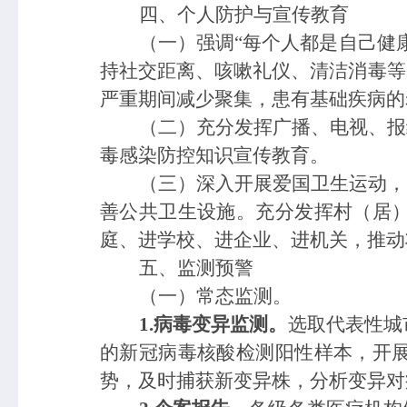
四、个人防护与宣传教育
（
一
）
强调
“每个人都是自己健
持社交距离
、咳嗽礼仪、清洁消毒等
严重期间减少聚集，患有基础疾病的
（
二
）
充分发挥广播、电视、报
毒感染防控知识宣传教育
。
（
三
）
深入开展爱国卫生运动，
善公共卫生设施。充分发挥村（居
庭、进学校、进企业、进机关，推动
五、监测预警
（一）常态监测
。
1.病毒变异监测。
选取代表
性城
的
新冠病毒核酸检测
阳性样本，
开
势，及时捕获新变异株，分析变异对