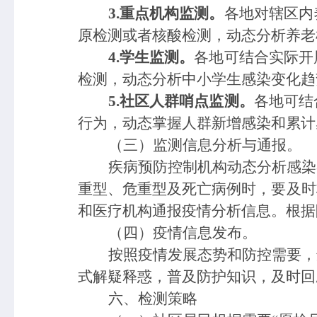
3.重点机构监测。
各地对辖区内
原检测或者核酸检测
，
动态分析养老
4.学生监测。
各地可结合实际开
检测，
动态分析中小学生感染变化趋
5.社区人群哨点监测。
各地可结
行为
，
动态掌握人群新增感染和累计
（三）监测信息分析与
通报
。
疾病预防控制机构动态分析
感染
重
型、危重型
及死亡病例时，要及时
和医疗机构
通报
疫情分析信息。
根据
（四）疫情信息发布。
按照
疫情发展态势
和防控需要
，
式解疑释惑，普及防护知识，及时回
专业服务
科研培训
六、检测策略