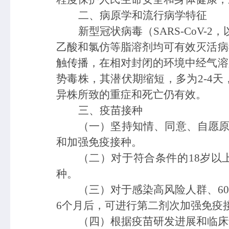
二、病原学和流行病学特征
新型冠状病毒（
SARS-Co
乙酸和氯仿等脂溶剂均可有效灭活病
触传播，在相对封闭的环境中经气溶
势毒
株，
其
潜伏期缩短
，
多为
2-
异株所致的重症和死亡仍有效。
三、疫苗接种
（
一
）
坚持知情、同意、自愿
和加强免疫接种
。
（
二
）
对于符合条件的
18岁
种。
（
三
）
对于感染高风险人群、
6
6个月后，可进行第二剂次加强免疫
（
四
）
根据疫苗研发进展和临床