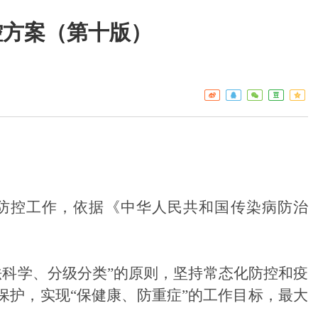
控方案（第十版）
工作重点
疾控
热点关注
门诊服
预警信息
检验服
免疫接
艾滋病
构名录
防控工作，依据《中华人民共和国传染病防治
法科学、分级分类”的原则，坚持常态化防控和疫
保护，实现“保健康、防重症”的工作目标，最大