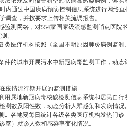
依法依规及时报告
新型冠状
病毒感染病例，落实
小时内通过中国疾病预防控制信息系统进行网络直
学调查，并按要求上传相关流调报告。
感监测网络，对
554家国家级流感监测哨点医院
监测。
各类医疗机构按照《全国不明原因肺炎病例监测
条件的城市开展污水中新冠病毒监测工作，动态
在
疫情
流行期开展的监测措施。
利用属地新冠病毒核酸检测信息系统和居民自行
检测数
及
阳性数
，
动态分析人群感染和发病情况
测。
各地要每日统计各级各类医疗机
构发热门诊
诊室）就诊人数和感染率变化情况。