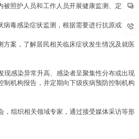
内被照护人员和工作人员开展健康监测
、
定期抗
状病毒感染
症状监测，
根据需要进行抗原或核酸
测方案，了解居民相关临床症状发生情况及就医
发现
感染
异常升高
、
感染者
呈聚集性分布或出现
控制机构报告，并定期向下级疾病预防控制机构
会，组织相关领域专家，通过接受媒体采访等形
在线互动
政务