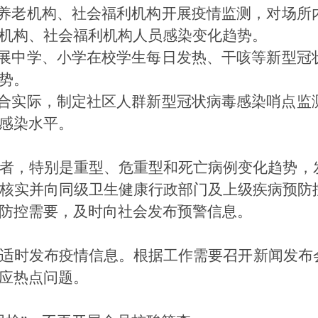
养老
机构
、
社会
福利机构开展疫情监测，对场所
机构
、
社会
福利机构人员感染变化趋势。
展
中
学
、小
学
在校学
生每日发热、干咳等
新型冠
势。
合实际，制定社区人群
新型冠状病毒
感染哨点监
感染水平。
者
，特别是重
型
、危重
型
和死亡病例变化趋势，
核实并向同级卫生健康行政部门及上级疾病预防
防控需要，及时向社会发布预警信息。
适时发布
疫情
信息
。
根据
工作
需要召开新闻发布
应热点问题。
科普园地
学术期刊