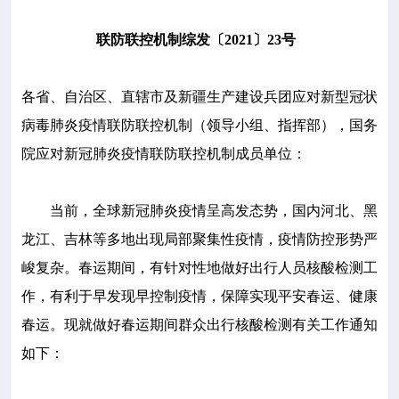

专业服务
联防联控机制综发〔2021〕23号

科研培训
各省、自治区、直辖市及新疆生产建设兵团应对新型冠状

科普园地
病毒肺炎疫情联防联控机制（领导小组、指挥部），国务
院应对新冠肺炎疫情联防联控机制成员单位：
学术期刊
当前，全球新冠肺炎疫情呈高发态势，国内河北、黑

在线互动
龙江、吉林等多地出现局部聚集性疫情，疫情防控形势严
峻复杂。春运期间，有针对性地做好出行人员核酸检测工

政务公开
作，有利于早发现早控制疫情，保障实现平安春运、健康
春运。现就做好春运期间群众出行核酸检测有关工作通知
如下：