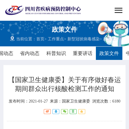


搜索
政策文件
网站首页

当前位置：
首页
>
工作重点
>
新型冠状病毒感染
>
政策文件

中心概况
国动态
省内动态
科普知识
重要讲话
政策文件

党群建设
【国家卫生健康委】关于有序做好春运

新闻动态
期间群众出行核酸检测工作的通知

工作重点
发布时间：2021-01-27
来源：
国家卫生健康委
浏览次数：6180

疾控服务