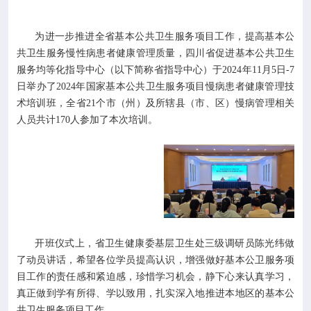

专业服务
为进一步推进全省基本公共卫生服务项目工作，提高基本公

科研培训
共卫生服务慢性病患者健康管理质量，四川省促进基本公共卫生
服务均等化指导中心（以下简称省指导中心）于2024年11月5日-7
日举办了2024年国家基本公共卫生服务项目慢病患者健康管理技

科普园地
术培训班，全省21个市（州）及所辖县（市、区）慢病管理相关
人员共计170人参加了本次培训。
学术期刊

在线互动

政务公开
开班仪式上，省卫生健康委基层卫生处三级调研员陈光纬做
了动员讲话，希望各位学员提高认识，增强做好基本公卫服务项
目工作的责任感和紧迫感，珍惜学习机会，静下心来认真学习，
真正做到学有所得、学以致用，扎实深入地推进本地区的基本公
共卫生服务项目工作。