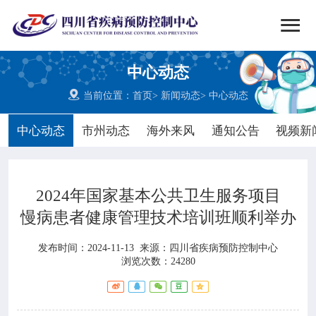


搜索
中心动态
网站首页

当前位置：
首页
>
新闻动态
>
中心动态

中心概况
中心动态
市州动态
海外来风
通知公告
视频新

党群建设
2024年国家基本公共卫生服务项目

新闻动态
慢病患者健康管理技术培训班顺利举办

工作重点
发布时间：2024-11-13
来源：
四川省疾病预防控制中心
浏览次数：24280

疾控服务