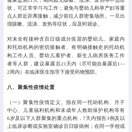
健康监测
21
天，期间如无咳嗽、流涕、发热等不适症
状，可正常学习与工作；避免与婴幼儿和孕产妇等重
点人群近距离接触，减少前往人群密集场所。一旦出
现咳嗽、流涕、发热等症状，应及时就诊。
对未全程接种含百日咳成分疫苗的婴幼儿、家庭内
和托幼机构的密切接触者、有明确接触史的托幼机
构工作人员、婴幼儿看护者、新生儿病房医务工作
者等人群，建议暴露后
21
天内（尽可能在暴露后
1—
2
周内）在临床医生指导下接受药物预防。
八、聚集性疫情处置
（一）聚集性疫情定义。指在同一托幼机构、月子
中心、儿童福利机构和未成年人救助保护机构等有
6
岁及以下人群聚集的重点机构，
7
天内报告
3
例及以
上临床诊断或实验室确诊百日咳病例；在同一学校或