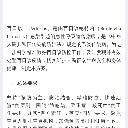

专业服务

科研培训
百日咳（
Pertussis
）是由百日咳鲍特菌（
Bordetella
Pertussis
）感染引起的急性呼吸道传染病，是《中华

科普园地
人民共和国传染病防治法》规定的乙类传染病。为进
一步科学精准做好百日咳防控工作，及时发现并有效
学术期刊
处置百日咳疫情，切实维护人民群众生命安全和身体
健康，制定本方案。

在线互动
一、总体要求

政务公开
坚持“预防为主、防治结合、精准防控、快速处
置”的原则，围绕“防感染、降重症、减死亡”的工
作要求，压实“四方责任”，落实“四早”要求。聚焦
重点人群和重点机构，加强预防接种和健康宣教。