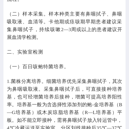
（二）样本采集。样本种类主要有鼻咽拭子、鼻咽
吸取液、血清等。卡他期或痉咳期早期患者建议采
集鼻咽拭子，持续咳嗽
2—3
周或以上的患者建议开
展血清学检测。
二、实验室检测
（一）百日咳鲍特菌培养。
菌株分离培养。细菌培养优先采集鼻咽拭子，其次
1.
为鼻咽吸取液。采集鼻咽拭子后，可直接接种培养
基，也可经增菌培养后接种，增菌可提高培养阳性
率。培养基一般为含选择性添加剂的鲍
-
金培养基（
B
—G
培养基）或木炭琼脂培养基（
R—L
培养基）平
板。如不能立即接种，需将鼻咽拭子放入转运管中，
4℃
冷藏运送至实验室，分区划线接种后
35℃—37℃