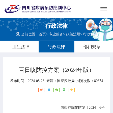


搜索
行政法律
网站首页

当前位置：
首页
>
专业服务
>
政策法规
>
行政法律

中心概况
卫生法律
行政法律
部门规章

党群建设
百日咳防控方案（2024年版）

新闻动态
发布时间：2024-08-23
来源：
国家疾控局
浏览次数：80674

工作重点

疾控服务
国疾控综传防发〔2024〕6号