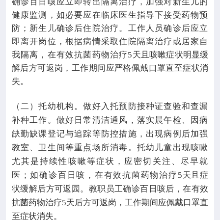
确诊百日咳应立即转出隔离治疗，加强对新生儿的
健康监测，如必要应在临床医生指导下接受药物预
防；新生儿确诊后住院治疗。工作人员确诊后应立
即离开岗位，根据病情采取住院隔离治疗或居家自
我隔离，在有效抗菌药物治疗
5
天且咳嗽症状明显缓
解后方可返岗，工作期间应严格佩戴口罩直至症状消
失。
（二）托幼机构。做好入托预防接种证查验和查漏
补种工作。做好日常清洁通风，落实晨午检、因病
缺勤缺课登记与追踪等防控措施，出现病例后加强
教室、卫生间等重点场所消毒。托幼儿童出现咳嗽
尤其是持续性咳嗽等症状，应密切关注、尽早就
医；如确诊百日咳，在有效抗菌药物治疗
5
天且症
状缓解后方可返园。教职员工确诊百日咳后，在有效
抗菌药物治疗
5
天后方可返岗，工作期间应佩戴口罩直
至症状消失。