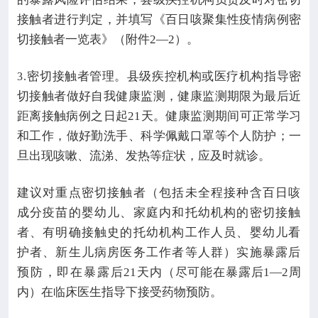
接触者进行判定，并填写《百日咳聚集性疫情病例密
切接触者一览表》（附件
2—2
）。
密切接触者管理。县级疾控机构或医疗机构指导密
3.
切接触者做好自我健康监测，健康监测期限为最后近
距离接触病例之日起
21
天。健康监测期间可正常学习
和工作，做好勤洗手、科学佩戴口罩等个人防护；一
旦出现咳嗽、流涕、发热等症状，应及时就诊。
建议对重点密切接触者（包括未全程接种含百日咳
成分疫苗的婴幼儿、家庭内和托幼机构的密切接触
者、有明确接触史的托幼机构工作人员、婴幼儿看
护者、新生儿病房医务工作者等人群）实施暴露后
预防，即在暴露后
21
天内（尽可能在暴露后
1—2
周
内）在临床医生指导下接受药物预防。