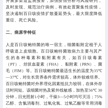
开展多渠道监测预警，加强疫情分析与风险研判，
及时发现、规范治疗病例，有效处置聚集性疫情，
坚决遏制百日咳疫情扩散蔓延势头，最大限度降低
重症、死亡风险。
二、病原学特征
人是百日咳鲍特菌的唯一宿主，细菌黏附定植于人
呼吸道上皮细胞。百日咳鲍特菌致病力主要与其产
生的各种毒素和黏附素有关，如百日咳毒素
（
PT
）、丝状血凝素（
FHA
）、黏附素（
PRN
）、菌
毛（
FIM
）等。百日咳鲍特菌最适生长的温度为
35℃
—37℃
，对生长营养条件需求较高，体外较难培养。
百日咳鲍特菌对外界理化因素抵抗力较弱，在体外存
活时间短。该细菌对热及紫外线敏感，加热至
56℃ 30
分钟，日光照射
1
小时，干燥
3—5
小时均可灭活；
75%
乙醇、含氯消毒剂、过氧化氢、过氧乙酸等常用消毒