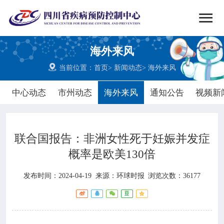


搜索
海外来风
网站首页

当前位置：
首页
>
新闻动态
>
海外来风

中心概况
中心动态
市州动态
海外来风
通知公告
视频新

党群建设
联合国报告：非洲女性死于妊娠并发症

新闻动态
概率是欧美130倍

工作重点
发布时间：2024-04-19
来源：
环球时报
浏览次数：36177

疾控服务