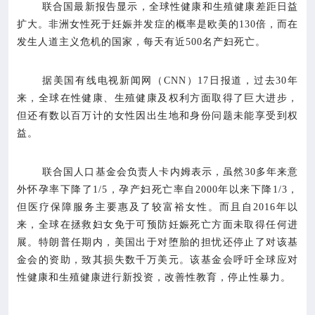

联合国最新报告显示，全球性健康和生殖健康差距日益
专业服务
扩大。非洲女性死于妊娠并发症的概率是欧美的130倍，而在
发生人道主义危机的国家，每天有近500名产妇死亡。

科研培训
据美国有线电视新闻网（CNN）17日报道，过去30年

科普园地
来，全球在性健康、生殖健康及权利方面取得了巨大进步，
但还有数以百万计的女性因出生地和身份问题未能享受到权
学术期刊
益。
联合国人口基金会负责人卡内姆表示，虽然30多年来意

在线互动
外怀孕率下降了1/5，孕产妇死亡率自2000年以来下降1/3，
但医疗保障服务主要惠及了较富裕女性。而且自2016年以

政务公开
来，全球在拯救妇女免于可预防妊娠死亡方面未取得任何进
展。特朗普任期内，美国出于对堕胎的担忧还停止了对该基
金会的资助，致其损失数千万美元。该基金会呼吁全球应对
性健康和生殖健康进行新投资，改善性教育，停止性暴力。