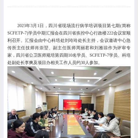

专业服务

科研培训
2023年3月1日，四川省现场流行病学培训项目第七期(简称
SCFETP-7)学员中期汇报会在四川省疾控中心行政楼222会议室顺

科普园地
利召开。汇报会由中心科培处刘玲玲处长主持，会议邀请中心急
传所主任技师肖崇堃、副主任医师周丽君和刘雅琼作为评审专
家，四川省公卫医师规培第四期10名学员、SCFETP-7学员、科培
学术期刊
处副处长李爽及项目办相关工作人员约30人参加。

在线互动

政务公开