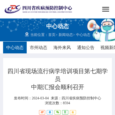


搜索
中心动态
网站首页

当前位置：
首页
>
新闻动态
>
中心动态

中心概况
中心动态
市州动态
海外来风
通知公告
视频新

党群建设
四川省现场流行病学培训项目第七期学

新闻动态
员
中期汇报会顺利召开

工作重点
发布时间：2024-03-04
来源：
四川省疾病预防控制中心

疾控服务
浏览次数：8594