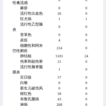
性禽流感
麻疹
8
0
流行性出血热
26
0
狂犬病
1
1
流行性乙型脑
0
0
炎
登革热
0
0
炭疽
4
0
细菌性和阿米
224
0
巴性痢疾
肺结核
5181
24
伤寒和副伤寒
21
0
流行性脑脊髓
1
0
膜炎
百日咳
57
0
白喉
0
0
新生儿破伤风
0
0
猩红热
58
0
布鲁氏菌病
43
0
淋病
268
0