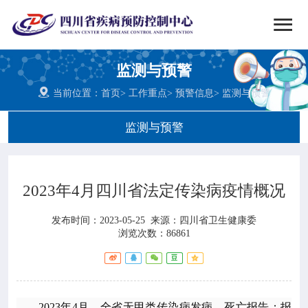


搜索
监测与预警
网站首页

当前位置：
首页
>
工作重点
>
预警信息
>
监测与预警

中心概况
监测与预警

党群建设
2023年4月四川省法定传染病疫情概况

新闻动态
发布时间：2023-05-25
来源：
四川省卫生健康委

工作重点
浏览次数：86861

疾控服务
2023年4月，全省无甲类传染病发病、死亡报告；报