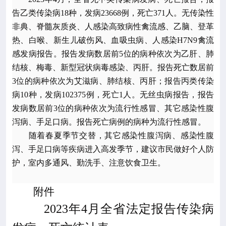

专业服务
告乙类传染病18种，发病23668例，死亡371人。无传染性
非典、脊髓灰质炎、人感染高致病性禽流感、乙脑、登革

科研培训
热、白喉、新生儿破伤风、血吸虫病、人感染H7N9禽流
感发病报告。报告发病数居前5位的病种依次为乙肝、肺

科普园地
结核、梅毒、新型冠状病毒感染、丙肝。报告死亡数居前
3位的病种依次为艾滋病、肺结核、丙肝；报告丙类传染
病10种，发病102375例，死亡1人。无丝虫病报告，报告
学术期刊
发病数居前3位的病种依次为流行性感冒、其它感染性腹
泻病、手足口病。报告死亡病例的病种为流行性感冒。

在线互动
随着春夏季节交替，其它感染性腹泻病、感染性腹
泻、手足口病等疾病进入高发季节，建议市民做好个人防

政务公开
护，室内多通风、勤洗手、注意饮食卫生。
附件
2023
年4月全省法定报告传染病