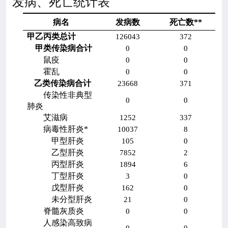
发病、死亡统计表
病名
发病数
死亡数
**
甲乙丙类总计
126043
372
甲类传染病合计
0
0
鼠疫
0
0
霍乱
0
0
乙类传染病合计
23668
371
传染性非典型
0
0
肺炎
艾滋病
1252
337
病毒性肝炎
*
10037
8
甲型肝炎
105
0
乙型肝炎
7852
2
丙型肝炎
1894
6
丁型肝炎
3
0
戊型肝炎
162
0
未分型肝炎
21
0
脊髓灰质炎
0
0
人感染高致病
0
0