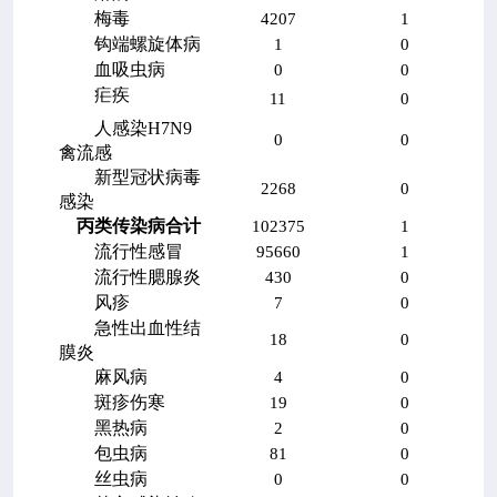
梅毒
4207
1
钩端螺旋体病
1
0
血吸虫病
0
0
疟疾
11
0
人感染
H7N9
0
0
禽流感
新型冠状病毒
2268
0
感染
丙类传染病合计
102375
1
流行性感冒
95660
1
流行性腮腺炎
430
0
风疹
7
0
急性出血性结
18
0
膜炎
麻风病
4
0
斑疹伤寒
19
0
黑热病
2
0
包虫病
81
0
丝虫病
0
0