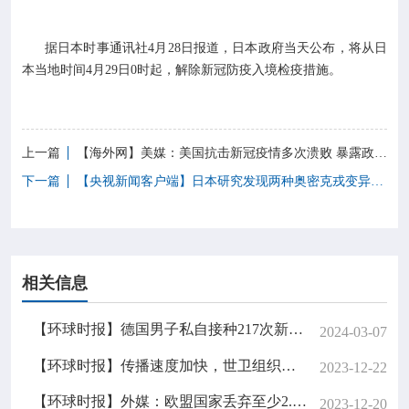

专业服务
据日本时事通讯社4月28日报道，日本政府当天公布，将从日

科研培训
本当地时间4月29日0时起，解除新冠防疫入境检疫措施。

科普园地
上一篇
【海外网】美媒：美国抗击新冠疫情多次溃败 暴露政府和医疗系统缺陷
学术期刊
下一篇
【央视新闻客户端】日本研究发现两种奥密克戎变异株高温时难以增殖

在线互动

相关信息
政务公开
【环球时报】德国男子私自接种217次新冠疫苗，研究人员称不建议将此作为预防手段
2024-03-07
【环球时报】传播速度加快，世卫组织提醒留意新冠变异株JN.1
2023-12-22
【环球时报】外媒：欧盟国家丢弃至少2.15亿支新冠疫苗，价值至少40亿欧元
2023-12-20