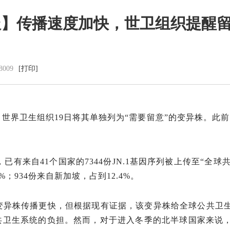
】传播速度加快，世卫组织提醒留意
党群建设
新闻动态
8009
[打印]
党建工作
中心动态
理论学习
市州动态
工会信息
海外来风
共青团活动
通知公告
，世界卫生组织19日将其单独列为“需要留意”的变异株。此前，
廉洁阵地
视频新闻
图片集锦
已有来自41个国家的7344份JN.1基因序列被上传至“全球共
2%；934份来自新加坡，占到12.4%。
的变异株传播更快，但根据现有证据，该变异株给全球公共
公共卫生系统的负担。然而，对于进入冬季的北半球国家来说