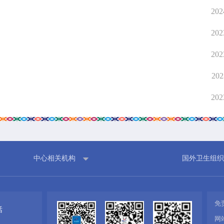
202
在线互动
政务
202
在线咨询
人事信
在线投诉
计划总
202
融媒体
财政预
202
网上公
信息公
202
中心相关机构
国外卫生组织
免
话
网