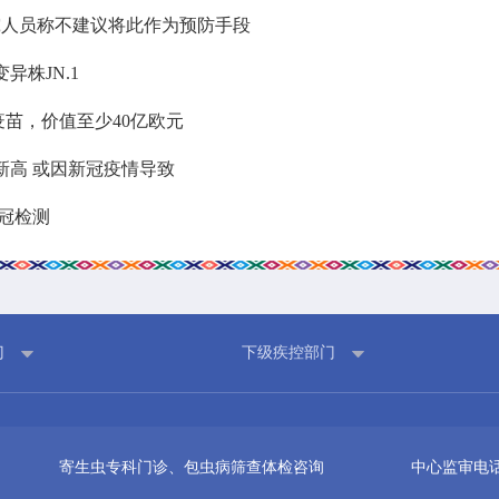
究人员称不建议将此作为预防手段
科普园地
学术期刊
株JN.1
疾病预防
健康生活方式
疫苗，价值至少40亿欧元
健康科普材料
新高 或因新冠疫情导致
冠检测
门
下级疾控部门
寄生虫专科门诊、包虫病筛查体检咨询
中心监审电