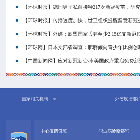
【环球时报】德国男子私自接种217次新冠疫苗，研
专业服务
科研培训
【环球时报】传播速度加快，世卫组织提醒留意新冠变异
政策法规
科研工作
业务指导
培训交流
【环球时报】外媒：欧盟国家丢弃至少2.15亿支新冠
基本公共卫生服务
【环球网】日本文部省调查：肥胖倾向青少年比例创
【中国新闻网】应对新冠新变种 美国政府重启免费新
国家相关机构
外省疾控部
中心疫情值班
职业病诊断咨询