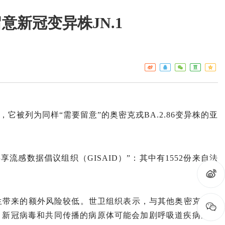
新冠变异株JN.1
工作重点
疾控
热点关注
门诊服
预警信息
检验服
免疫接
艾滋病
它被列为同样“需要留意”的奥密克戎BA.2.86变异株的亚
构名录
享流感数据倡议组织（GISAID）”：其中有1552份来自法
卫生带来的额外风险较低。世卫组织表示，与其他奥密克戎亚
，新冠病毒和共同传播的病原体可能会加剧呼吸道疾病感染