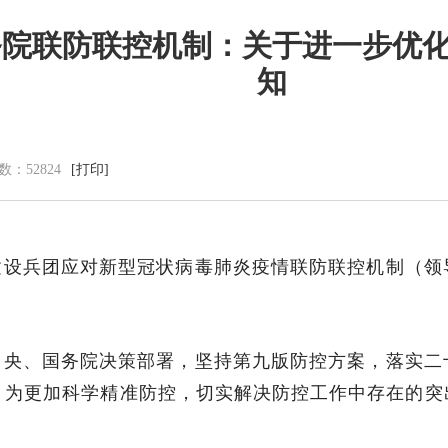
务院联防联控机制：关于进一步优
知
党群建设
新闻动态
党建工作
中心动态
理论学习
市州动态
数：
52824
[打印]
工会信息
海外来风
共青团活动
通知公告
廉洁阵地
视频新闻
建设兵团应对新型冠状病毒肺炎疫情联防联控机制（领
图片集锦
中央、国务院决策部署，坚持第九版防控方案，落实二
，为更加科学精准防控，切实解决防控工作中存在的突