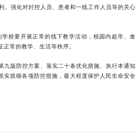
利。强化对封控人员、患者和一线工作人员等的关心
的学校要开展正常的线下教学活动，校园内超市、食
在线互动
政务
证正常的教学、生活等秩序。
在线咨询
人事信
在线投诉
计划总
第九版防控方案、落实二十条优化措施、执行本通知
融媒体
财政预
严抓实抓细各项防控措施，最大程度保护人民生命安全
网上公
信息公