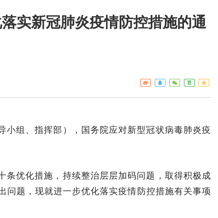
化落实新冠肺炎疫情防控措施的通
工作重点
疾控
热点关注
门诊服
预警信息
检验服
免疫接
艾滋病
构名录
导小组、指挥部），国务院应对新型冠状病毒肺炎疫
十条优化措施，持续整治层层加码问题，取得积极成
出问题，现就进一步优化落实疫情防控措施有关事项