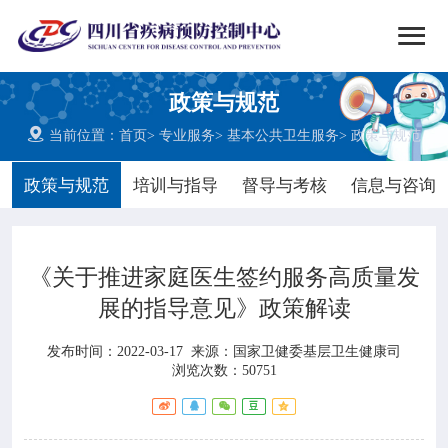


搜索
政策与规范
网站首页

当前位置：
首页
>
专业服务
>
基本公共卫生服务
>
政策与规范

中心概况
政策与规范
培训与指导
督导与考核
信息与咨询

党群建设
《关于推进家庭医生签约服务高质量发

新闻动态
展的指导意见》政策解读

工作重点
发布时间：2022-03-17
来源：
国家卫健委基层卫生健康司
浏览次数：50751

疾控服务