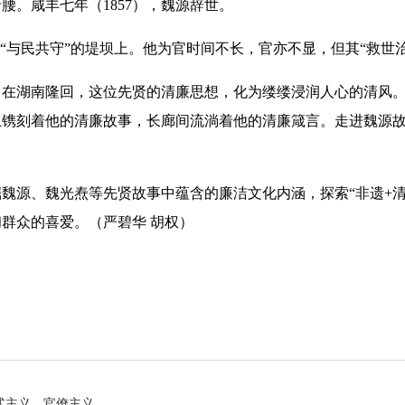
腰。咸丰七年（1857），魏源辞世。
与民共守”的堤坝上。他为官时间不长，官亦不显，但其“救世
湖南隆回，这位先贤的清廉思想，化为缕缕浸润人心的清风。高
科普园地
学术期刊
上镌刻着他的清廉故事，长廊间流淌着他的清廉箴言。走进魏源
疾病预防
健康生活方式
源、魏光焘等先贤故事中蕴含的廉洁文化内涵，探索“非遗+清
健康科普材料
群众的喜爱。（严碧华 胡权）
式主义、官僚主义