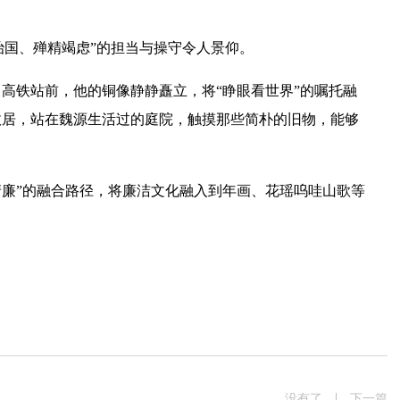
治国、殚精竭虑”的担当与操守令人景仰。
铁站前，他的铜像静静矗立，将“睁眼看世界”的嘱托融
在线互动
政务
故居，站在魏源生活过的庭院，触摸那些简朴的旧物，能够
在线咨询
人事信
在线投诉
计划总
廉”的融合路径，将廉洁文化融入到年画、花瑶呜哇山歌等
融媒体
财政预
网上公
信息公
没有了
下一篇