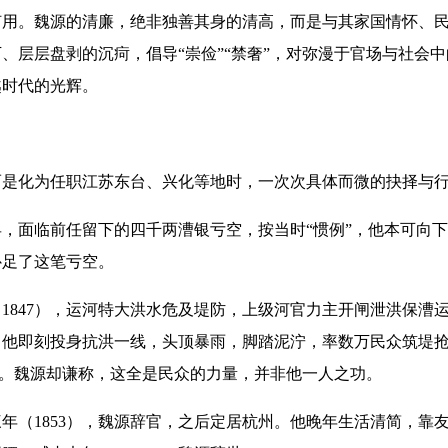
用。魏源的清廉，绝非独善其身的清高，而是与其家国情怀、民本
、层层盘剥的沉疴，倡导“崇俭”“禁奢”，对弥漫于官场与社会
越时代的光辉。
化为任职江苏东台、兴化等地时，一次次具体而微的抉择与
，面临前任留下的四千两漕银亏空，按当时“惯例”，他本可向下
补足了这笔亏空。
847），运河特大洪水危及堤防，上级河官力主开闸泄洪保漕
，他即刻投身抗洪一线，头顶暴雨，脚踏泥泞，率数万民众筑堤
匾额。魏源却谦称，这全是民众的力量，并非他一人之功。
1853），魏源辞官，之后定居杭州。他晚年生活清简，靠友