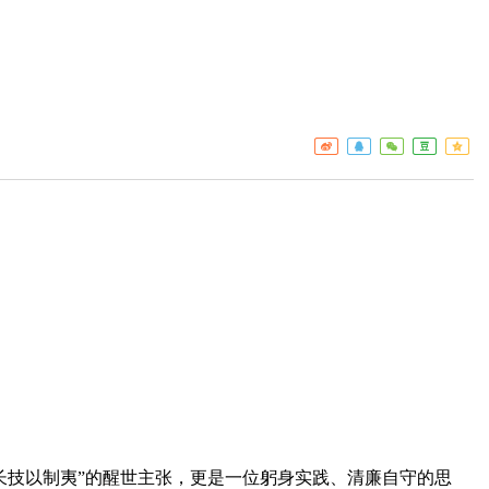
工作重点
疾控
热点关注
门诊服
预警信息
检验服
免疫接
艾滋病
构名录
技以制夷”的醒世主张，更是一位躬身实践、清廉自守的思