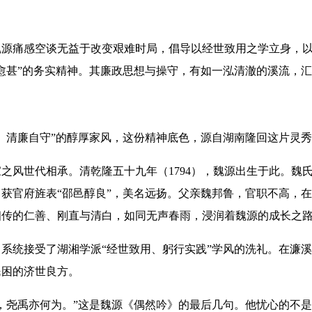
痛感空谈无益于改变艰难时局，倡导以经世致用之学立身，以廉
愈甚”的务实精神。其廉政思想与操守，有如一泓清澈的溪流，
清廉自守”的醇厚家风，这份精神底色，源自湖南隆回这片灵秀
风世代相承。清乾隆五十九年（1794），魏源出生于此。魏
获官府旌表“邵邑醇良”，美名远扬。父亲魏邦鲁，官职不高，
传的仁善、刚直与清白，如同无声春雨，浸润着魏源的成长之路
统接受了湖湘学派“经世致用、躬行实践”学风的洗礼。在濂溪
民困的济世良方。
尧禹亦何为。”这是魏源《偶然吟》的最后几句。他忧心的不是