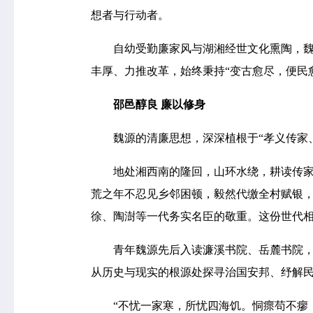
想者与行动者。
自幼受勤廉家风与湖湘经世文化熏陶，魏源
丰厚、力推改革，始终秉持“变古愈尽，便民
邵邑醇良 廉以修身
魏源的清廉思想，深深植根于“孝义传家、
地处湘西南的隆回，山环水绕，耕读传家之
荒之年不忍见乡邻困顿，毅然代缴全村赋银，
徐、陶澍等一代务实名臣的敬重。这份世代相
青年魏源先后入读濂溪书院、岳麓书院，系
从历史与现实的根源处探寻治国安邦、纾解
“不忧一家寒，所忧四海饥。恫瘝苟不瘳，