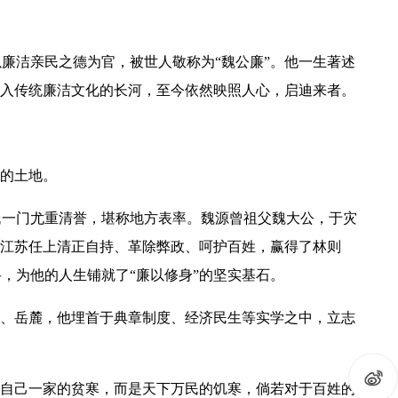
洁亲民之德为官，被世人敬称为“魏公廉”。他一生著述
汇入传统廉洁文化的长河，至今依然映照人心，启迪来者。
的土地。
氏一门尤重清誉，堪称地方表率。魏源曾祖父魏大公，于灾
在江苏任上清正自持、革除弊政、呵护百姓，赢得了林则
，为他的人生铺就了“廉以修身”的坚实基石。
、岳麓，他埋首于典章制度、经济民生等实学之中，立志
自己一家的贫寒，而是天下万民的饥寒，倘若对于百姓的