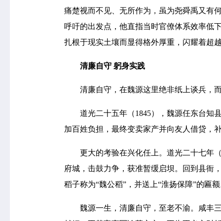
痛楚视而不见、无所作为，虽为尧舜禹又有何
呼吁的出发点，他直指当时官僚体系效率低下
扎根于现实土壤而显得格外厚重，闪耀着超
清廉自守 躬身实践
清廉自守，在魏源这里绝非纸上谈兵，而是
道光二十五年（1845），魏源任东台知县
加百姓负担，最终变卖家产并向友人借贷，
更大的考验在兴化任上。道光二十七年（1
府城，击鼓力争，获准暂缓启坝。回到县衙
稻子称为“魏公稻”，并送上“淮扬保障”的
魏源一生，清廉自守，至老不渝。咸丰三年（