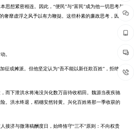
思想紧密相连。因此，“便民”与“富民”成为他一切思考与
中的奢靡虚浮之风予以有力鞭挞。这些朴素的廉政思考，因其
行动。
加征或摊派。但他坚定认为“吾不能以新任欺百姓”，拒绝增
运，而下泄洪水将淹没兴化数万亩待收稻田。魏源当夜疾驰
抢险。洪水终退，稻穗安然转黄。兴化百姓将那一季收获的
人接济与微薄稿酬度日，始终恪守“三不”原则：不向权贵