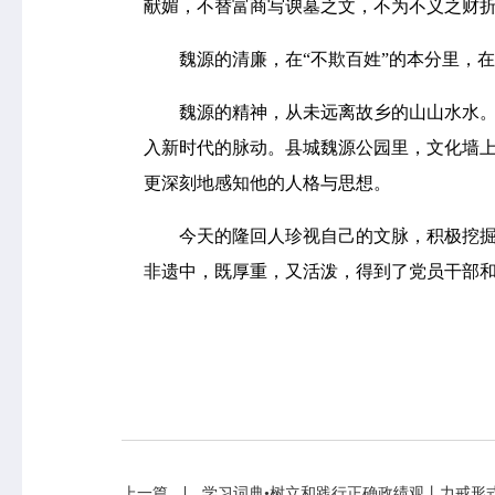
献媚，不替富商写谀墓之文，不为不义之财折
魏源的清廉，在“不欺百姓”的本分里，在“
魏源的精神，从未远离故乡的山山水水。在
专业服务
科研培训
入新时代的脉动。县城魏源公园里，文化墙
政策法规
科研工作
更深刻地感知他的人格与思想。
业务指导
培训交流
基本公共卫生服务
今天的隆回人珍视自己的文脉，积极挖掘魏
非遗中，既厚重，又活泼，得到了党员干部和
上一篇
学习词典•树立和践行正确政绩观丨力戒形