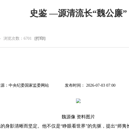
史鉴 —源清流长“魏公廉”
党群建设
新闻动态
心
浏览次数：
6701
[打印]
党建工作
中心动态
理论学习
市州动态
工会信息
海外来风
共青团活动
通知公告
廉洁阵地
视频新闻
图片集锦
来源：中央纪委国家监委网站
发布时间： 2026-07-03 07:00
魏源像 资料图片
身影清晰而坚定。他不仅是“睁眼看世界”的先驱，提出“师夷长