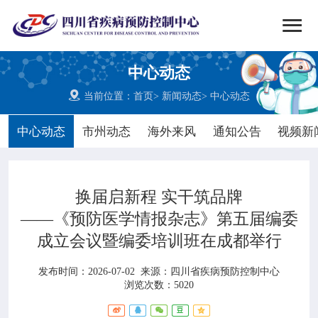


搜索
中心动态
网站首页

当前位置：
首页
>
新闻动态
>
中心动态

中心概况
中心动态
市州动态
海外来风
通知公告
视频新

党群建设
换届启新程 实干筑品牌

新闻动态
——《预防医学情报杂志》第五届编委
成立会议暨编委培训班在成都举行

工作重点
发布时间：2026-07-02
来源：
四川省疾病预防控制中心

疾控服务
浏览次数：5020