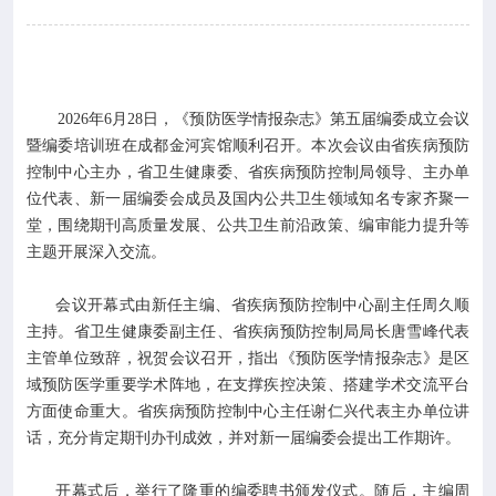

专业服务

科研培训
2026年6月28日，《预防医学情报杂志》第五届编委成立会议

科普园地
暨编委培训班在成都金河宾馆顺利召开。本次会议由省疾病预防
控制中心主办，省卫生健康委、省疾病预防控制局领导、主办单
位代表、新一届编委会成员及国内公共卫生领域知名专家齐聚一
学术期刊
堂，围绕期刊高质量发展、公共卫生前沿政策、编审能力提升等
主题开展深入交流。

在线互动
会议开幕式由新任主编、省疾病预防控制中心副主任周久顺
主持。省卫生健康委副主任、省疾病预防控制局局长唐雪峰代表

政务公开
主管单位致辞，祝贺会议召开，指出《预防医学情报杂志》是区
域预防医学重要学术阵地，在支撑疾控决策、搭建学术交流平台
方面使命重大。省疾病预防控制中心主任谢仁兴代表主办单位讲
话，充分肯定期刊办刊成效，并对新一届编委会提出工作期许。
开幕式后，举行了隆重的编委聘书颁发仪式。随后，主编周