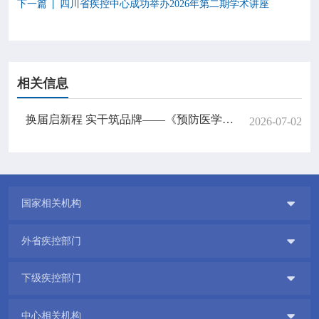
下一篇
四川省疾控中心成功举办2026年第二期学术讲座
相关信息
换届启新程 实干筑品牌——《预防医学情报杂志》第五届编委成立会议暨编委培训班在成都举行
2026-07-02

国家相关机构

外省疾控部门

下级疾控部门

中心相关机构