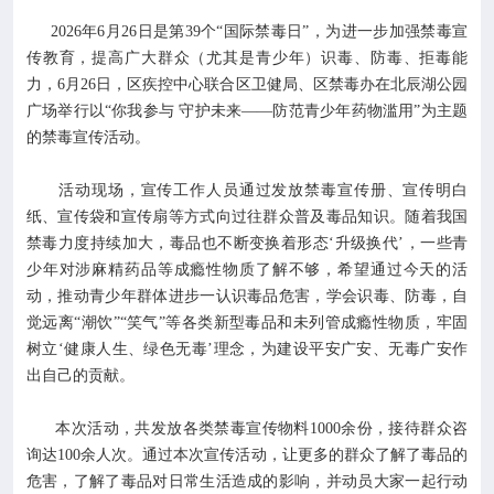

专业服务
2026年6月26日是第39个“国际禁毒日”，为进一步加强禁毒宣
传教育，提高广大群众（尤其是青少年）识毒、防毒、拒毒能

科研培训
力，6月26日，区疾控中心联合区卫健局、区禁毒办在北辰湖公园
广场举行以“你我参与 守护未来——防范青少年药物滥用”为主题
的禁毒宣传活动。

科普园地
活动现场，宣传工作人员通过发放禁毒宣传册、宣传明白
学术期刊
纸、宣传袋和宣传扇等方式向过往群众普及毒品知识。随着我国
禁毒力度持续加大，毒品也不断变换着形态‘升级换代’，一些青
少年对涉麻精药品等成瘾性物质了解不够，希望通过今天的活

在线互动
动，推动青少年群体进步一认识毒品危害，学会识毒、防毒，自
觉远离“潮饮”“笑气”等各类新型毒品和未列管成瘾性物质，牢固

政务公开
树立‘健康人生、绿色无毒’理念，为建设平安广安、无毒广安作
出自己的贡献。
本次活动，共发放各类禁毒宣传物料1000余份，接待群众咨
询达100余人次。通过本次宣传活动，让更多的群众了解了毒品的
危害，了解了毒品对日常生活造成的影响，并动员大家一起行动