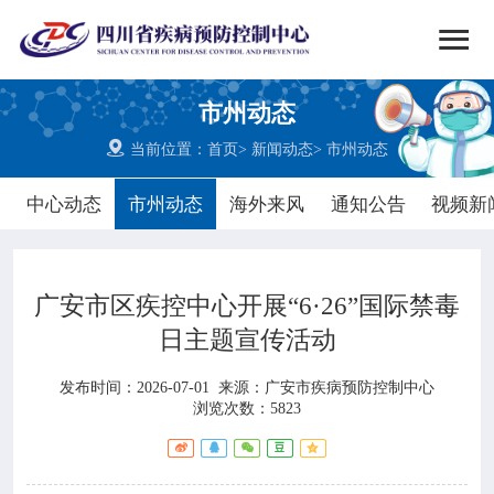


搜索
市州动态
网站首页

当前位置：
首页
>
新闻动态
>
市州动态

中心概况
中心动态
市州动态
海外来风
通知公告
视频新

党群建设
广安市区疾控中心开展“6·26”国际禁毒

新闻动态
日主题宣传活动

工作重点
发布时间：2026-07-01
来源：
广安市疾病预防控制中心
浏览次数：5823

疾控服务