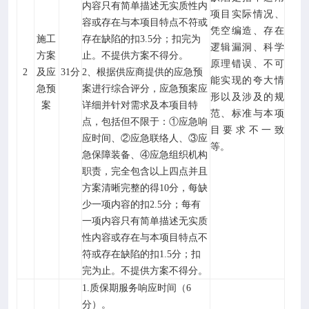
内容只有简单描述无实质性内
项目实际情况、
容或存在与本项目特点不符或
凭空编造、存在
施工
存在缺陷的扣3.5分；扣完为
逻辑漏洞、科学
方案
止。不提供方案不得分。
原理错误、不可
2
及应
31分
2、根据供应商提供的应急预
能实现的夸大情
急预
案进行综合评分，应急预案应
形以及涉及的规
案
详细并针对需求及本项目特
范、标准与本项
点，包括但不限于：①应急响
目要求不一致
应时间、②应急联络人、③应
等。
急保障装备、④应急组织机构
职责，完全包含以上四点并且
方案清晰完整的得10分，每缺
少一项内容的扣2.5分；每有
一项内容只有简单描述无实质
性内容或存在与本项目特点不
符或存在缺陷的扣1.5分；扣
完为止。不提供方案不得分。
1.质保期服务响应时间（
6
分
）。