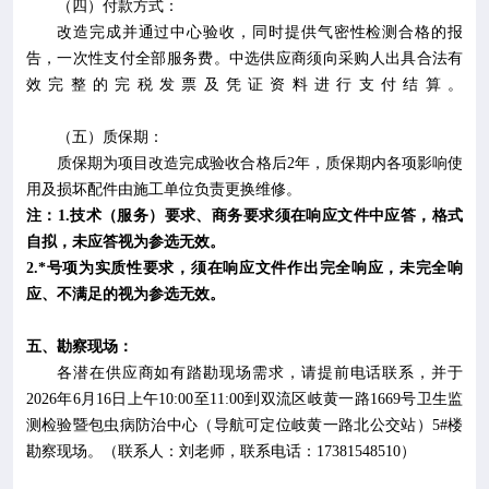
（四）
付款方式：
改造完成并通过中心验收，同时提供气密性检测合格的报
告，一次性支付全部服务费。中选供应商须向采购人出具合法有
效完整的完税发票及凭证资料进行支付结算。
（五）质保期：
质保期为项目改造完成验收合格后
2
年，质保期内各项影响使
用及损坏配件由施工单位负责更换维修。
注：
1.
技术（服务）要求、商务要求须在响应文件中应答，格式
自拟，未应答视为参选无效。
2.*
号项为实质性要求，须在响应文件作出完全响应，未完全响
应、不满足的视为参选无效。
五、
勘察现场：
各潜在供应商如有踏勘现场需求，请提前电话联系，并于
2026
年
6
月
16
日上午
10:00
至
11:00
到双流区岐黄一路
1669
号卫生监
测检验暨包虫病防治中心（导航可定位岐黄一路北公交站）
5#
楼
勘察现场。（联系人：刘老师，联系电话：
17381548510
）