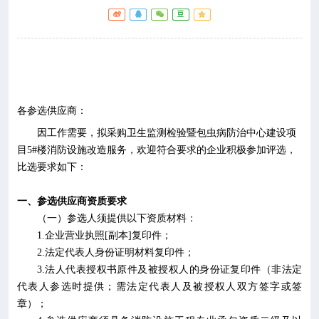

专业服务

科研培训

科普园地
各参选
供应商
：
因工作需要，拟采购卫生监测检验暨包虫病防治中心建设项
学术期刊
目
5#
楼消防设施改造
服务
，欢迎符合要求的企业积极参加评选，
比选要求如下
：

在线互动
一、参选
供应商
资质要求

（一）
参选人
须提供以下资质材料：
政务公开
1.
企业营业执照
[
副本
]
复印件；
2.
法定代表人身份证明材料复印件；
3.
法人代表授权书原件及被授权人的身份证复印件（非法定
代表人参选时提供
；
需法定代表人及被授权人双方签字或签
章
）
；