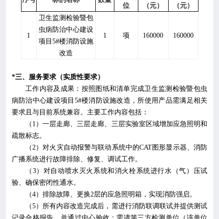
位
（元）
（元）
卫生监测检验暨包
虫病防治中心建设
1
1
项
160000
160000
项目
5#楼消防设施
改造
*
三、
服务
要求
（
实质性要求
）
工作内容及成果：按照图纸和清单完成卫生监测检验暨包虫
病防治中心建设项目
5#楼消防设施改造，所使用产品需满足相关
要求且与目前系统兼容。主要工作内容包括：
（
1）一层走廊、三层走廊、三层实验室区域增加应急照明和
疏散标志。
（
2）对火灾自动报警与联动系统中的CAT图形显示器、消防
广播系统进行故障排除、修复、调试工作。
（
3）对自动喷水灭火系统和消火栓系统进行水（气）压试
验、确保密闭性通水。
（
4）排除故障、更换2层的应急照明箱，实现消防强启。
（
5）所有内容改造完成后，需进行消防联调联试并提供测试
记录合格报告，并通过中心验收；需请第三方检测单位（该单位