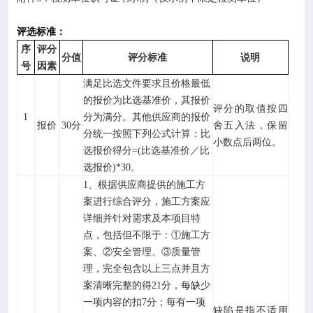
评选标准：
序
评分
分值
评分标准
说明
号
因素
满足比选文件要求且价格最低
的报价为比选基准价，其报价
评分的取值按四
1
分为满分。其他供应商的报价
报价
30分
舍五入法，保留
分统一按照下列公式计算：比
小数点后两位。
选报价得分
=(比选基准价／比
选报价)*30。
1、根据供应商提供的施工方
案进行综合评分，施工方案应
详细并针对需求及本项目特
点，包括但不限于：①施工方
案、②安全管理、③质量管
理，完全包含以上三点并且方
案清晰完整的得21分，每缺少
一项内容的扣7分；每有一项
缺陷是指不适用