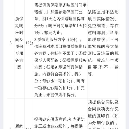
需提供质保期服务响应时间承
诺函，并加盖参选
供应商公
缺陷是指不适用
质保
章。能
1天之内快速响应得满
项目实际情况、
期响
分
6
分
；响应时间每增加
1天扣
凭空编造、存在
应时
1分，扣完为止。
逻辑漏洞、科学
间及
2.质保期服务方案（6
分
）。
原理错误、不可
3
12
分
质保
供应商对本项目提供质保期服
能实现的夸大情
期服
务方案，包括但不限于：
①
质
形以及涉及的规
务方
保
期人员配备；
②质保期服务
范、标准与本项
案
方案；③服务承诺等具体措
目要求不一致
施。内容符合要求的，得6
等。
分；每缺少一项扣2分，每有
一项存在缺陷的扣1分，扣完
为止，未提供则不得分。
须提供合同以及
合同款项支付凭
证的复印件（如
提供参选供应商近
3年内消防
为分期付款的，
履约
施工或改造业绩的，每提供一