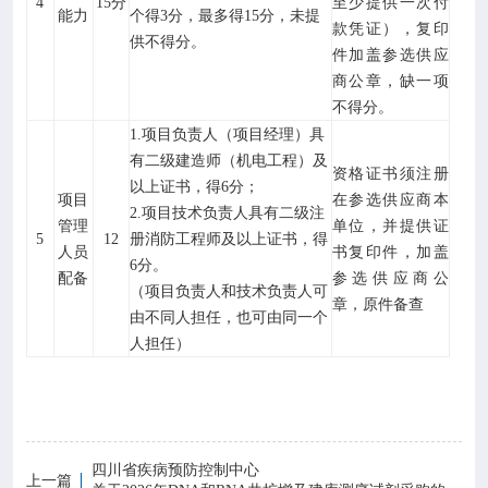
4
15
分
至少提供一次付
能力
个得3分，最多得
15分
，未提
款凭证），复印
供不得分。
件加盖参选供应
商公章，缺一项
不得分。
1.项目负责人（项目经理）
具
有二级建造师（
机电工程
）
及
资格证书须
注册
以上
证书，
得
6
分；
项目
在
参选供应商本
2.项目技术负责人具有
二级注
管理
单位，
并提供证
5
12
册
消防工程师
及以上证书
，
得
人员
书
复印件，
加盖
6
分
。
配备
参选供应商公
（项目负责人和技术负责人可
章，
原件备查
由不同人担任，也可由同一个
人担任）
四川省疾病预防控制中心
上一篇