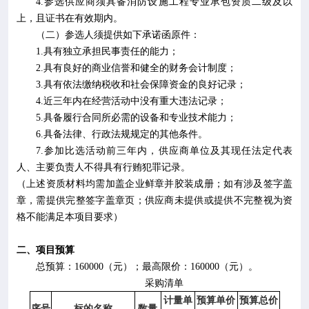
4.
参选供应商须具备消防设施工程专业承包资质二级及以
上，且证书在有效期内。
（二）
参选人
须提供如下承诺函原件：
1.
具有独立承担民事责任的能力；
2.
具有良好的商业信誉和健全的财务会计制度；
3.
具有依法缴纳税收和社会保障资金的良好记录；
4.
近三年内在经营活动中没有重大违法记录；
5.
具备履行合同所必需的设备和专业技术能力；
6.
具备法律、行政法规规定的其他条件。
7.
参加比选活动前三年内，供应商单位及其现任法定代表
人、主要负责人不得具有行贿犯罪记录。
（上述资质材料均需加盖企业鲜章并胶装成册；
如有涉及签字盖
章，需提供完整签字盖章页；
供应商未提供或提供不完整视为资
格不能满足本项目要求）
二、项目预算
总预算：
160000
（元）；最高限价：
160000
（元）。
采购清单
计量单
预算单价
预算总价
序号
标的名称
数量