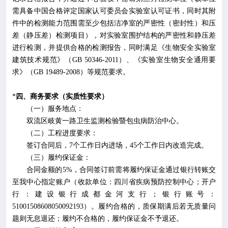
需具备中国合格评定国家认可委员会实验室认可证书，同时其附
件中的检测能力范围需至少包括洁净室的严密性（密封性）和压
差（静压差）检测项目），对实验室围护结构的严密性和静压差
进行检测，并提供合格的检测报告，同时满足《生物安全实验室
建筑技术规范》（GB 50346-2011）、《实验室生物安全通用要
求》（GB 19489-2008）等规范要求。
*
四、商务要求（实质性要求）
（
一
）
服务地点：
双流区岐黄一路卫生监测检验暨包虫病防治中心。
（二）工程进度要求：
签订合同后，
7
个工作日内进场，
45
个工作日内改造完成。
（三）履约保证金：
合同金额的
5%
，合同签订前需将履约保证金通过银行转账交
至我中心指定账户（收款单位：四川省疾病预防控制中心；开户
行：建设银行成都金河支行；银行账号：
51001508608050092193
）。履约合格的，质保期满后若无质量问
题则无息退还；履约不合格的，履约保证金不予退还。