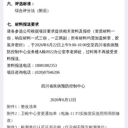
六
、评选标准：
综合评分法（附后）
七
、材料报送要求
请各参选公司根据项目要求提供相关资料及报价（资质材料一
份，响应材料一式三份，一正两副；
所有材料均
需加盖鲜章，胶
装并密封），于
202
6
年
6
月
22
日上
午
9:00-10:00
交至四川省疾病预
防控制
中心
业务楼
A
栋
0922
办公室李老师
处，过时将不再接受资
料报送。
资料报送电话：
18081882353
项目咨询电话：
(028)87046206
四川省疾病预防控制中心
202
6
年
6
月
12
日
附件1：整改清单
附件2：卫检中心变更通知单（电施-11 P3实验室应急照明局部修
改）
附件3：检测单位认可证书示例（仅示例不限定检测单位）