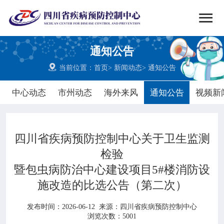


搜索
通知公告
网站首页

当前位置：
首页
>
新闻动态
>
通知公告

中心概况
中心动态
市州动态
海外来风
通知公告
视频新

党群建设
四川省疾病预防控制中心关于卫生监测

新闻动态
检验
暨包虫病防治中心建设项目5#楼消防设

工作重点
施改造的比选公告（第二次）

疾控服务
发布时间：2026-06-12
来源：
四川省疾病预防控制中心
浏览次数：5001