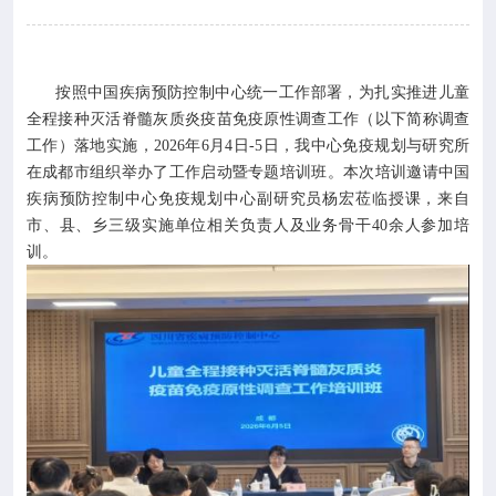

专业服务

科研培训
按照中国疾病预防控制中心统一工作部署，为扎实推进儿童
全程接种灭活脊髓灰质炎疫苗免疫原性调查工作（以下简称调查

科普园地
工作）落地实施，2026年6月4日-5日，我中心免疫规划与研究所
在成都市组织举办了工作启动暨专题培训班。本次培训邀请中国
疾病预防控制中心免疫规划中心副研究员杨宏莅临授课，来自
学术期刊
市、县、乡三级实施单位相关负责人及业务骨干40余人参加培
训。

在线互动

政务公开