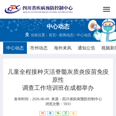


搜索
中心动态
网站首页

当前位置：
首页
>
新闻动态
>
中心动态

中心概况
中心动态
市州动态
海外来风
通知公告
视频新

党群建设
儿童全程接种灭活脊髓灰质炎疫苗免疫

新闻动态
原性
调查工作培训班在成都举办

工作重点
发布时间：2026-06-09
来源：
四川省疾病预防控制中心

疾控服务
浏览次数：5933