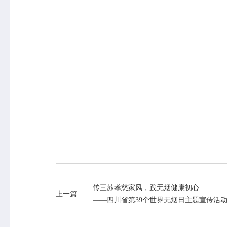
专业服务
科研培训
政策法规
科研工作
传三苏孝慈家风，践无烟健康初心
上一篇
业务指导
培训交流
——四川省第39个世界无烟日主题宣传活
基本公共卫生服务