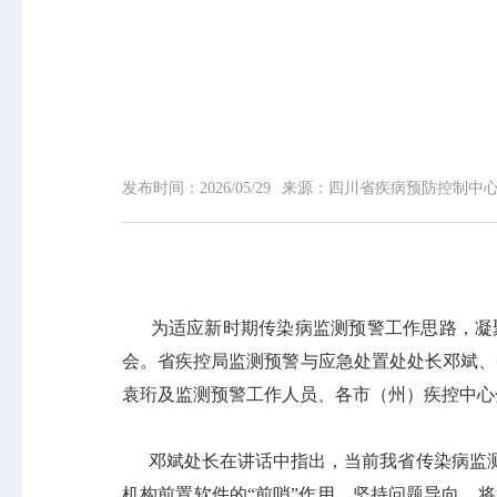
网站首页
中心概况
中心简介
领导信息
发布时间：
2026/05/29
来源：
四川省疾病预防控制中
组织机构
专家介绍
荣誉榜
联系我们
为适应新时期传染病监测预警工作思路，凝聚
会。省疾控局监测预警与应急处置处处长邓斌、
袁珩及监测预警工作人员、各市（州）疾控中心
邓斌处长在讲话中指出，当前我省传染病监测预
机构前置软件的“前哨”作用，坚持问题导向，