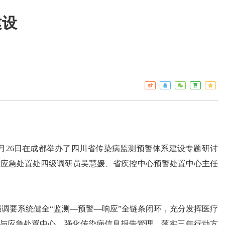
建设
工作重点
疾控
热点关注
门诊服
预警信息
检验服
免疫接
艾滋病
构名录
26日在成都举办了四川省传染病监测预警体系建设专题研讨
与应急处置处四级调研员吴慧媛、省疾控中心预警处置中心主任
调要系统健全“监测—预警—响应”全链条闭环，充分发挥医疗
预警与应急处置中心、强化传染病信息报告管理、落实三年行动方