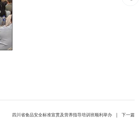
在线互动
政务
在线咨询
人事信
四川省食品安全标准宣贯及营养指导培训班顺利举办
下一篇
在线投诉
计划总
融媒体
财政预
网上公