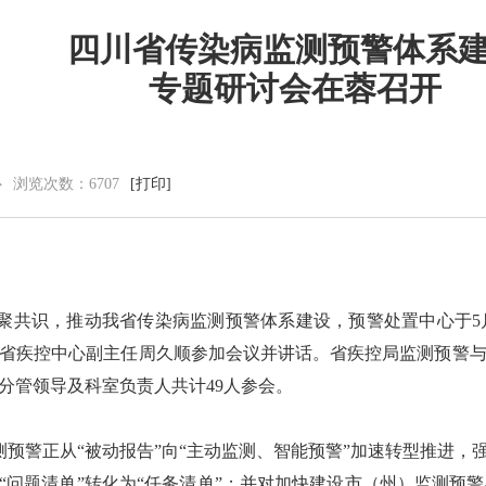
四川省传染病监测预警体系
专题研讨会在蓉召开
党群建设
新闻动态
党建工作
中心动态
理论学习
市州动态
心
浏览次数：
6707
[打印]
工会信息
海外来风
共青团活动
通知公告
廉洁阵地
视频新闻
图片集锦
共识，推动我省传染病监测预警体系建设，预警处置中心于5月
省疾控中心副主任周久顺参加会议并讲话。省疾控局监测预警
分管领导及科室负责人共计49人参会。
警正从“被动报告”向“主动监测、智能预警”加速转型推进，强
将“问题清单”转化为“任务清单”；并对加快建设市（州）监测