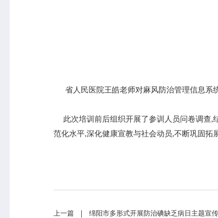
专业服务
科研培训
政策法规
科研工作
业务指导
培训交流
省人民医院王皓老师对麻风防治管理信息系统进
基本公共卫生服务
此次培训前后组织开展了参训人员问卷调查,结
范化水平,深化健康宣教与社会动员,不断巩固拓
上一篇
绵阳市多形式开展防治碘缺乏病日主题宣