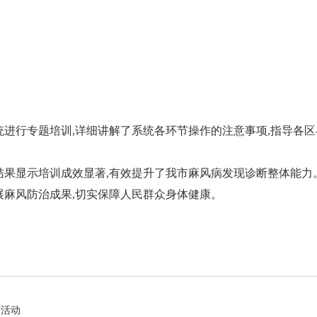
科普园地
学术期刊
疾病预防
健康生活方式
行专题培训,详细讲解了系统各环节操作的注意事项,指导各区
健康科普材料
果显示培训成效显著,有效提升了我市麻风病发现诊断整体能力。
展麻风防治成果,切实保障人民群众身体健康。
传活动