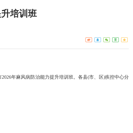
提升培训班
工作重点
疾控
热点关注
门诊服
预警信息
检验服
免疫接
艾滋病
构名录
026年麻风病防治能力提升培训班。各县(市、区)疾控中心分