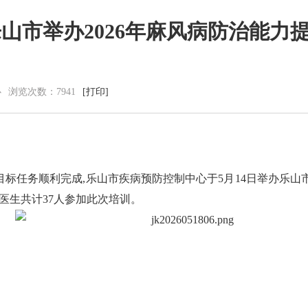
山市举办2026年麻风病防治能力
党群建设
新闻动态
心
浏览次数：
7941
[打印]
党建工作
中心动态
理论学习
市州动态
工会信息
海外来风
共青团活动
通知公告
廉洁阵地
视频新闻
任务顺利完成,乐山市疾病预防控制中心于5月14日举办乐山市2
图片集锦
医生共计37人参加此次培训。