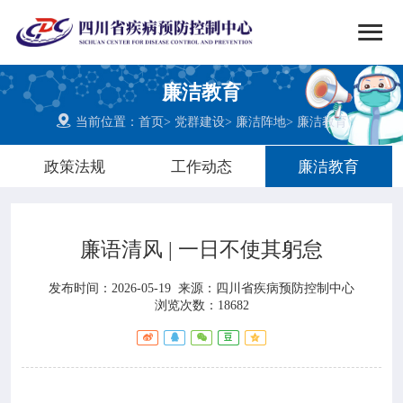


搜索
廉洁教育
网站首页

当前位置：
首页
>
党群建设
>
廉洁阵地
>
廉洁教育

中心概况
政策法规
工作动态
廉洁教育

党群建设
廉语清风 | 一日不使其躬怠

新闻动态
发布时间：2026-05-19
来源：
四川省疾病预防控制中心

工作重点
浏览次数：18682

疾控服务