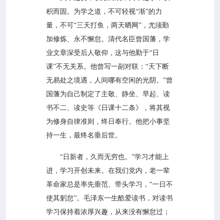
积而固。为学之道，不可轻视“渐”的力
量，不可“三天打鱼，两天晒网”，尤须勤
加修炼、永不懈怠。清代名臣曾国藩，学
业文章深受后人敬仰，这与他勤于“日
课”不无关系。他曾写一副对联：“天下断
无易处之境遇，人间哪有空闲的光阴。”曾
国藩为自己制定了主敬、静坐、早起、读
书不二、读史等《日课十二条》，将其视
为修身自律准则，终日奉行。他把小事坚
持一生，最终名垂后世。
“日新者，久而无穷也。”学习才能上
进，学习开创未来。在我们党内，老一辈
革命家总是率先垂范、带头学习，“一日不
使其躬怠”。毛泽东一生酷爱读书，对读书
学习保持着浓厚兴趣，从来没有懈怠过；