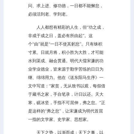
问、求上进、修功德，一日都不能懈怠，
必须活到老、学到老。
人人都想有精彩的人生，但“功之成，
非成于成之日，盖必有所由起”。这
个“由”就是“一日不使其躬怠”。只有铢积
寸累、日就月将，积小胜为大胜，才可能
水到渠成、融会贯通。明代大儒宋濂的功
业学业德业，皆来源于勤学苦练的日日为
继、绵绵用力。他在《送东阳马生序》一
文中写道：“家贫，无从致书以观，每假借
于藏书之家，手自笔录，计日以还。天大
寒，砚冰坚，手指不可屈伸，弗之怠。”正
是这样的“弗之怠”，让宋濂成为明代首屈
一指的文学家、史学家、思想家。
天下之势，以渐而成；天下之事，以