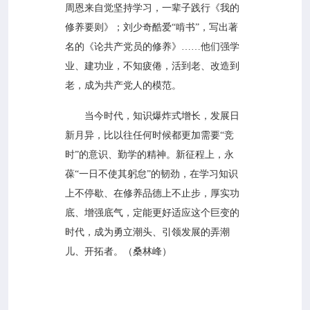
周恩来自觉坚持学习，一辈子践行《我的
修养要则》；刘少奇酷爱“啃书”，写出著
名的《论共产党员的修养》……他们强学
业、建功业，不知疲倦，活到老、改造到
老，成为共产党人的模范。
当今时代，知识爆炸式增长，发展日
新月异，比以往任何时候都更加需要“竞
时”的意识、勤学的精神。新征程上，永
葆“一日不使其躬怠”的韧劲，在学习知识
上不停歇、在修养品德上不止步，厚实功
底、增强底气，定能更好适应这个巨变的
时代，成为勇立潮头、引领发展的弄潮
儿、开拓者。（桑林峰）