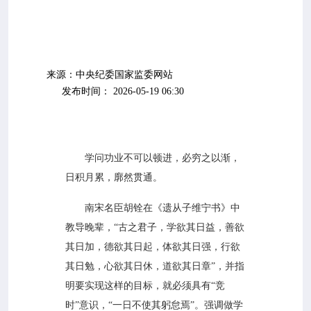

专业服务

科研培训
来源：中央纪委国家监委网站

科普园地
发布时间： 2026-05-19 06:30
学术期刊
学问功业不可以顿进，必穷之以渐，

在线互动
日积月累，廓然贯通。
南宋名臣胡铨在《遗从子维宁书》中

政务公开
教导晚辈，“古之君子，学欲其日益，善欲
其日加，德欲其日起，体欲其日强，行欲
其日勉，心欲其日休，道欲其日章”，并指
明要实现这样的目标，就必须具有“竞
时”意识，“一日不使其躬怠焉”。强调做学