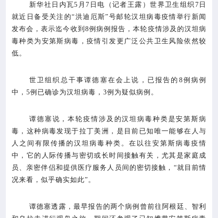

新华社日内瓦5月7日电（记者王露）世界卫生组织7日
专业服务
就近日备受关注的“洪迪厄斯”号邮轮汉坦病毒疫情举行新闻
发布会，表示迄今收到8例病例报告，本轮疫情涉及的汉坦病

科研培训
毒种类为安第斯病毒，疫情引发更广泛公共卫生风险依然较
低。

科普园地
世卫组织总干事谭德塞在会上说，已报告的8例病例
学术期刊
中，5例已确诊为汉坦病毒，3例为疑似病例。
谭德塞说，本轮疫情涉及的汉坦病毒种类是安第斯病

在线互动
毒，这种病毒发现于拉丁美洲，是目前已知唯一能够在人与
人之间有限传播的汉坦病毒种类。在以往安第斯病毒疫情

政务公开
中，它的人际传播与密切或长时间接触有关，尤其是家庭成
员、亲密伴侣和提供医疗服务人员间的密切接触，“就目前情
况来看，似乎确实如此”。
谭德塞透露，最早报告的两个病例曾前往阿根廷、智利