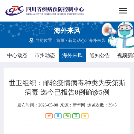


搜索
海外来风
网站首页

当前位置：
首页
>
新闻动态
>
海外来风

中心概况
中心动态
市州动态
海外来风
通知公告
视频新

党群建设
世卫组织：邮轮疫情病毒种类为安第斯

新闻动态
病毒 迄今已报告8例确诊5例

工作重点
发布时间：2026-05-08
来源：
新华网
浏览次数：3945

疾控服务