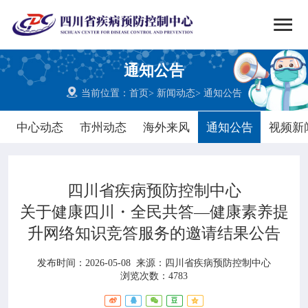


搜索
通知公告
网站首页

当前位置：
首页
>
新闻动态
>
通知公告

中心概况
中心动态
市州动态
海外来风
通知公告
视频新

党群建设
四川省疾病预防控制中心

新闻动态
关于健康四川・全民共答—健康素养提
升网络知识竞答服务的邀请结果公告

工作重点
发布时间：2026-05-08
来源：
四川省疾病预防控制中心

疾控服务
浏览次数：4783