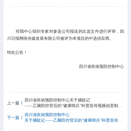

专业服务

科研培训
经我中心组织专家对参选公司报送的比选文件进行评审，四

科普园地
川日报网络传媒发展有限公司被评为本项目的中选供应商。
特此公告！
学术期刊
四川省疾病预防控制中心

在线互动

政务公开
四川省疾病预防控制中心关于捕蚊记
上一篇
——乙脑防控背后的“健康哨兵”科普宣传视频创意制作服务的比选公告
四川省疾病预防控制中心
下一篇
关于捕蚊记——乙脑防控背后的“健康哨兵”科普宣传视频创意制作服务的比选结果公告