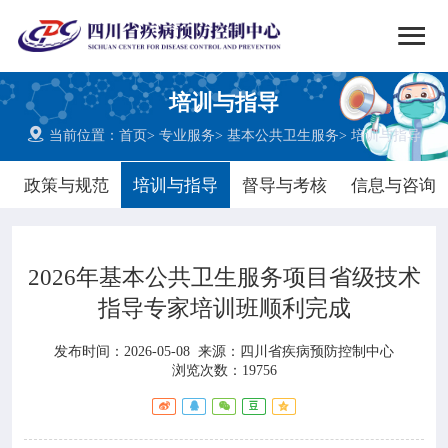


搜索
培训与指导
网站首页

当前位置：
首页
>
专业服务
>
基本公共卫生服务
>
培训与指导

中心概况
政策与规范
培训与指导
督导与考核
信息与咨询

党群建设
2026年基本公共卫生服务项目省级技术

新闻动态
指导专家培训班顺利完成

工作重点
发布时间：2026-05-08
来源：
四川省疾病预防控制中心
浏览次数：19756

疾控服务