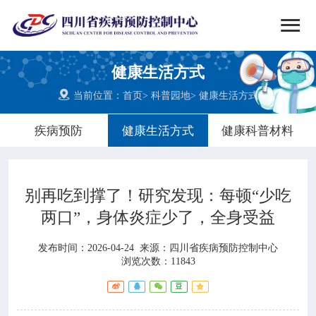


搜索
健康生活方式
网站首页

当前位置：
首页
>
科普园地
>
健康生活方式

中心概况
疾病预防
健康生活方式
健康科普材料

党群建设
别再吃到撑了！研究发现：每顿“少吃

新闻动态
两口”，身体炎症少了，全身受益

工作重点
发布时间：2026-04-24
来源：
四川省疾病预防控制中心
浏览次数：11843

疾控服务