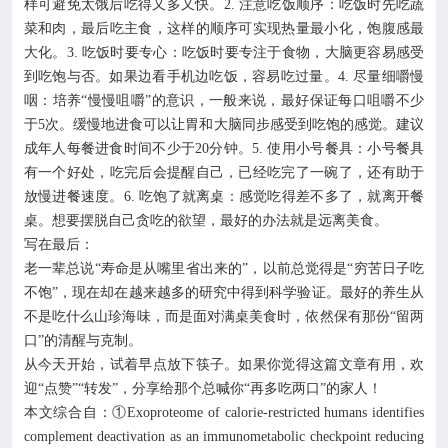
样可避免太饿后吃得又多又快。2. 注意吃饭顺序：吃饭时先吃蔬
菜和肉，最后吃主食，这样的顺序可实现热量最小化，饱腹感最
大化。3. 吃饭时要专心：吃饭时要专注于食物，大脑更容易感受
到吃饱与否。如果边看手机边吃饭，容易吃过量。4. 尽量细嚼慢
咽：培养“慢慢咀嚼”的意识，一般来说，最好保证每口咀嚼不少
于5次。缓慢地进食可以让胃和大脑同步感受到吃饱的感觉。建议
成年人每餐进食时间不少于20分钟。5. 使用小号餐具：小号餐具
有一个好处，吃完后会提醒自己，已经吃完了一碗了，还有助于
放慢进餐速度。6. 吃饱了就离桌：感觉吃得差不多了，就离开餐
桌。想要摆脱自己贪吃的欲望，最好的办法就是远离美食。
写在最后：
老一辈总说“寿命是从嘴里省出来的”，以前总觉得是“穷苦日子吃
不饱”，现在却在越来越多的研究中得到科学验证。最好的养生从
不是吃什么山珍海味，而是面对满桌美食时，依然保有那份“留两
口”的清醒与克制。
从今天开始，试着早点放下筷子。如果你觉得这篇文章有用，欢
迎“点赞”“转发”，分享给那个总喊你“再多吃两口”的家人！
本文综合自：①Exoproteome of calorie-restricted humans identifies
complement deactivation as an immunometabolic checkpoint reducing