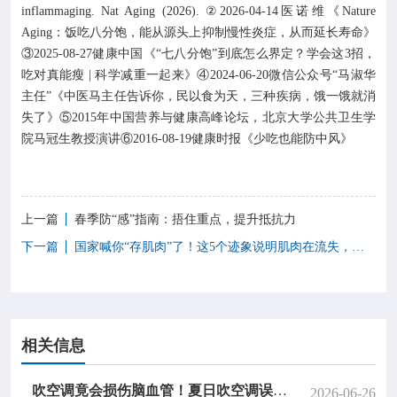
inflammaging. Nat Aging (2026). ②2026-04-14医诺维《Nature
Aging：饭吃八分饱，能从源头上抑制慢性炎症，从而延长寿命》
③2025-08-27健康中国《“七八分饱”到底怎么界定？学会这3招，
吃对真能瘦 | 科学减重一起来》④2024-06-20微信公众号“马淑华
主任”《中医马主任告诉你，民以食为天，三种疾病，饿一饿就消
失了》⑤2015年中国营养与健康高峰论坛，北京大学公共卫生学
院马冠生教授演讲⑥2016-08-19健康时报《少吃也能防中风》
上一篇
春季防“感”指南：捂住重点，提升抵抗力
下一篇
国家喊你“存肌肉”了！这5个迹象说明肌肉在流失，第3个太常见
相关信息
吹空调竟会损伤脑血管！夏日吹空调误区，很多人天天在犯→
2026-06-26