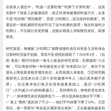

专业服务
在很多人观念中，“吃饭一定要吃饱”“吃撑了才算吃饱”……这其
实戳中了很多人的健康误区：真正对身体健康的吃饭方式，从来

科研培训
不是“吃到饱”“撑到难受”，而是“少吃两口，适当保持饥饿感”。而
最近的一项权威研究恰好印证了这句朴素的真理：每次吃饭时少
吃两口，不仅能让你更舒服，还能从根源上抑制慢性炎症、延缓

科普园地
衰老。
学术期刊
研究发现：每顿饭“少吃两口”能降低慢性炎症你有多久没有体会
过那种吃完饭不犯困、胃里不坠得慌的感觉了？2026年4月，《自
然·衰老》期刊刊发的一项令人振奋的研究发现，长期饭吃“八分

在线互动
饱”，可以有效抑制一种关键促炎介质“补体蛋白C3a”，相当于在
源头上降低衰老相关慢性炎症，从而延缓人体衰老。①②研究截

政务公开
图研究人员找来42名三四十岁的健康中年人（他们原本都不算
胖），仅仅要求他们每天在现有饭量基础上，最后“少吃两
口”（大约减少14%的热量摄入）。坚持两年后，神奇的变化发生
了：✅ 身体慢性炎症风险降低了——部分促炎标志物水平下降；
✅ 身上“赘肉”真的掉了不少——他们平均体重下降了10%。①②
所以，老一辈那句“寿命是从嘴里省出来的”，正在被越来越多的