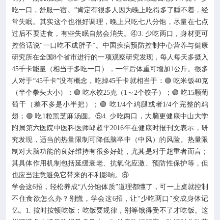
吃一口，舒服一宿。”肯定有很多人因为晚上吃得多了睡不着，经
常失眠。其实这个也很好调理，晚上只吃七八分饱，尽量在七点
过后不要进食，有些失眠自然会消失。④3. 少吃两口，身材更可
控俗话说“一口吃不成胖子”。中国疾病预防控制中心营养与健康
研究所在全国8个省市进行的一项观察研究发现，每人每天多摄入
45千卡能量（相当于多吃一口），一年后体重可增加1公斤。很多
人对于“45千卡”没有概念，吃掉45千卡就相当于：🟢 吃米饭40克
（半个拳头大小）；🟢 吃水饺25克（1～2个饺子）；🟢 吃15颗葡
萄干（差不多是小半把）；🟢 吃1/4个鸡腿或者1/4个完整的鸡
翅；🟢 吃1粒黑芝麻汤圆。⑤4. 少吃两口，大脑更健康中山大学
附属第六医院中医科医师邱超平2016年在健康时报刊文表示，研
究发现，适当的热量限制可降低脑卒中（中风）的风险。热量限
制对大脑功能的良好维持有很多好处，尤其是对于超重者而言；
其具体作用机制包括延缓衰老、抗氧化应激、预防性保护等，但
也应当注意避免它带来的不利影响。⑥
学会这6招，轻松养成“八分饱体质”道理都懂了，可一上桌就控制
不住食欲怎么办？别慌，学会这6招，让“少吃两口”变成身体记
忆。1. 按时按顿吃饭：吃饭要规律，别等饿得受不了才吃饭。这