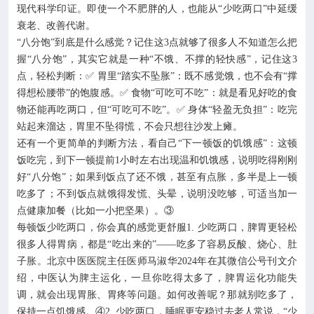
现代科学印证。即使一个不肥胖的人，也能从“少吃两口”中延缓
衰老、改善代谢。
“八分饱”到底是什么感觉？记住这3点就够了很多人不知道怎么把
握“八分饱”，其实它就是一种“不饿、不撑的轻快感”，记住这3
点，轻松判断：✅ 胃里“踏实不坠胀”：既不感觉饿，也不会有“撑
得想松腰带”的饱腹感。✅ 食物“可吃可不吃”：就是看见好吃的食
物还能再吃两口，但“可吃可不吃”。✅ 身体“轻盈无负担”：吃完
站起来溜达，胃里不坠得慌，不会只想往沙发上瘫。
还有一个更简单的判断方法，看自己“下一顿饭的饥饿感”：这顿
饭吃完，到下一顿提前1小时左右出现温和饥饿感，说明吃得刚刚
好“八分饱”；如果到饭点了还不饿，甚至有点胀，多半是上一顿
吃多了；不到饭点就饿得发慌、头晕，说明没吃够，可适当加一
点健康加餐（比如一小把坚果）。③
每顿饭少吃两口，你会真的感觉更舒服1. 少吃两口，脾胃更轻松
很多人得胃病，都是“吃出来的”——吃多了容易反酸、烧心、肚
子胀。北京中医医院主任医师马淑华2024年在其微信公号刊文介
绍，中医认为脾主运化，一旦你吃得太多了，脾胃运化功能失
调，就会出现胃胀、胃疼等问题。如何改善呢？那就别吃多了，
保持一点饥饿感。④2. 少吃两口，睡眠更安稳过去老人常说，“少