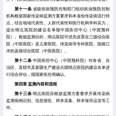
第十一条
省级疾病预防控制部门组织疾病预防控制
机构根据
国家传染病
监测方案要求和本省份传染病流行特
点，结合地域代表性、人群代表性和医疗机构学科实力，
提出哨点医院的建议名单
报中国疾控中心
（中国预科
院）。根据监测目的，哨点医院可优先设置在三级综合医
院
（
中医医院）
及
儿童医院、传染病
等
专科医院、陆路口
岸的县级综合医院（中医医院）。
第十二条
中国疾控中心（中国预科院）
对各省、自
治区、直辖市
及新疆生产建设兵团
哨点医院的建议名单
进
行
综合评估，报国家疾控局确认。
第
四
章 监测内容和流程
第十三条
哨点医院应根据监测方案要求开展
传染病
监测病例识别、
信息
报告、样本采集、样本保存运送等工
作。