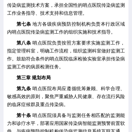
传染病
监测技术方案，承担全国性
的
哨点医院
传染病
监测
工作业务指导、技术支持和信息管理。
第七条
地方
各级疾病预防控制机构负责本行政区域
内哨点医院
传染病
监测工作的组织实施和技术指导。
第八条
哨点医院负责按照方案要求实施监测工作，
指定管理科室，明确工作流程，组织监测科室做好监测工
作。鼓励符合条件的哨点医院临床检验实验室承担
传染病
监测工作的病原检测任务。
第三章
规划
布局
第九条
哨点医院
布局
应遵循统筹兼顾、科学合理、
敏感高效的原则
，聚焦严重威胁人民健康、存在流行风险
的临床症候群及重点传染病
。
第十条
哨点医院
须
具备
与监测任务相匹配的监测能
力和诊疗水平，部署应用国家传染病智能监测预警前置软
件，与疾病预防控制机构传染病监测信息系统互联互通。