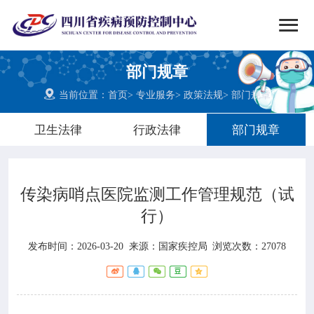


搜索
部门规章
网站首页

当前位置：
首页
>
专业服务
>
政策法规
>
部门规章

中心概况
卫生法律
行政法律
部门规章

党群建设
传染病哨点医院监测工作管理规范（试

新闻动态
行）

工作重点
发布时间：2026-03-20
来源：
国家疾控局
浏览次数：27078

疾控服务