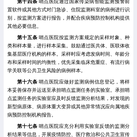
第十四条
哨点医院通过国家传染病智能监测预警前
置软件或其他方式对门
急
诊、住院
监测科室
的病例进行
识
别
，按监测方案
进行
报告
，并
配合疾病预防控制机构提供
其他必要信息
。
第十五条
哨点医院按监测方案规定的采样对象、种
类和样本量，进行样本采集
。
鼓励通过医共体、医联体收
集基层医疗机构的样本。采样时应考虑发病时间、年龄分
布和采样时间的均衡性，优先采集临床危重症、有流行病
学关联等
公共卫生
风险
的
病例样本。
第十六条
哨点医院应做好监测病例信息登记，将样
本妥善保存并运送至承担哨点监测任务的实验室。承担哨
点监测任务的实验室应及时反馈监测分析结果，对发现的
新型病原体、病原体重大变异或其他异常情况应向属地疾
病预防控制机构报告。
第十七条
哨点医院应充分利用实验室反馈的监测分
析结果等信息，开展疫情防控、医疗救治和公共卫生宣传