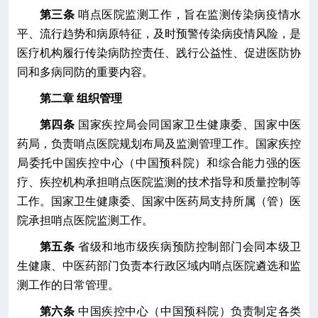
第三条
哨点医院监测工作
，旨在监测
传染病
疫情水
平、
流行趋势和病原
特征
，及时预警传染病疫情风险
，
是
医疗机构履行传染病防控责任、践行公益性、促进医防协
同
和多病同防
的重要内容
。
第二章
组织管理
第四条
国家疾控局会同国家卫生健康委、国家中医
药局，负责哨点医院规划布局
及
监测管理工作。国家疾控
局委托中国疾控中心（中国预科院）和综合能力强的医
疗
、疾控
机构承担哨点医院监测的技术指导和质量控制等
工作。国家卫生健康委、国家中医药局支持所属（管）医
院承担哨点
医院
监测工作。
第五条
省级和地市级疾病预防控制部门会同本级卫
生健康、中医药部门负责本行政区域内哨点医院遴选和监
测工作的日常管理。
第六条
中国疾控中心（中国预科院）负责制定各类