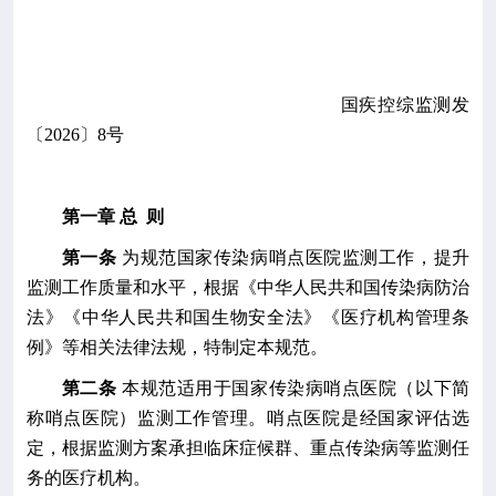

专业服务

科研培训
国疾控综
监测
发
〔20
2
6
〕
8
号

科普园地
学术期刊
第一章
总
则
第一条
为规范国家传染病哨点医院监测工作，
提升

在线互动
监测工作质量和水平，
根据《中华人民共和国传染病防治
法》《中华人民共和国生物安全法》《医疗机构管理条

政务公开
例》等相关法律法规，特制定本规范。
第二条
本规范适用于国家传染病哨点医院（以下简
称哨点医院）监测工作管理。哨点医院是经国家评估选
定，根据监测方案承担临床症候群、重点传染病等监测任
务的医疗机构。