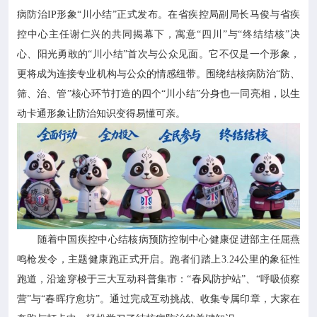
病防治IP形象“川小结”正式发布。在省疾控局副局长马俊与省疾
控中心主任谢仁兴的共同揭幕下，寓意“四川”与“终结结核”决
心、阳光勇敢的“川小结”首次与公众见面。它不仅是一个形象，
更将成为连接专业机构与公众的情感纽带。围绕结核病防治“防、
筛、治、管”核心环节打造的四个“川小结”分身也一同亮相，以生
动卡通形象让防治知识变得易懂可亲。
随着中国疾控中心结核病预防控制中心健康促进部主任屈燕
鸣枪发令，主题健康跑正式开启。跑者们踏上3.24公里的象征性
跑道，沿途穿梭于三大互动科普集市：“春风防护站”、“呼吸侦察
营”与“春晖疗愈坊”。通过完成互动挑战、收集专属印章，大家在