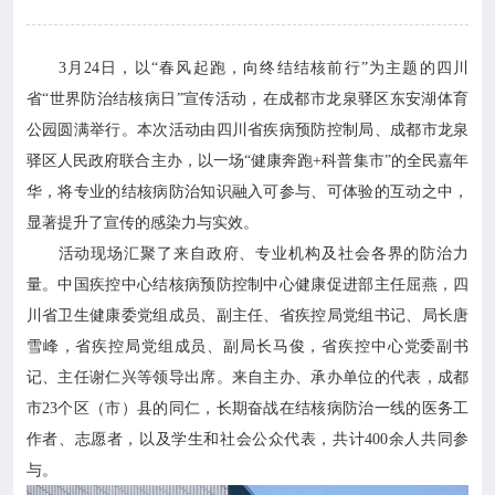

专业服务
3月24日，以“春风起跑，向终结结核前行”为主题的四川

科研培训
省“世界防治结核病日”宣传活动，在成都市龙泉驿区东安湖体育
公园圆满举行。本次活动由四川省疾病预防控制局、成都市龙泉

科普园地
驿区人民政府联合主办，以一场“健康奔跑+科普集市”的全民嘉年
华，将专业的结核病防治知识融入可参与、可体验的互动之中，
学术期刊
显著提升了宣传的感染力与实效。
活动现场汇聚了来自政府、专业机构及社会各界的防治力

在线互动
量。中国疾控中心结核病预防控制中心健康促进部主任屈燕，四
川省卫生健康委党组成员、副主任、省疾控局党组书记、局长唐

政务公开
雪峰，省疾控局党组成员、副局长马俊，省疾控中心党委副书
记、主任谢仁兴等领导出席。来自主办、承办单位的代表，成都
市23个区（市）县的同仁，长期奋战在结核病防治一线的医务工
作者、志愿者，以及学生和社会公众代表，共计400余人共同参
与。