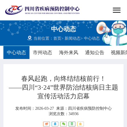


搜索
中心动态
网站首页

当前位置：
首页
>
新闻动态
>
中心动态

中心概况
中心动态
市州动态
海外来风
通知公告
视频新

党群建设
春风起跑，向终结结核前行！

新闻动态
——四川“3·24”世界防治结核病日主题
宣传活动活力启幕

工作重点
发布时间：2026-03-27
来源：
四川省疾病预防控制中心

疾控服务
浏览次数：34936