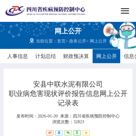


搜索
网上公开
网站首页

当前位置：
首页
>
政务公开
>
网上公开

中心概况
人事信息
计划总结
财政预决算
网上公开
信息

党群建设
安县中联水泥有限公司

新闻动态
职业病危害现状评价报告信息网上公开
记录表

工作重点
发布时间：2026-01-20
来源：
四川省疾病预防控制中心

疾控服务
浏览次数：32823