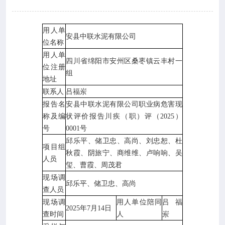

专业服务
用人单

科研培训
安县中联水泥有限公司
位名称
用人单
四川省绵阳市安州区桑枣镇云丰村一

科普园地
位注册
组
地址
联系人
吕福岽
学术期刊
报告名
安县中联水泥有限公司职业病危害现
称及编
状评价报告川疾（职）评（2025）

在线互动
号
0001号
邱乐平、储卫忠、高尚、刘忠恕、杜
项目组
秋霞、阴旅宁、商维维、卢响响、吴

政务公开
人员
玺、曹霞、周茂君
现场调
邱乐平、储卫忠、高尚
查人员
现场调
用人单位陪同
吕福
2025年7月14日
查时间
人
岽