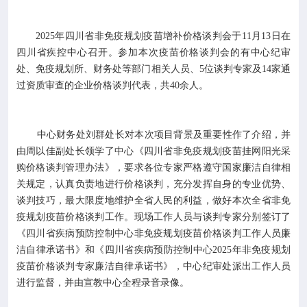

专业服务
2025年四川省非免疫规划疫苗增补价格谈判会于11月13日在

科研培训
四川省疾控中心召开。参加本次疫苗价格谈判会的有中心纪审
处、免疫规划所、财务处等部门相关人员、5位谈判专家及14家通
过资质审查的企业价格谈判代表，共40余人。

科普园地
学术期刊
中心财务处刘群处长对本次项目背景及重要性作了介绍，并
由周以佳副处长领学了中心《四川省非免疫规划疫苗挂网阳光采
购价格谈判管理办法》，要求各位专家严格遵守国家廉洁自律相

在线互动
关规定，认真负责地进行价格谈判，充分发挥自身的专业优势、
谈判技巧，最大限度地维护全省人民的利益，做好本次全省非免

政务公开
疫规划疫苗价格谈判工作。现场工作人员与谈判专家分别签订了
《四川省疾病预防控制中心非免疫规划疫苗价格谈判工作人员廉
洁自律承诺书》和《四川省疾病预防控制中心2025年非免疫规划
疫苗价格谈判专家廉洁自律承诺书》，中心纪审处派出工作人员
进行监督，并由宣教中心全程录音录像。