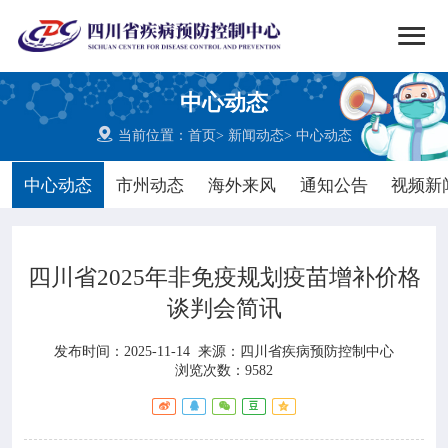


搜索
中心动态
网站首页

当前位置：
首页
>
新闻动态
>
中心动态

中心概况
中心动态
市州动态
海外来风
通知公告
视频新

党群建设
四川省2025年非免疫规划疫苗增补价格

新闻动态
谈判会简讯

工作重点
发布时间：2025-11-14
来源：
四川省疾病预防控制中心
浏览次数：9582

疾控服务