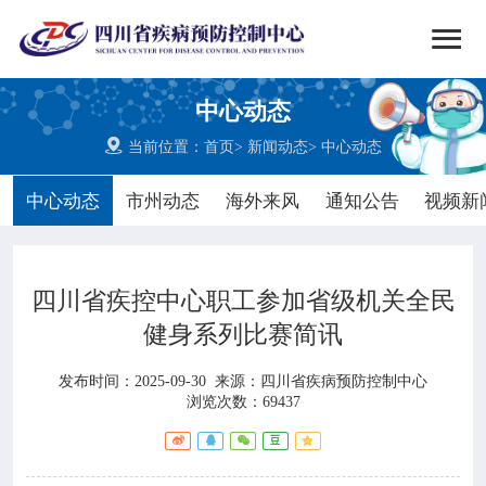


搜索
中心动态
网站首页

当前位置：
首页
>
新闻动态
>
中心动态

中心概况
中心动态
市州动态
海外来风
通知公告
视频新

党群建设
四川省疾控中心职工参加省级机关全民

新闻动态
健身系列比赛简讯

工作重点
发布时间：2025-09-30
来源：
四川省疾病预防控制中心
浏览次数：69437

疾控服务