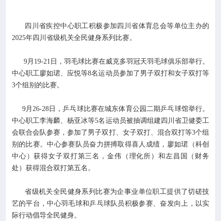

专业服务
四川省疾控中心职工积极参加四川省体育总会等单位主办的

科研培训
2025年四川省级机关全民健身系列比赛。
9月19-21日，羽毛球比赛在威克多羽冠天羽毛球俱乐部举行。

科普园地
中心职工廖如珺、应悦等8名运动员参加了男子双打和女子双打等
3个组别的比赛。
学术期刊
9月26-28日，乒乓球比赛在城东体育公园二期乒乓球馆举行。
中心职工李海麟、杨亚冰等5名运动员被抽调组建四川省卫健委工

在线互动
会联合会队参赛，参加了男子双打、女子双打、混合双打等3个组
别的比赛。中心参赛队员奋力拼搏取得喜人成绩，廖如珺（科创

政务公开
中心）获得女子双打第三名，金伟（理化所）和左昌国（财务
处）获得混合双打第五名。
省级机关全民健身系列比赛为企事业单位职工提供了切磋技
艺的平台，中心羽毛球和乒乓球队员积极参赛、奋发向上，以实
际行动倡导全民健身。