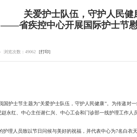
关爱护士队伍，守护人民健
——省疾控中心开展国际护士节
党群建设
新闻动态
党建工作
中心动态
理论学习
市州动态
心
浏览次数：
49062
[打印]
工会信息
海外来风
共青团活动
通知公告
廉洁阵地
视频新闻
图片集锦
今年我国护士节主题为“关爱护士队伍，守护人民健康”。为传递对
记赵永红、中心主任谢仁兴、中心工会和门诊部一线护理工作人
护理人员致以节日问候与美好的祝福，并代表中心为7名白衣天