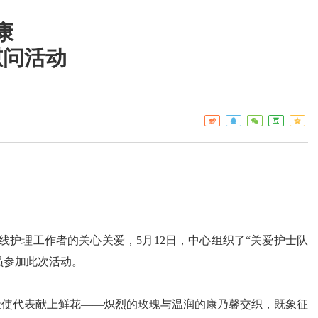
康
慰问活动
工作重点
疾控
热点关注
门诊服
预警信息
检验服
免疫接
艾滋病
构名录
一线护理工作者的关心关爱，5月12日，中心组织了“关爱护士队
员参加此次活动。
使代表献上鲜花——炽烈的玫瑰与温润的康乃馨交织，既象征