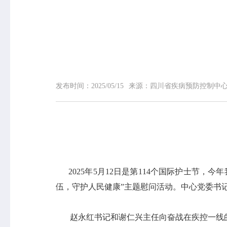
网站首页
中心概况
中心简介
领导信息
发布时间：
2025/05/15
来源：
四川省疾病预防控制中
组织机构
专家介绍
荣誉榜
联系我们
2025年5月12日是第114个国际护士节，
伍，守护人民健康”主题慰问活动。中心党委书
赵永红书记和谢仁兴主任向奋战在疾控一线的