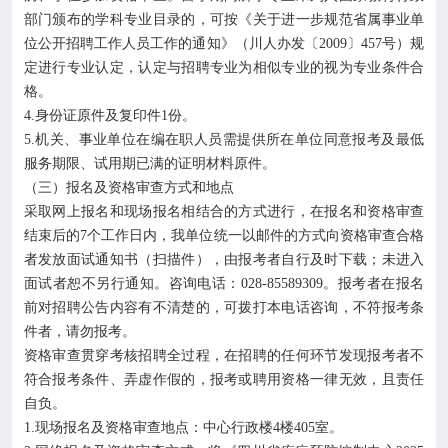
部门颁布的学科专业目录的，可按《关于进一步规范省属事业单
位公开招聘工作人员工作的通知》（川人办发〔2009〕457号）规
定进行专业认定，认定与招聘专业为相似专业的视为专业条件合
格。
4.身份证原件及复印件1份。
5.机关、事业单位在编在职人员需提供所在单位同意报考及最低
服务期限、试用期已满的证明材料原件。
（三）报名及资格审查方式和地点
采取网上报名和现场报名相结合的方式进行，在报名和资格审查
结束后的7个工作日内，我单位统一以邮件的方式向资格审查合格
者发放面试通知书（扫描件），由报考者自行及时下载；未进入
面试者恕不另行通知。咨询电话：028-85589309。报考者在报名
前对招聘公告内容有不清楚的，可拨打本电话咨询，不符报考条
件者，请勿报考。
资格审查贯穿考核招聘全过程，在招聘的任何环节发现报考者不
符合报考条件、弄虚作假的，报考或聘用资格一律无效，且责任
自负。
1.现场报名及资格审查地点：中心行政楼4楼405室。