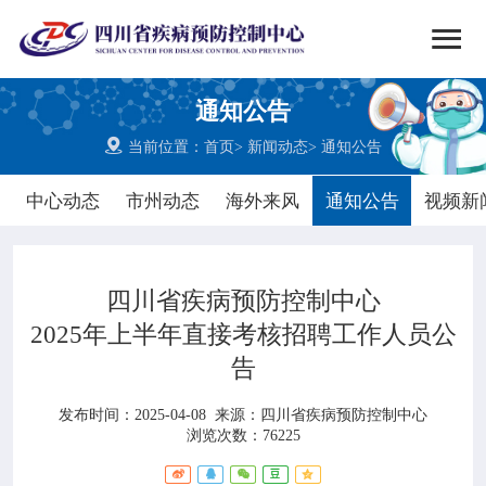


搜索
通知公告
网站首页

当前位置：
首页
>
新闻动态
>
通知公告

中心概况
中心动态
市州动态
海外来风
通知公告
视频新

党群建设
四川省疾病预防控制中心

新闻动态
2025年上半年直接考核招聘工作人员公
告

工作重点
发布时间：2025-04-08
来源：
四川省疾病预防控制中心

疾控服务
浏览次数：76225