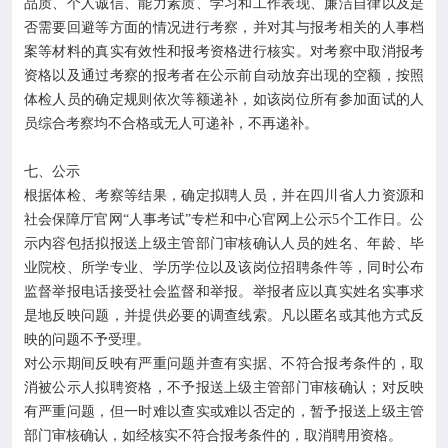
品质、个人诚信、能力素质、学习和工作表现、廉洁自律以及是
否需要回避等方面的情况进行考察，并对其与报考相关的人事档
案等材料的真实有效性和报考资格进行核实。对考察中取消报考
资格以及通过考察的报考者在公示前自动放弃出现的空额，按照
体检人员的确定规则依次等额递补，如该岗位所有参加面试的人
员综合考察均不合格或无人可递补，不再递补。
七、公示
根据体检、考察等结果，确定拟聘人员，并在四川省人力资源和
社会保障厅官网“人事考试”专栏和中心官网上公示5个工作日。公
示内容包括拟报送上级主管部门审核确认人员的姓名、年龄、毕
业院校、所学专业、学历学位以及该岗位招聘条件等，同时公布
监督举报电话接受社会监督和举报。举报者应以真实姓名实事求
是地反映问题，并提供必要的调查线索。凡以匿名或其他方式反
映的问题不予受理。
对公示期间反映有严重问题并查有实据、不符合报考条件的，取
消被公示人拟聘资格，不予报送上级主管部门审核确认；对反映
有严重问题，但一时难以查实或难以否定的，暂予报送上级主管
部门审核确认，如经核实不符合报考条件的，取消聘用资格。