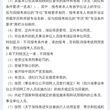
（3）具备本公告具体招聘岗位要求的条件和资格（详见《岗位和
条件要求一览表》）。其中，报考者本人有效学位证上的学位，
应与拟报考岗位的“学位”资格要求相符；报考者本人有效毕业证
所载学历和所获专业名称，应与拟报考岗位的“学历”和“专业条件
要求”两栏分别相符。
（4）委培、定向毕业生，须征得原委培、定向单位同意。
（5）符合条件的机关事业单位人员报考须征得单位同意。
特别提示：不符报考条件者，请勿报考，否则取消报考或聘用资
格，责任由报考人员自负。
2.有下列情况之一者，不得报考
（1）曾受过各类刑事处罚的。
（2）曾被开除公职的。
（3）被开除中国共产党党籍的。
（4）有违法、违纪行为正在接受审查的。
（5）按照《事业单位公开招聘人员暂行规定》和《四川省事业单
位公开招聘工作人员实施办法》的相关规定应当回避的。
（6）尚处于国家和我省规定的最低服务期和试用期内的公务员、
事业单位人员。
（7）按照《关于加快推进失信被执行人信用监督、警示和惩戒机