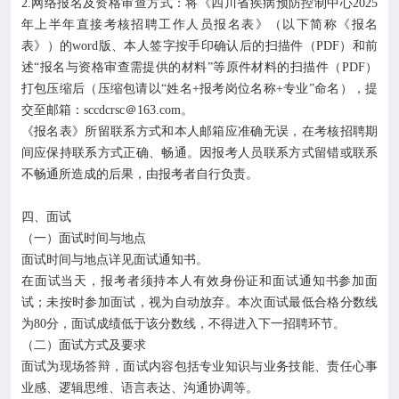
2.网络报名及资格审查方式：将《四川省疾病预防控制中心2025
年上半年直接考核招聘工作人员报名表》（以下简称《报名
表》）的word版、本人签字按手印确认后的扫描件（PDF）和前
述“报名与资格审查需提供的材料”等原件材料的扫描件（PDF）
打包压缩后（压缩包请以“姓名+报考岗位名称+专业”命名），提
交至邮箱：sccdcrsc＠163.com。
《报名表》所留联系方式和本人邮箱应准确无误，在考核招聘期
间应保持联系方式正确、畅通。因报考人员联系方式留错或联系
不畅通所造成的后果，由报考者自行负责。
四、面试
（一）面试时间与地点
面试时间与地点详见面试通知书。
在面试当天，报考者须持本人有效身份证和面试通知书参加面
试；未按时参加面试，视为自动放弃。本次面试最低合格分数线
为80分，面试成绩低于该分数线，不得进入下一招聘环节。
（二）面试方式及要求
面试为现场答辩，面试内容包括专业知识与业务技能、责任心事
业感、逻辑思维、语言表达、沟通协调等。