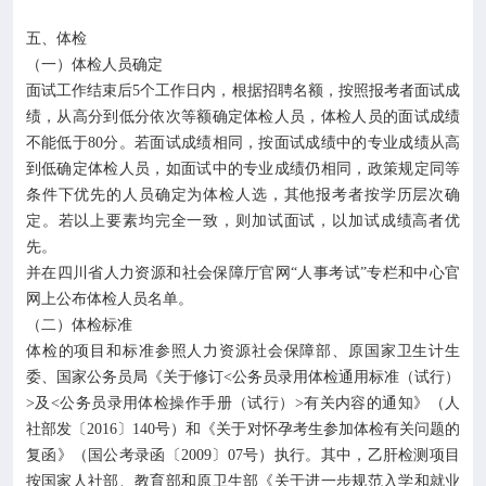
五、体检
（一）体检人员确定
面试工作结束后5个工作日内，根据招聘名额，按照报考者面试成
绩，从高分到低分依次等额确定体检人员，体检人员的面试成绩
不能低于80分。若面试成绩相同，按面试成绩中的专业成绩从高
到低确定体检人员，如面试中的专业成绩仍相同，政策规定同等
条件下优先的人员确定为体检人选，其他报考者按学历层次确
定。若以上要素均完全一致，则加试面试，以加试成绩高者优
先。
并在四川省人力资源和社会保障厅官网“人事考试”专栏和中心官
网上公布体检人员名单。
（二）体检标准
体检的项目和标准参照人力资源社会保障部、原国家卫生计生
委、国家公务员局《关于修订<公务员录用体检通用标准（试行）
>及<公务员录用体检操作手册（试行）>有关内容的通知》（人
社部发〔2016〕140号）和《关于对怀孕考生参加体检有关问题的
复函》（国公考录函〔2009〕07号）执行。其中，乙肝检测项目
按国家人社部、教育部和原卫生部《关于进一步规范入学和就业