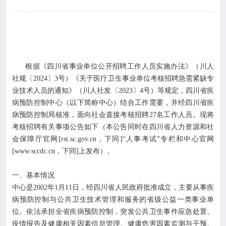

专业服务

科研培训

科普园地
根据《四川省事业单位公开招聘工作人员实施办法》（川人
社规〔2024〕3号）《关于医疗卫生事业单位考核招聘急需紧缺专
业技术人员的通知》（川人社发〔2023〕4号）等规定，四川省疾
学术期刊
病预防控制中心（以下简称中心）结合工作需要，并经四川省疾
病预防控制局核准，面向社会直接考核招聘27名工作人员。现将

在线互动
考核招聘有关事项公告如下（本公告同时在四川省人力资源和社
会保障厅官网[rst.sc.gov.cn，下同]“人事考试”专栏和中心官网
[www.sccdc.cn，下同]上发布）。

政务公开
一、基本情况
中心是2002年1月11日，经四川省人民政府批准成立，主要从事疾
病预防控制与公共卫生技术管理和服务的省级公益一类事业单
位。依法承担全省疾病预防控制，突发公共卫生事件应急处置、
疫情报告及健康相关因素信息管理、健康危害因素监测与干预、