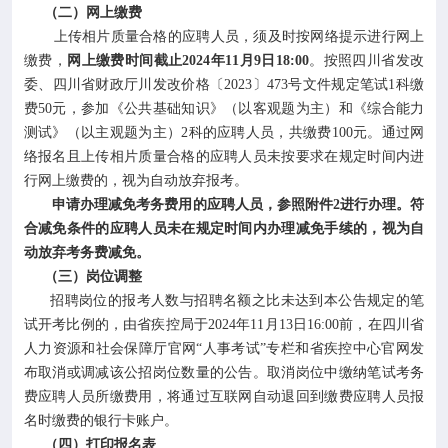
（二）网上缴费
上传相片质量合格的应聘人员，须及时按网络提示进行网上
缴费，
网上缴费时间截止2024年11月9日
18:00
。按照四川省发改
委、四川省财政厅川发改价格〔2023〕473号文件规定笔试1科缴
费50元，参加《公共基础知识》（以客观题为主）和《综合能力
测试》（以主观题为主）2科的应聘人员，共缴费100元。通过网
络报名且上传相片质量合格的应聘人员未按要求在规定时间内进
行网上缴费的，视为自动放弃报考。
申请办理减免考务费用的应聘人员，参照附件2进行办理。符
合减免条件的应聘人员未在规定时间内办理减免手续的，视为自
动放弃考务费减免。
（三）岗位调整
招聘岗位的报考人数与招聘名额之比未达到本公告规定的笔
试开考比例的，由省疾控局于2024年11月13日16:00前，在四川省
人力资源和社会保障厅官网“人事考试”专栏和省疾控中心官网发
布取消或调减该公招岗位数量的公告。取消岗位中缴纳笔试考务
费应聘人员所缴费用，将通过互联网自动退回到缴费应聘人员报
名时缴费的银行卡账户。
（四）打印报名表