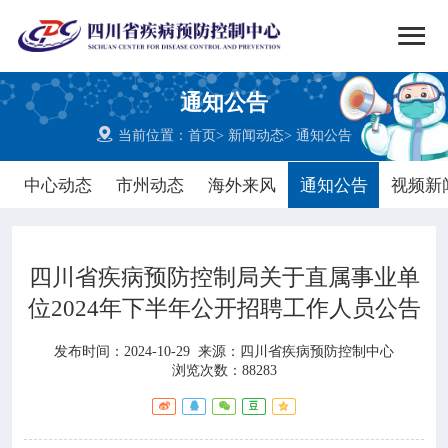


搜索
通知公告
网站首页

当前位置：
首页
>
新闻动态
>
通知公告

中心概况
中心动态
市州动态
海外来风
通知公告
视频新

党群建设
四川省疾病预防控制局关于直属事业单

新闻动态
位2024年下半年公开招聘工作人员公告

工作重点
发布时间：2024-10-29
来源：
四川省疾病预防控制中心
浏览次数：88283

疾控服务