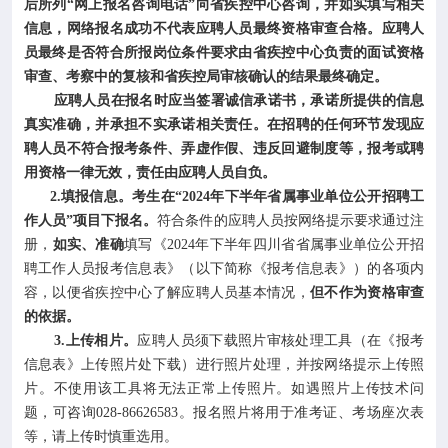
后所列“网上报名咨询电话”向省疾控中心咨询，并如实填写相关
信息，网络报名成功不代表应聘人员最终资格审查合格。应聘人
员最终是否符合所报岗位条件要求由省疾控中心负责的面试资格
审查、考察中的复核和省疾控局审核确认的结果最终确定。
应聘人员在报名时应当签署诚信承诺书，承诺所提供的信息
真实准确，并承担不实承诺相关责任。在招聘的任何环节发现应
聘人员不符合报考条件、弄虚作假、违反回避制度等，报考或聘
用资格一律无效，责任由应聘人员自负。
2.填报信息。考生在“2024年下半年省属事业单位公开招聘工
作人员”项目下报名。
符合条件的应聘人员按网络提示要求通过注
册，
如实、准确
填写《2024年下半年四川省省属事业单位公开招
聘工作人员报考信息表》（以下简称《报考信息表》）的各项内
容，以便省疾控中心了解应聘人员基本情况，
但不作为资格审查
的依据。
3.上传相片。
应聘人员须下载照片审核处理工具（在《报考
信息表》上传照片处下载）进行照片处理，并按网络提示上传照
片。不使用该工具将无法正常上传照片。如遇照片上传技术问
题，可咨询028-86626583。报名照片将用于准考证、考场座次表
等，请上传时慎重选用。