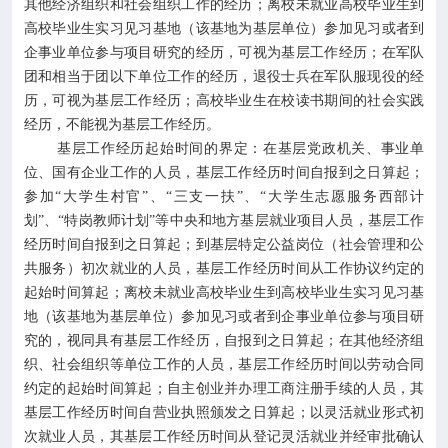
其他经济组织和社会组织工作的经历；离校未就业高校毕业生到
高校毕业生实习见习基地（该基地为基层单位）参加见习或者到
企事业单位参与项目研究的经历，可视为基层工作经历；在军队
团和相当于团以下单位工作的经历，退役士兵在军队服现役的经
历，可视为基层工作经历；高校毕业生在校读书期间的社会实践
经历，不能视为基层工作经历。
基层工作经历起始时间的界定：在基层党政机关、事业单
位、国有企业工作的人员，基层工作经历时间自报到之日算起；
参加“大学生村官”、“三支一扶”、“大学生志愿服务西部计
划”、“特岗教师计划”等中央和地方基层就业项目人员，基层工作
经历时间自报到之日算起；到基层特定公益岗位（社会管理和公
共服务）初次就业的人员，基层工作经历时间从工作协议约定的
起始时间算起；离校未就业高校毕业生到高校毕业生实习见习基
地（该基地为基层单位）参加见习或者到企事业单位参与项目研
究的，视同具有基层工作经历，自报到之日算起；在其他经济组
织、社会组织等单位工作的人员，基层工作经历时间以劳动合同
约定的起始时间算起；自主创业并办理工商注册手续的人员，其
基层工作经历时间自营业执照颁发之日算起；以灵活就业形式初
次就业人员，其基层工作经历时间从登记灵活就业并经审批确认