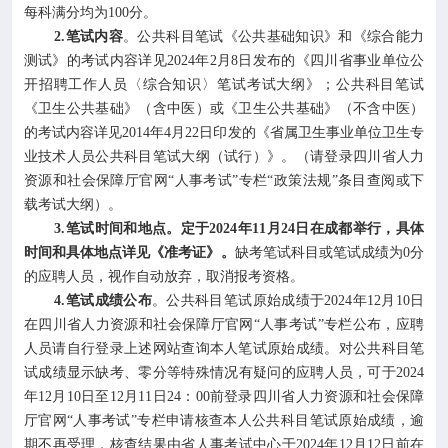
每科满分均为100分。
2.笔试内容
。公共科目笔试《公共基础知识》和《综合能力
测试》的考试内容详见2024年2月8日发布的《四川省事业单位公
开招聘工作人员〈综合知识〉笔试考试大纲》；公共科目笔试
《卫生公共基础》（含中医）或《卫生公共基础》（不含中医）
的考试内容详见2014年4月22日印发的《省属卫生事业单位卫生专
业技术人员公共科目笔试大纲（试行）》。（请登录四川省人力
资源和社会保障厅官网“人事考试”专栏“政策法规”条目查阅或下
载考试大纲）。
3.笔试时间和地点。定于2024年11月24日在成都举行，具体
时间和具体地点详见《准考证》。
缺考笔试科目或笔试成绩为0分
的应聘人员，视作自动放弃，取消报考资格。
4.笔试成绩公布
。公共科目笔试原始成绩于2024年12月10日
在四川省人力资源和社会保障厅官网“人事考试”专栏公布，应聘
人员请自行登录上述网站查询本人笔试原始成绩。对公共科目笔
试成绩显示缺考、零分等特殊情况有疑问的应聘人员，可于2024
年12月10日至12月11日24：00前登录四川省人力资源和社会保障
厅官网“人事考试”专栏申请核查本人公共科目笔试原始成绩，逾
期不再受理，核查结果由省人事考试中心于2024年12月12日前在