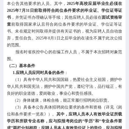
本公告其他要求的人员。其中，
2025年高校应届毕业生必须在
2025年7月31日前取得符合岗位条件要求的毕业证、学位证等证
书
，并凭证书办理确认等手续；其他应聘人员必须在
面试资格审
查
前取得国家承认且符合岗位条件要求的毕业证、学位证等证
书。未在规定时间取得并提供有关证书的，视为应聘人员自动放
弃，责任自负。2025年8月1日之后毕业的在读生不属于此次公招
的范围。
报名时省疾控中心的在编工作人员，不属于本次招聘对象范
围。
（二）基本条件
1.应聘人员应同时具备的条件
：
（1）具有中华人民共和国国籍，热爱社会主义祖国，拥护中
华人民共和国宪法，拥护中国共产党，遵纪守法，品行端正，有
良好的职业道德，爱岗敬业，事业心和责任感强。
（2）身体健康，体检合格，能正常履行招聘岗位职责。
（3）具备本公告具体招聘岗位要求的条件和资格（详见《岗
位和条件要求一览表》）。
其中，应聘人员本人有效毕业证所载
学历和所获专业名称，应与拟报考岗位的“学历”和“专业条件要
求”两栏分别相符；应聘人员本人有效学位证上的学位，应与拟报