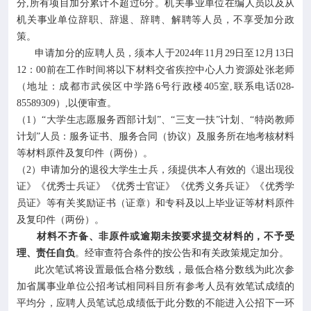
分,所有项目加分累计不超过6分。机关事业单位在编人员以及从
机关事业单位辞职、辞退、辞聘、解聘等人员，不享受加分政
策。
申请加分的应聘人员，须本人于2024年11月29日至12月13日
12：00前在工作时间将以下材料交省疾控中心人力资源处张老师
（地址：成都市武侯区中学路6号行政楼405室,联系电话028-
85589309）,以便审查。
（1）“大学生志愿服务西部计划”、“三支一扶”计划、“特岗教师
计划”人员：服务证书、服务合同（协议）及服务所在地考核材料
等材料原件及复印件（两份）。
（2）申请加分的退役大学生士兵，须提供本人有效的《退出现役
证》《优秀士兵证》《优秀士官证》《优秀义务兵证》《优秀学
员证》等有关奖励证书（证章）和专科及以上毕业证等材料原件
及复印件（两份）。
材料不齐备、非原件或逾期未按要求提交材料的，不予受
理、责任自负
。经审查符合条件的按公告和有关政策规定加分。
此次笔试将设置最低合格分数线，最低合格分数线为此次参
加省属事业单位公招考试相同科目所有参考人员有效笔试成绩的
平均分，应聘人员笔试总成绩低于此分数的不能进入公招下一环