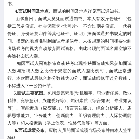
书。
4.面试时间及地点。
面试的时间及地点详见面试通知书。
面试当日，面试人员凭面试通知书、本人有效身份证件（包
括二代身份证、社会保障卡<含照片>，不含过期身份证、一代身
份证、身份证复印件等其他证件、证明）按面试通知书规定的时
间、指定的地点准时到面试考场候考。未按规定的时间和要求到
考场候考的视为自动放弃面试资格。由此出现的面试名额空缺不
再递补面试人选。
如因面试入围资格审查或缺考出现空缺而造成实际参加面试
人数与招聘人数之比低于规定的面试入围比例时，面试正常进
行。本次面试最低合格分数线为80分，面试成绩低于该分数线，
不得进入下一公招环节。
5.面试主要范围
。包括意愿素质(动机愿望、职业责任感、敬业
精神、竞争意识、兴趣爱好等)、知识素质（综合知识、专业知识
等）、智能素质（应变能力、语言表达能力、综合分析能力、逻
辑思维能力、业务能力、创新能力、组织管理能力、人际协调能
力等）和人格素质（举止仪表、性格气质等）等方面。
6.面试成绩公布
。应聘人员的面试成绩当场公布并由本人签字
确认。