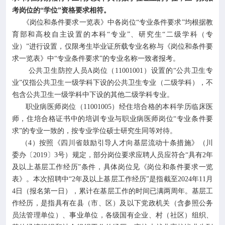
考岗位的“学位”资格要求相符。
《岗位和条件要求一览表》中各岗位“专业条件要求”均根据教
育部和高校自主设置的本科“专业”、研究生“二级学科（专
业）”进行设置，仅限考生毕业证所载专业名称与《岗位和条件要
求一览表》中“专业条件要求”的专业名称一致者报考。
公共卫生防控人员A岗位（11001001）设置的“公共卫生专
业”仅指公共卫生一级学科下设的公共卫生专业（二级学科），不
包含公共卫生一级学科中下设的其他二级学科专业。
职业病医师岗位（11001005）经住培合格的本科学历临床医
师，住培合格证书中的培训专业与职业病医师岗位“专业条件要
求”的专业一致的，按专业学位硕士研究生同等对待。
（4）按照《四川省鼓励引导人才向基层流动十条措施》（川
委办〔2019〕3号）规定，部分岗位要求应聘人员应符合“具有2年
及以上基层工作经历”条件，具体岗位见《岗位和条件要求一览
表》。本次招聘中“2年及以上基层工作经历”是指截至2024年11月
4日（报名第一日），累计在基层工作的时间已满两周年。基层工
作经历，是指具有在县（市、区）及以下党政机关（含参照公务
员法管理单位）、事业单位，各级国有企业、村（社区）组织、