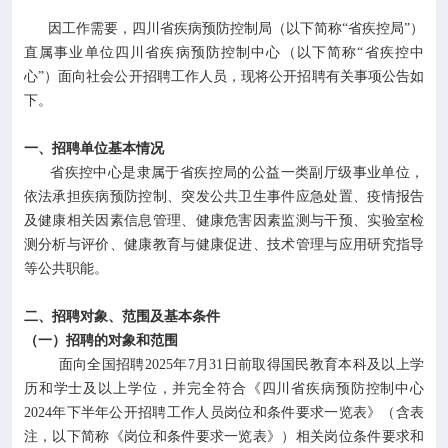

专业服务
因工作需要，四川省疾病预防控制局（以下简称“省疾控局”）
直属事业单位四川省疾病预防控制中心（以下简称“省疾控中

科研培训
心”）面向社会公开招聘工作人员，现将公开招聘有关事项公告如
下。

科普园地
一、招聘单位基本情况
省疾控中心是隶属于省疾控局的公益一类副厅级事业单位，
学术期刊
依法承担疾病预防控制、突发公共卫生事件应急处置、疫情报告
及健康相关因素信息管理、健康危害因素监测与干预、实验室检
测分析与评价、健康教育与健康促进、技术管理与应用研究指导

在线互动
等公共职能。

政务公开
二、招聘对象、范围及基本条件
（一）招聘的对象和范围
面向全国招聘2025年7月31日前取得国民教育本科及以上学
历和学士及以上学位，并完全符合《四川省疾病预防控制中心
2024年下半年公开招聘工作人员岗位和条件要求一览表》（含表
注，以下简称《岗位和条件要求一览表》）相关岗位条件要求和