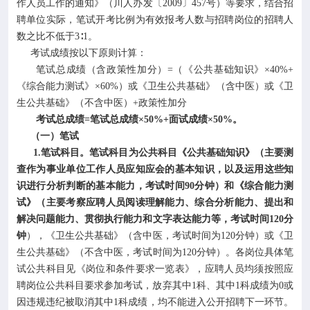
作人员工作的通知》（川人办发〔2009〕457号）等要求，结合招
聘单位实际，笔试开考比例为有效报考人数与招聘岗位的招聘人
数之比不低于3∶1。
考试成绩按以下原则计算：
笔试总成绩（含政策性加分）=（《公共基础知识》×40%+
《综合能力测试》×60%）或《卫生公共基础》（含中医）或《卫
生公共基础》（不含中医）+政策性加分
考试总成绩=笔试总成绩×50%+面试成绩×50%。
（一）笔试
1.笔试科目。笔试科目为公共科目《公共基础知识》（主要测
查作为事业单位工作人员应知应会的基本知识，以及运用这些知
识进行分析判断的基本能力，考试时间90分钟）和《综合能力测
试》（主要考察应聘人员阅读理解能力、综合分析能力、提出和
解决问题能力、贯彻执行能力和文字表达能力等，考试时间120分
钟
），《卫生公共基础》（含中医，考试时间为120分钟）或《卫
生公共基础》（不含中医，考试时间为120分钟）。各岗位具体笔
试公共科目见《岗位和条件要求一览表》，应聘人员均须按照应
聘岗位公共科目要求参加考试，放弃其中1科、其中1科成绩为0或
因违规违纪被取消其中1科成绩，均不能进入公开招聘下一环节。