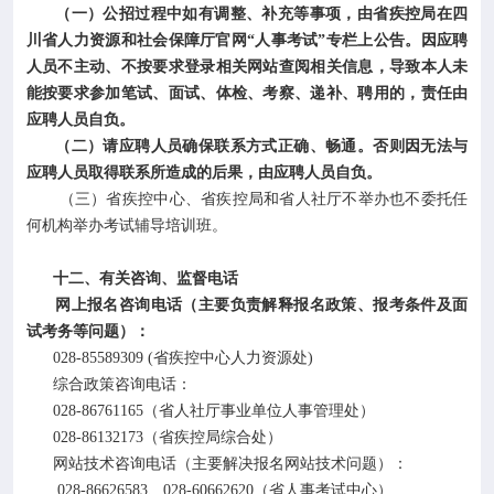
（一）公招过程中如有调整、补充等事项，由省疾控局在四
川省人力资源和社会保障厅官网“人事考试”专栏上公告。因应聘
人员不主动、不按要求登录相关网站查阅相关信息，导致本人未
能按要求参加笔试、面试、体检、考察、递补、聘用的，责任由
应聘人员自负。
（二）请应聘人员确保联系方式正确、畅通。否则因无法与
应聘人员取得联系所造成的后果，由应聘人员自负。
（三）省疾控中心、省疾控局和省人社厅不举办也不委托任
何机构举办考试辅导培训班。
十二、有关咨询、监督电话
网上报名咨询电话（主要负责解释报名政策、报考条件及面
试考务等问题）：
028-85589309 (省疾控中心人力资源处)
综合政策咨询电话：
028-86761165（省人社厅事业单位人事管理处）
028-86132173（省疾控局综合处）
网站技术咨询电话（主要解决报名网站技术问题）：
028-86626583、028-60662620（省人事考试中心）