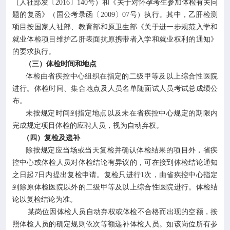
（人社部发〔2016〕140号）和《关于对怀孕考生参加体检有关问
题的复函》（国公考录函〔2009〕07号）执行。其中，乙肝检测
项目按国家人社部、教育部和原卫生部《关于进一步规范入学和
就业体检项目维护乙肝表面抗原携带者入学和就业权利的通知》
的要求执行。
（三）体检时间和地点
体检由省疾控中心组织在指定的二级甲等及以上综合性医院
进行。体检时间、集合地点及人员名单随面试人员考试总成绩公
布。
未按规定时间到指定地点以及未在省疾控中心规定的期限内
完成规定项目体检的应聘人员，视为自动弃权。
（四）复检及递补
除按规定应当场或当天复检并确认体检结果的项目外，省疾
控中心或体检人员对体检结论有异议的，可在接到体检结论通知
之日起7日内提出复检申请。复检只进行1次，由省疾控中心指定
到除原体检医院以外的二级甲等及以上综合性医院进行。体检结
论以复检结论为准。
某岗位因体检人员自动弃权或体检不合格而出现的空额，按
照体检人员的确定规则依次等额递补体检人员。如该岗位所有参