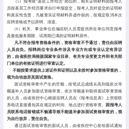
（5）报考限“基层工作经历”岗位的，相关证明材料由报考人
员按基层工作经历要求自行申报提交，报考人员对提交的证明材
料真实性负责，凡被查实证明材料弄虚作假的，按规定取消本次
应聘资格或予以辞聘、清退。
（6）机关、事业单位在编在职人员需提供所在单位同意报考
及最低服务期限、试用期已满的证明材料原件。
凡不符合报考资格条件的，资格审查不予通过，责任由应聘
人员自负。招聘岗位专业条件涉及专业方向或专业认定有异议
的，由省疾控局根据国家专业目录、有关专业变更文件和有关部
门单位的有效证明进行审查认定。
不能按要求提供上述证件和证明以及未按时参加资格审查的，
视为自动放弃其面试资格。
面试资格审查中产生的空额，按笔试总成绩从高到低依次等
额递补人员参加面试资格审查。依次等额递补取得面试审查资格
的人员，由省疾控中心根据应聘人员在《报考信息表》上所留联
系电话直接通知其在规定的时间、地点进行资格审查。
因报考人
员联系电话留错或不畅通导致不能递补参加面试资格审查的，视
为自行放弃，责任自负。
通过面试资格审查的面试人员，由省疾控中心发给面试通知