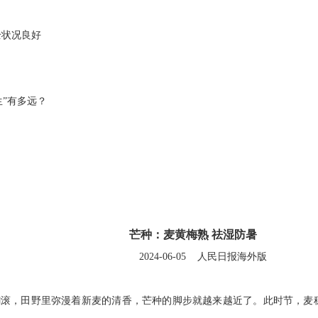
全状况良好
生”有多远？
芒种：麦黄梅熟
祛湿防暑
2024-06-05
人民日报海外版
翻滚，田野里弥漫着新麦的清香，芒种的脚步就越来越近了。此时节，麦