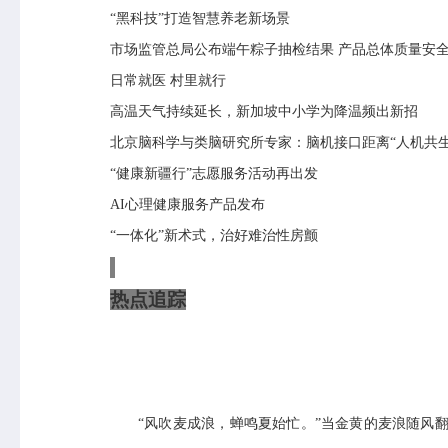
“黑科技”打造智慧养老新场景
市场监管总局公布端午粽子抽检结果
产品总体质量安
日常就医
村里就行
高温天气持续延长，新加坡中小学为降温频出新招
北京脑科学与类脑研究所专家：脑机接口距离
“人机共
“健康新疆行”志愿服务活动再出发
AI
心理健康服务产品发布
“一体化”新术式，治好难治性房颤
热点追踪
“风吹麦成浪，蝉鸣夏始忙。”当金黄的麦浪随风