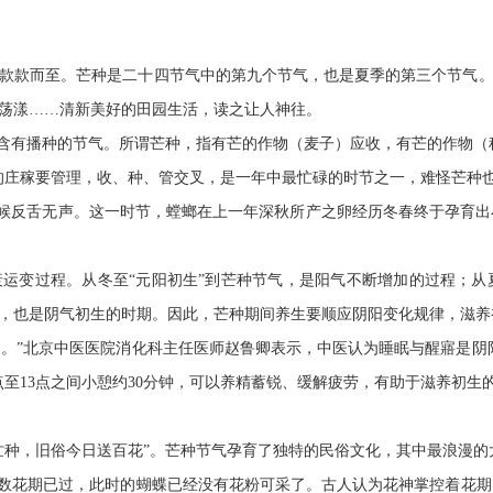
款款而至。芒种是二十四节气中的第九个节气，也是夏季的第三个节气。
荡漾……清新美好的田园生活，读之让人神往。
又含有播种的节气。所谓芒种，指有芒的作物（麦子）应收，有芒的作物（
的庄稼要管理，收、种、管交叉，是一年中最忙碌的时节之一，难怪芒种也
候反舌无声。这一时节，螳螂在上一年深秋所产之卵经历冬春终于孕育出
衰运变过程。从冬至
“元阳初生”到芒种节气，是阳气不断增加的过程；从
，也是阴气初生的时期。因此，芒种期间养生要顺应阴阳变化规律，滋养
’。”北京中医医院消化科主任医师赵鲁卿表示，中医认为睡眠与醒寤是阴
点至
13
点之间小憩约
30
分钟，可以养精蓄锐、缓解疲劳，有助于滋养初生
忙种，旧俗今日送百花”。芒种节气孕育了独特的民俗文化，其中最浪漫的
多数花期已过，此时的蝴蝶已经没有花粉可采了。古人认为花神掌控着花