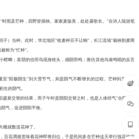
“时雨及芒种，四野皆插秧。家家麦饭美，处处菱歌长。”在诗人陆游笔
稻子）当种。此时，华北地区“收麦种豆不让晌”，长江流域“栽秧割麦两
被称为“忙种”。
小螳螂；喜阴的伯劳鸟现身枝头，感阴而鸣；善仿其他鸟雀鸣唱的反舌
夏至“阳极阴生”到大雪节气，则是阴气不断增长的过程。芒种到夏至期
初生的阴气。
阳盛衰交替的结果，而子午时是阴阳交替之时，也是人体经气“合阴”“合
的阴气，促进阴阳平衡。
大概就数送花神了。
期，百花凋谢意味着花神即将归位，于是民间多在芒种这天举行饯花神仪