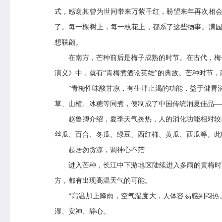
式，感谢其曾为世间带来万紫千红，盼望来年再次相会
了。每一棵树上，每一枝花上，都系了这些物事。满园
想联翩。
在南方，芒种前后是梅子成熟的时节。在古代，梅
演义》中，就有“青梅煮酒论英雄”的典故。芒种时节
“青梅性味酸甘凉，有生津止渴的功能，益于健胃
草、山楂、冰糖等同煮，便制成了中国传统消夏佳品—
赵鲁卿介绍，夏季天气炎热，人的消化功能相对较
丝瓜、百合、冬瓜、绿豆、西红柿、黄瓜、西瓜等。此
起居勿贪凉，调神心不茫
进入芒种，长江中下游地区陆续进入多雨的黄梅时
方，都有出现高温天气的可能。
“高温加上降雨，空气湿度大，人体容易感到闷热
专业服务
科研培训
湿、安神、静心。