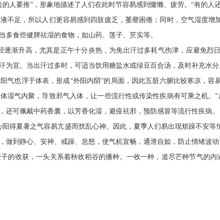
疾病预防
拉的人要推”，形象地描述了人们在此时节容易感到慵懒、疲劳。“有的人
健康生活方式
液不足，所以人们更容易感到四肢疲乏，萎靡困倦；同时，空气湿度增加
健康科普材料
当多食些健脾祛湿的食物，如山药、莲子、芡实等。
经逐渐升高，尤其是正午十分炎热，为免出汗过多耗气伤津，应避免烈日
汗为宜。当出汗过多时，可适当饮用糖盐水或绿豆百合汤，及时补充水分
的阳气也浮于体表，形成
“外阳内阴”的局面，因此五脏六腑比较寒凉，容
体湿气内聚，导致邪气入体，让一些流行性或传染性疾病有可乘之机。”
，还可佩戴中药香囊，以芳香化湿，避疫祛邪，预防感冒等流行性疾病。
心阳得夏暑之气容易亢盛而扰乱心神。因此，夏季人们易出现烦躁不安等
，做到静心、安神、戒躁、息怒，使气机宣畅，通泄自如，防止情绪波动
麦子的收获，一头关系着秋收稻谷的播种。一收一种，道尽芒种节气的内