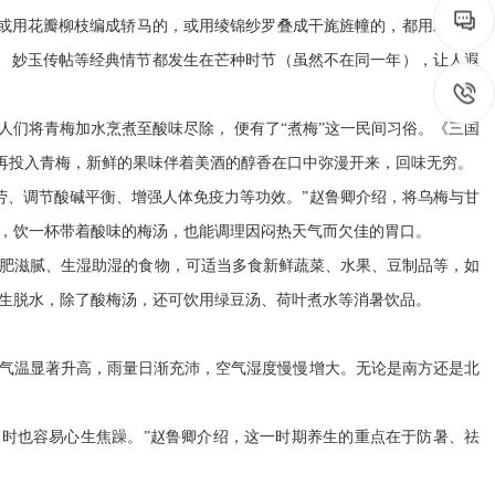
或用花瓣柳枝编成轿马的，或用绫锦纱罗叠成干旄旌幢的，都用彩线系
、妙玉传帖等经典情节都发生在芒种时节（虽然不在同一年），让人遐
人们将青梅加水烹煮至酸味尽除，
便有了
“煮梅”这一民间习俗。《三国
后再投入青梅，新鲜的果味伴着美酒的醇香在口中弥漫开来，回味无穷。
劳、调节酸碱平衡、增强人体免疫力等功效。”赵鲁卿介绍，将乌梅与甘
，饮一杯带着酸味的梅汤，也能调理因闷热天气而欠佳的胃口。
肥滋腻、生湿助湿的食物，可适当多食新鲜蔬菜、水果、豆制品等，如
生脱水，除了酸梅汤，还可饮用绿豆汤、荷叶煮水等消暑饮品。
区气温显著升高，雨量日渐充沛，空气湿度慢慢增大。无论是南方还是北
时也容易心生焦躁。”赵鲁卿介绍，这一时期养生的重点在于防暑、祛
在线互动
政务