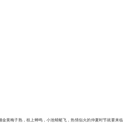
穗金黄梅子熟，枝上蝉鸣，小池蜻蜓飞，热情似火的仲夏时节就要来临