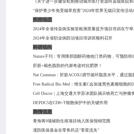
《关于进一步健全机制推动城市医疗资源向县级医院和
“保护青少年免受烟草危害”
2024
年世界无烟日宣传活动
疾控动态
2024
年全省传染病实验室检测质量提升项目培训在宁举
2024
年全省职业病防治项目培训班顺利召开
科研动向
Nature
子刊：常用降胆固醇药物他汀类药物，可预防癌
肝脏
+
褐色脂肪的代谢奇迹对抗肥胖！
Nat Commun
：肝脏
ACOX1
调节循环脂质水平，通过脂
Free Radical Bio Med
：维生素
C
会加速黑色素瘤细胞的
Cell Discov |
上海交通大学苏冰团队揭示铁死亡与肿瘤
DEPDC5
在
CD8+T
细胞保护中的关键作用
舆情信息
青海将
9
项辅助生殖项目纳入医保报销范围
谨防医保基金在零售药店
“零星流失”