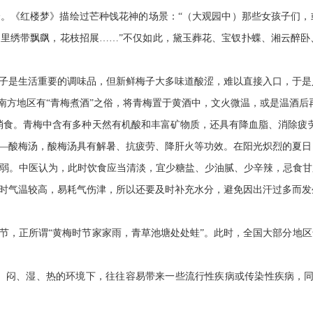
。《红楼梦》描绘过芒种饯花神的场景：“（大观园中）那些女孩子们，
里绣带飘飖，花枝招展……”不仅如此，黛玉葬花、宝钗扑蝶、湘云醉卧
子是生活重要的调味品，但新鲜梅子大多味道酸涩，难以直接入口，于是
，南方地区有“青梅煮酒”之俗，将青梅置于黄酒中，文火微温，或是温酒
消食。青梅中含有多种天然有机酸和丰富矿物质，还具有降血脂、消除疲
—酸梅汤，酸梅汤具有解暑、抗疲劳、降肝火等功效。在阳光炽烈的夏日
弱。中医认为，此时饮食应当清淡，宜少糖盐、少油腻、少辛辣，忌食甘
时气温较高，易耗气伤津，所以还要及时补充水分，避免因出汗过多而发
节，正所谓
“黄梅时节家家雨，青草池塘处处蛙”。此时，全国大部分地
。闷、湿、热的环境下，往往容易带来一些流行性疾病或传染性疾病，同
科普园地
学术期刊