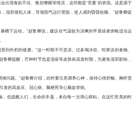
在线咨询
人事信
还会出现食欲不佳、倦怠嗜睡等情况，这些都是‘苦夏’的表现。这是源于
在线投诉
计划总
，湿邪侵犯人体，导致阳气运行受阻，使人感到昏昏欲睡。”赵鲁卿提
融媒体
财政预
网上公
暴晒下运动。”赵鲁卿说，建议在气温较为凉爽的早晨或者傍晚适当运
信息公
。
易受到外邪的侵袭。“这一时期不可贪凉。过多喝冷饮、吃寒凉的食物、
赵鲁卿提醒，芒种时节也是湿疹等皮肤病高发时期，为避免湿邪影响，
情绪问题。”赵鲁卿介绍，此时要注意调养心神，保持心情舒畅、胸怀宽
引发的高血压、冠心病、脑梗死等心脑血管病。
涵，也提醒人们，生命的丰盈，来自每一次用心耕耘。在这忙而美的时