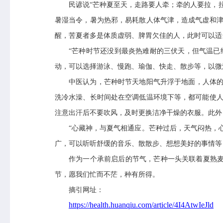
政策法规
科研工作
民谚说
“芒种夏至天，走路要人牵；牵的人要拉，
业务指导
培训交流
暑湿当令，暑为热邪，易耗散人体气津，造成气虚和津
基本公共卫生服务
醒，苦夏者多是体质虚弱、脾胃欠佳的人，此时可以适
“芒种时节还没到最炎热难耐的三伏天，但气温已
动，可以选择游泳、慢跑、瑜伽、快走、散步等，以微
中医认为，芒种时节天地阳气升浮于地面，人体
洗冷水澡、长时间处在空调低温环境下等，都可能使人
注意出汗后不要吹风，及时更换洁净干燥的衣服。此外
“心藏神，与夏气相通应。芒种过后，天气闷热，
广，可以听听舒缓的音乐、散散步、想想美好的事情等
作为一个承前启后的节气，芒种一头关联着夏熟
节，愿我们忙而不茫，种有所得。
摘引网址：
https://health.huanqiu.com/article/4I4AtwIeJld