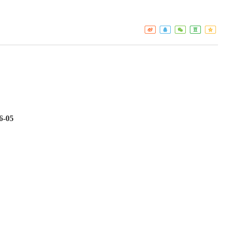
工作重点
疾控
热点关注
门诊服
预警信息
检验服
免疫接
艾滋病
6
-
05
构名录