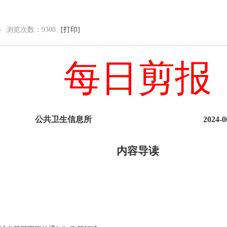
心
浏览次数：
9308
[打印]
党群建设
新闻动态
每日剪报
党建工作
中心动态
理论学习
市州动态
工会信息
海外来风
共青团活动
通知公告
公共卫生信息所
2024-0
廉洁阵地
视频新闻
图片集锦
内容导读