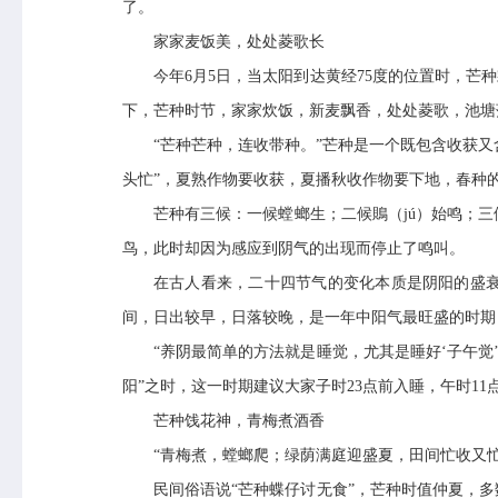
了。
家家麦饭美，处处菱歌长
今年
6
月
5
日，当太阳到达黄经
75
度的位置时，芒种
下，芒种时节，家家炊饭，新麦飘香，处处菱歌，池塘
“芒种芒种，连收带种。”芒种是一个既包含收获
头忙”，夏熟作物要收获，夏播秋收作物要下地，春种
芒种有三候：一候螳螂生；二候鵙（
jú
）始鸣；三
鸟，此时却因为感应到阴气的出现而停止了鸣叫。
在古人看来，二十四节气的变化本质是阴阳的盛
间，日出较早，日落较晚，是一年中阳气最旺盛的时期
“养阴最简单的方法就是睡觉，尤其是睡好‘子午觉
阳”之时，这一时期建议大家子时
23
点前入睡，午时
11
芒种饯花神，青梅煮酒香
“青梅煮，螳螂爬；绿荫满庭迎盛夏，田间忙收又
民间俗语说
“芒种蝶仔讨无食”，芒种时值仲夏，