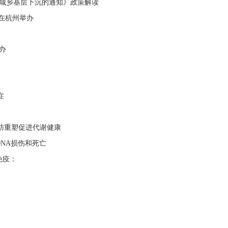
城乡基层下沉的通知》政策解读
在杭州举办
办
症
肪重塑促进代谢健康
DNA
损伤和死亡
免疫：