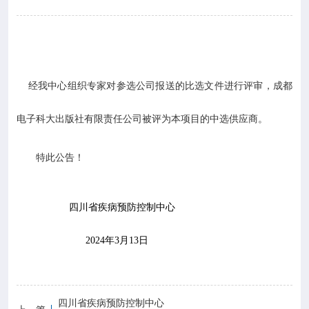

专业服务

科研培训
经我中心组织专家对参选公司报送的比选文件进行评审，成都

科普园地
电子科大出版社有限责任公司被评为本项目的中选供应商。
学术期刊
特此公告！

在线互动
四川省疾病预防控制中心

政务公开
2024
年
3
月
13
日
四川省疾病预防控制中心