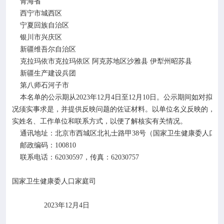
青海省
西宁市城西区
宁夏回族自治区
银川市兴庆区
新疆维吾尔自治区
克拉玛依市克拉玛依区
阿克苏地区沙雅县
伊犁州昭苏县
新疆生产建设兵团
第八师石河子市
本名单的公示期从
2023
年
12
月
4
日至
12
月
10
日。公示期间如对拟表
况须实事求是，并提供反映问题的佐证材料。以单位名义反映的，应
实姓名、工作单位和联系方式，以便了解核实有关情况。
通讯地址：北京市西城区北礼士路甲
38
号（国家卫生健康委人口家
邮政编码：
100810
联系电话：
62030597
，传真：
62030757
国家卫生健康委人口家庭司
2023
12
4
年
月
日