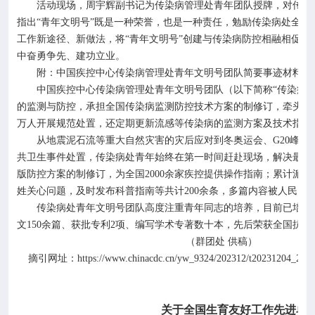
活动现场，周宇辉副书记为传染病管理处青年团队授牌，对传染
指出“青年文明号”既是一种荣誉，也是一种责任，勉励传染病处全
工作新途径、新做法，将“青年文明号”创建与传染病防控相融相促
中奋勇争先、建功立业。
附：中国疾控中心传染病管理处青年文明号团队简要事迹材料
中国疾控中心传染病管理处青年文明号团队（以下简称
“传染病
的监测与防控，承担全国传染病监测防控技术方案的制修订，牵头制
万人开展规范处置，还定期更新流感等传染病的监测方案及技术指南
从地震泥石流等重大自然灾害的灾后应对到冬奥运会、
G20
峰会
共卫生事件处置，传染病处青年始终在第一时间赶赴现场，解决最棘
版防控方案的制修订，为全国
2000
余家疾控提供操作指南；累计派出
姓关心问题，及时发布科普指南等共计
200
余条，多篇内容被人民日
传染病处青年文明号团队高度注重青年同志的培养，目前已培养
文
150
余篇、获批专利
2
项、编写学术专著数十本，先后荣获全国抗击
（群团处
供稿）
https://www.chinacdc.cn/yw_9324/202312/t20231204_2711
摘引网址：
关于全国生育友好工作先进单