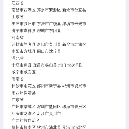
江西省
南昌市西湖区
萍乡市安源区
新余市分宜县
山东省
枣庄市滕州市
东营市广饶县
潍坊市寿光市
济宁市嘉祥县
聊城市东阿县
河南省
开封市兰考县
洛阳市栾川县
新乡市红旗区
南阳市方城县
周口市沈丘县
湖北省
十堰市房县
宜昌市秭归县
荆门市沙洋县
咸宁市咸安区
湖南省
长沙市雨花区
邵阳市新宁县
郴州市资兴市
湘西州保靖县
广东省
广州市增城区
深圳市盐田区
珠海市香洲区
汕头市龙湖区
湛江市吴川市
广西壮族自治区
柳州市柳南区
钦州市浦北县
贵港市港北区