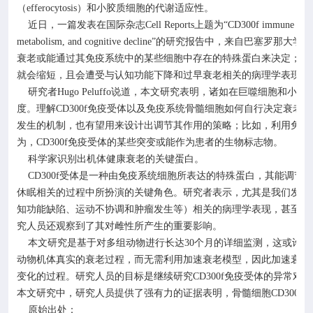
（
efferocytosis
）和小胶质细胞的代谢适应性。
近日，一篇发表在国际杂志
Cell Reports
上题为“
CD300f immune recept
metabolism, and cognitive decline
”的研究报告中，来自巴塞罗那大学
衰老或能通过其免疫系统中的某些细胞中存在的特殊蛋白来决定；当
就会缩短，且会遭受与认知功能下降和过早衰老相关的病理学表现，
研究者
Hugo Peluffo
说道，本文研究表明，诸如在巨噬细胞和小胶
度。理解
CD300f
免疫受体以及免疫系统骨髓细胞如何自行决定衰老相
发生的机制，也有望用来设计出调节其作用的策略；比如，利用免疫
为，
CD300f
免疫受体的某些突变或能作为患者的生物标志物。
科学家识别出机体健康衰老的关键蛋白。
CD300f
受体是一种由免疫系统细胞所表达的特殊蛋白，其能调节
休眠相关的过程中所扮演的关键角色。研究者表示，尤其是我们发现
知功能缺陷、运动不协调和肿瘤发生等）相关的病理学表现，甚至会
究人员还观察到了其对雌性所产生的重要影响。
本文研究是基于对多组动物进行长达
30
个月的详细监测，这或许能
动物机体真实的衰老过程，而无需利用加速衰老模型，因此加速衰老
变化的过程。研究人员的目标是继续研究
CD300f
免疫受体的异常对机
本文研究中，研究人员提供了强有力的证据表明，骨髓细胞
CD300f
免
原始出处：