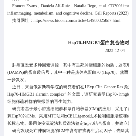
Frances Evans
，
Daniela Alí-Ruiz
，
Natalia Rego, et al. CD300f immune 
inflammaging, metabolism, and cognitive decline, Cell Reports (2023). D
https://news.bioon.com/article/4a49803250d7.html
摘引网址：
Hsp70-HMGB1
蛋白复合物对肿
2023-12-04
生
肿瘤复发受多种因素调控，其中有垂死肿瘤细胞的物质，这表明，
(DAMPs)
的蛋白质信号，其中一种是热休克蛋白
70 (Hsp70)
。然而，
一步复发。
近日，来自俄罗斯科学院的研究者们在
J Exp Clin Cancer Res.
杂志
Hsp70-HMGB1 alarmin complex
” 的文章，该研究表明
Hsp70- hmgb1
复
细胞稀疏种群的警报器的再生能力。
研究者基于最小肿瘤细胞群和条件培养基
(CM)
的应用，采用了两
耗
Hsp70
的
CMs
。采用
MTT
法和
xCELLigence
技术检测细胞增殖和细胞
长标志物。采用免疫沉淀法和质谱法鉴定
hsp70
结合蛋白，并建立蛋
研究发现死亡肿瘤细胞的
CM
中含有肿瘤再生启动因子，去除其中