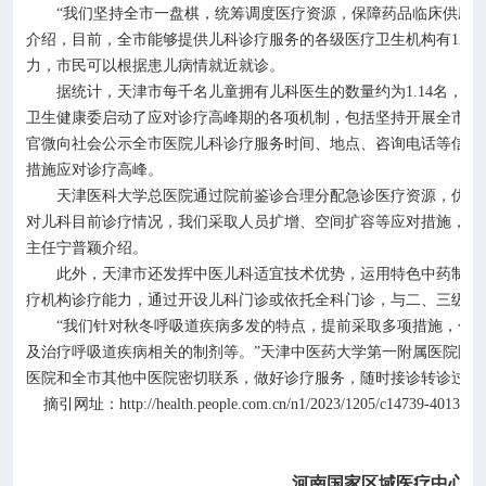
“我们坚持全市一盘棋，统筹调度医疗资源，保障药品临床供应
介绍，目前，全市能够提供儿科诊疗服务的各级医疗卫生机构有
128
力，市民可以根据患儿病情就近就诊。
据统计，天津市每千名儿童拥有儿科医生的数量约为
1.14
名，再
卫生健康委启动了应对诊疗高峰期的各项机制，包括坚持开展全市儿
官微向社会公示全市医院儿科诊疗服务时间、地点、咨询电话等信息
措施应对诊疗高峰。
天津医科大学总医院通过院前鉴诊合理分配急诊医疗资源，优先诊
对儿科目前诊疗情况，我们采取人员扩增、空间扩容等应对措施，开
主任宁普颖介绍。
此外，天津市还发挥中医儿科适宜技术优势，运用特色中药制剂以
疗机构诊疗能力，通过开设儿科门诊或依托全科门诊，与二、三级医
“我们针对秋冬呼吸道疾病多发的特点，提前采取多项措施，包
及治疗呼吸道疾病相关的制剂等。”天津中医药大学第一附属医院院
医院和全市其他中医院密切联系，做好诊疗服务，随时接诊转诊过来
http://health.people.com.cn/n1/2023/1205/c14739-4013190
摘引网址：
河南国家区域医疗中心项