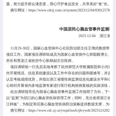
题，努力提升群众满意度，用心守护食品安全，共享美好“食”光。
https://www.cdctj.com.cn/system/2023/12/04/030125785.sh
摘引网址：
中国居民心脑血管事件监测项
2023-12-04
浙江省疾
11
月
29-30
日，国家心血管病中心社区防治部主任王增武教授带领
项目工作。国家项目调研组成员为国家心血管病中心郑聪毅博士、王
所长和黑龙江省疾控中心靳林副主任医师。
项目调研组一行先后实地考察了杭州师范大学附属医院和小河湖墅
作开展情况、信息系统建设以及工作中存在的问题和困难等，并进行
认定考核成绩优异，并指出浙江省慢性病监测信息化建设水平和心血
心组织开展省内多地监测专家进行医疗机构病例复核的实操演练，值
此次调研指导也为我省心脑血管事件监测工作指明了方向，下一步
以
“监测”为切口的心脑血管疾病管理工作；同时，充分发挥浙江省心
江样板”，为制定和完善心脑血管疾病防治策略提供数据支撑，为健
https://www.cdc.zj.cn/ywpd/mxfcrjb/ywdt/202312/t202312
摘引网址：