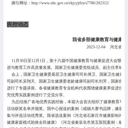
http://www.nhc.gov.cn/rkjcyjtfzs/s7786/202312/
摘引网址：
疾控动态
我省多部健康教育与健康促
2023-12-04
河北省疾
11
月
30
日至
12
月
1
日，第十六届中国健康教育与健康促进大会暨专
进与教育工作高质量发展。国家卫生健康委党组成员、副主任李斌出
会上，国家卫生健康委基层卫生健康司司长傅卫、国家卫生健康委
司副司长吴翔天、国家卫生健康委老龄健康司副司长刘芳，国家疾控
进行了专题讲座。各省健康教育专业机构代表围绕健康素养促进优秀
究优秀实践案例进行了交流分享。
为总结推广各地优秀实践经验，本届大会首次组织了健康教育与健
活动获奖名单并颁奖。我中心报送的案例《戒烟大赛书品牌，健康河
集与评选活动优秀奖。我省选送案例《河北省石家庄市健康影响评估
健康家庭模式助推全民健康》《河北省秦皇岛市第五医院案例：敞开