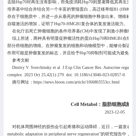
去除
Hsp70
对再生没有影响，而免疫消耗
Hsp70
则显著降低其再生活性
培养基中结合并结合另一个丰富的警报蛋白，高迁移率组
B1 (HMGB1
存在于细胞质中，并进一步从垂死的肿瘤细胞中释放出来。增殖标志
自噬激活的增加，证明了
Hsp70-HMGB1
复合体的复发激活能力。
在化疗后死亡肿瘤细胞的条件培养基
(CM)
中发现了刺激小肿瘤细
综上所述，两种具有明显促肿瘤活性的蛋白
Hsp70
和
HMGB1
在细胞
部分癌细胞的增殖。在肿瘤复发的细胞和动物模型中，能够分裂该复
作用可能是肿瘤复发的标志，并且给予
Hsp70
抑制剂可能成为避免肿
参考文献
Dmitry V. Sverchinsky et al. J Exp Clin Cancer Res. Autocrine regula
complex. 2023 Oct 25;42(1):279. doi: 10.1186/s13046-023-02857-0.
https://news.bioon.com/article/1f66803553cc.html
摘引网址：
Cell Metabol
：脂肪细胞或能
2023-12-05
生
对机体周围神经的损伤会引起疼痛和运动障碍，近日，一篇发表在
metabolic adaptation in peripheral nerve regeneration
”的研究报告中，