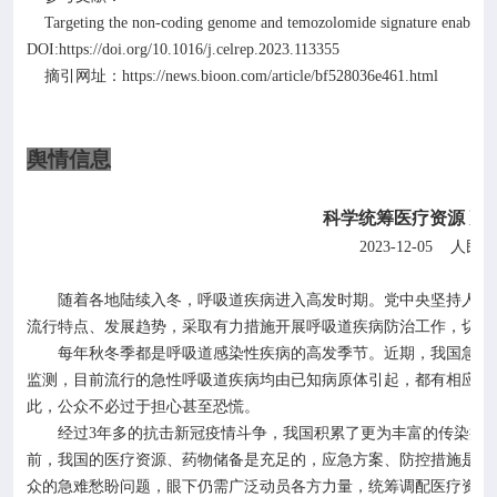
Targeting the non-coding genome and temozolomide signature enables 
DOI:https://doi.org/10.1016/j.celrep.2023.113355
https://news.bioon.com/article/bf528036e461.html
摘引网址：
舆情信息
科学统筹医疗资源
更
2023-12-05
人民网
随着各地陆续入冬，呼吸道疾病进入高发时期。党中央坚持人民至
流行特点、发展趋势，采取有力措施开展呼吸道疾病防治工作，切实
每年秋冬季都是呼吸道感染性疾病的高发季节。近期，我国急性呼
监测，目前流行的急性呼吸道疾病均由已知病原体引起，都有相应的
此，公众不必过于担心甚至恐慌。
经过
3
年多的抗击新冠疫情斗争，我国积累了更为丰富的传染病
前，我国的医疗资源、药物储备是充足的，应急方案、防控措施是得
众的急难愁盼问题，眼下仍需广泛动员各方力量，统筹调配医疗资源