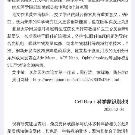
物在眼表给药方式中的优越性、纳米材料广谱抗菌特性以及纳米医学
纳米医学眼部细菌感染检测和治疗总览图
论文作者黄锦海指出，交叉学科的融合探索具有重要意义，纳米医
究，既为未来的科学研究注入更多创新能量，也在医学实践上为患者
复旦大学附属眼耳鼻喉科医院院长周行涛教授和医工交叉创新研究
新团队，长期深耕于眼科前沿领域，坚持
“以眼科临床问题为导向”
合光机电、眼球生物测量成像、纳米生物材料等领域前沿技术，自主
准、创新开发高效跨屏障递药系统、建立基于微量泪液的无创分子检
系列成果发表在
Adv Mater
、
ACS Nano
、
Ophthalmology
等国际权威专
SCI
学术论文
80
余篇。
黄小敏、李萝园为本论文第一作者，周行涛、黄锦海、陶伟为本论
https://news.bioon.com/article/d7e7803542e6.html
摘引网址：
Cell Rep
：科学家识别出机
2023-12-04
生
现有研究证据表明，免疫受体或能参与机体多种年龄相关的过程，
脂质感知免疫受体，其也是一种特殊的受体，因为其整合了激活和抑