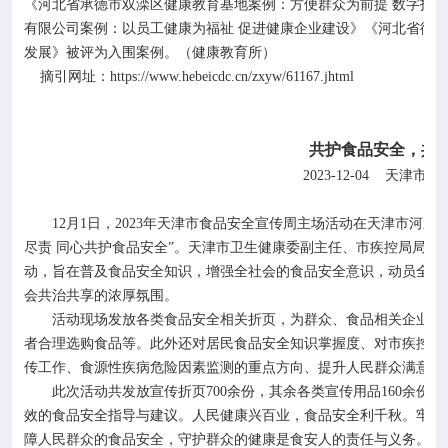
《河北省承德市双滦区健康教育基地案例：方便群众为前提 数字技术
有限公司案例：以员工健康为福祉 促进健康企业建设》《河北省衡水
发展》被评为入围案例。（健康教育所）
https://www.hebeicdc.cn/zxyw/61167.jhtml
摘引网址：
共护食品安全，共
2023-12-04
天津市疾
12
月
1
日，
2023
年天津市食品安全宣传周主场活动在天津市河东区
尽责 同心共护食品安全”。天津市卫生健康委副主任、市疾控局局
动，旨在普及食品安全知识，增强全社会的食品安全意识，动员全社
会共治共享的浓厚氛围。
活动现场发放各类食品安全相关折页，为群众、食品相关企业解答
者合理选购食品等。此外还对居民食品安全知识掌握度、对市疾控中
传工作、食源性疾病危险因素监测的重点方向、提升人民群众满意度
此次活动共发放宣传折页
700
余份，其余各类宣传用品
160
余份，
效的食品安全指导与建议。人民健康兴百业，食品安全利千秋。牢牢
障人民群众的食品安全，守护群众的健康是食安人的责任与义务。今