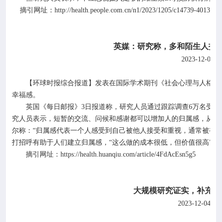
http://health.people.com.cn/n1/2023/1205/c14739-4013198
摘引网址：
英媒：研究称，多和陌生人打
2023-12-05
【环球时报综合报道】发表在国际学术期刊《社会心理与人格科
幸福感。
英国《每日邮报》
3
日报道称，研究人员通过跟踪调查
6
万名受访
究人员表示，短暂的交流、问候和感谢都可以增加人的归属感，从而
尔称：“归属感代表一个人感受到自己被他人接受和重视，通常被视为
打招呼有助于人们建立归属感，“这么做的成本很低，但价值很高”。
https://health.huanqiu.com/article/4FdAcEsn5g5
摘引网址：
大规模研究证实，补充叶
2023-12-04