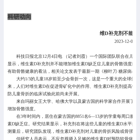
科研动向
维
D
补充剂不能预
2023-12-05
科技日报北京
12
月
4
日电 （记者刘霞）一个国际团队联合在儿童
显示，维生素
D
补充剂并不能增加维生素
D
缺乏症儿童的骨骼强度或
有助骨骼健康的看法，相关论文发表于最新一期《柳叶刀·糖尿病与
大约
1/3
的儿童
18
岁前至少会骨折一次，这是一个重大的全球健康
来，人们对维生素
D
在促进骨矿化中的作用、维生素
D
补充剂提高骨
防儿童骨折的临床试验此前尚未开展。
来自玛丽女王大学、哈佛大学以及蒙古国的科学家合作开展了一
增加骨骼强度。
在
3
年时间内，居住在蒙古国的
8851
名
6
—
13
岁的学童每周口服一
素
D
缺乏症。研究结果显示，补充剂在将这些儿童的维生素
D
水平提
测量后，研究团队发现，维生素
D
补充剂对儿童的骨折风险或骨强度
但研究人员表示，不应忽视摄入足够的维生素
D
对预防软骨病的