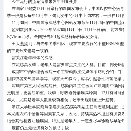
今年流行的流感病毒未发生明显变异
在国家卫健委
12
月
2
日举行的新闻发布会上，中国疾控中心病毒病
季一般是从每年
10
月中下旬到次年的
3
月中上旬左右，一般在
1
月份左
11
月
30
日，中国国家流感中心网站发布截至
11
月
26
日的中国流感流
监测数据显示，
2023
年第
47
周
(11
月
20
日
-11
月
26
日
)
南、北方省份流
B(Victoria)
系。全国报告
401
起流感样病例暴发疫情。
王大燕提到，与去年冬季相比，现在主要流行的甲型
H3N2
亚型流
的主要分支也是一致的。
需关注老年群体的流感
在流感高发季，老年人是需要重点关注的人群。目前，部分医院已
成都市中西医结合医院一名主管药师接受媒体采访时介绍，
“目前
阻肺或者支气管哮喘等。现在天气骤冷，容易引起急性细菌感染，从
深圳市第三人民医院院长、感染内科主任医师卢洪洲向中新网表示
更明显，更容易加重。秋季，呼吸道传染病高峰期，
12
月有可能会出
年人、尤其是老年人数量较前相仿，还未出现明显上升趋势。
浙江大学医学院附属邵逸夫医院感染科副主任周志慧则提醒，流感
本采集方式不恰当等因素有关系，因此，持续高热不退且有肺炎表现
结合其他检查明确病因。特别是老年人，一定要尽早诊断尽早治疗。
疫苗仍是最经济有效的预防手段