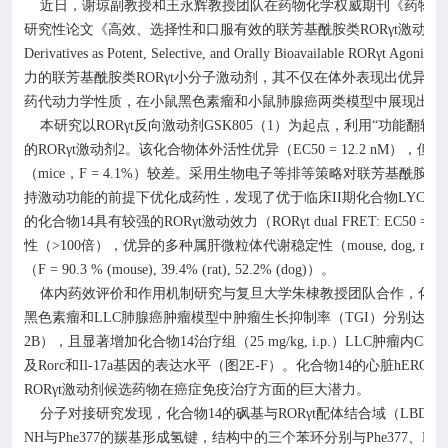
近日，谢琼副教授和王永辉教授团队在药物化学权威期刊《药物化
研究性论文《高效、选择性和口服有效的联芳基酰胺类
ROR
γ
t
激动剂
Derivatives as Potent, Selective, and Orally Bioavailable ROR
γ
t Agonists
力的联芳基酰胺类
ROR
γ
t
小分子激动剂，其不仅在体外表现出优异的
药代动力学性质，在小鼠黑色素瘤和小鼠肺腺癌两类模型中展现出良
本研究以
ROR
γ
t
反向激动剂
GSK805
（
1
）为起点，利用“功能翻转
的
ROR
γ
t
激动剂
2
。该化合物体外活性优异（
EC50 = 12.2 nM
），但肝
（
mice
，
F = 4.1%
）较差。采用生物电子等排等策略对联芳基酰胺类
持激动功能的前提下优化成药性，发现了优于临床
II
期化合物
LYC-55
的化合物
14
具有较强的
ROR
γ
t
激动效力（
ROR
γ
t dual FRET: EC50 = 1
性（
>100
倍），优异的多种属肝微粒体代谢稳定性（
mouse, dog, rat 
（
F = 90.3 % (mouse), 39.4% (rat), 52.2% (dog)
）。
体内药效评价和作用机制研究与复旦大学朱棣教授团队合作，化合
黑色素瘤和
LLC
肺腺癌肿瘤模型中肿瘤生长抑制率（
TGI
）分别达到
7
2B
），且显著增加化合物
14
治疗组（
25 mg/kg, i.p.
）
LLC
肿瘤内
CD3+
及
Rorc
和
Il-17a
基因的表达水平（图
2E-F
）。化合物
14
的心脏
hERG
毒
ROR
γ
t
激动剂候选药物在癌症免疫治疗方面的巨大潜力。
分子对接研究发现，化合物
14
的砜基与
ROR
γ
t
配体结合域（
LBD
）
NH
与
Phe377
的羰基形成氢键，结构中的三个苯环分别与
Phe377
、
Phe