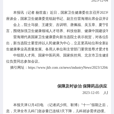
2023-12-04
2023
本报讯（记者
杨世嘉）近日，国家卫生健康委在京召开
年新
座谈会，国家卫生健康委党组副书记、副主任雷海潮出席会议并讲话
会上，院士马骏、王建安、吉训明、唐佩福、吴玉章、夏宁邵、
言，围绕加强卫生健康领域人才培养、科技创新、健康中国建设等提
雷海潮代表国家卫生健康委向新当选院士表示祝贺，对各位院士
出，新当选院士要坚持以人民健康为中心，立足更高站位和全新起点
生健康事业高质量发展。各用人单位和主管部门要营造尊才爱才氛围
中组部人才局、国家中医药局、国家疾控局、北京市卫生健康委
位负责同志参加会议。
https://www.jkb.com.cn/news/industryNews/2023/1204/491
摘引网址：
保障及时诊治
保障药品供应
天
2023-12-05
人民网
本报天津
12
月
4
日电
（记者武少民、靳博）“十一”假期之后，
息，天津全市儿科门急诊量已连续
3
天下降，儿科就诊需求趋缓。