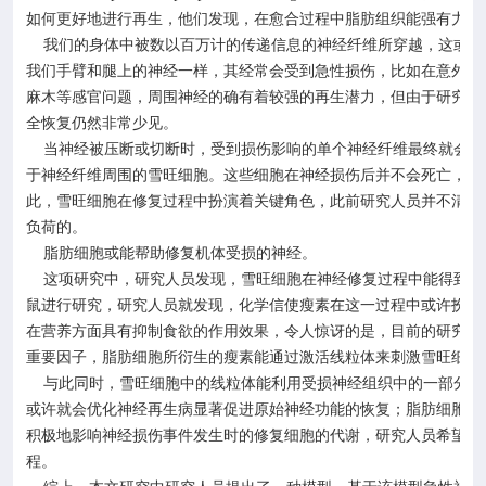
如何更好地进行再生，他们发现，在愈合过程中脂肪组织能强有力地
我们的身体中被数以百万计的传递信息的神经纤维所穿越，这或许
我们手臂和腿上的神经一样，其经常会受到急性损伤，比如在意外事
麻木等感官问题，周围神经的确有着较强的再生潜力，但由于研究人
全恢复仍然非常少见。
当神经被压断或切断时，受到损伤影响的单个神经纤维最终就会发
于神经纤维周围的雪旺细胞。这些细胞在神经损伤后并不会死亡，而
此，雪旺细胞在修复过程中扮演着关键角色，此前研究人员并不清楚
负荷的。
脂肪细胞或能帮助修复机体受损的神经。
这项研究中，研究人员发现，雪旺细胞在神经修复过程中能得到来
鼠进行研究，研究人员就发现，化学信使瘦素在这一过程中或许扮演
在营养方面具有抑制食欲的作用效果，令人惊讶的是，目前的研究计
重要因子，脂肪细胞所衍生的瘦素能通过激活线粒体来刺激雪旺细胞
与此同时，雪旺细胞中的线粒体能利用受损神经组织中的一部分来
或许就会优化神经再生病显著促进原始神经功能的恢复；脂肪细胞和
积极地影响神经损伤事件发生时的修复细胞的代谢，研究人员希望这
程。