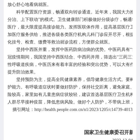
放心舒心地看病就医。
科学配置医疗资源，畅通双向转诊通道。近年来，我国大力推进
分治、上下联动”的模式。卫生健康部门积极做好分级诊疗，畅通转
医疗，最大限度提高接诊能力。发挥医联体作用，提高基层医疗卫生
加医疗服务供给，推进各级各类医疗机构儿科门诊应开尽开，根据患
化挂号、检查、缴费等救治就诊流程，方便群众就医。
坚持中西医并重，发挥中医药防病治病的优势。中医药具有
“简
冠疫情期间，我国坚持中西医结合、中西药并用，筛选出“三药三方
性呼吸道疾病，中医历来有着丰富的经验和突出优势，可以大有作为
提升防治效果。
坚持预防为主，提高全民健康素养，倡导健康生活方式。要树立
护能力。有呼吸道症状时要做好防护，保持社交距离，避免家庭、单
险较高，家里如有儿童患病症状较轻，建议首选基层医疗卫生机构。
人群尽早接种疫苗，降低患病风险。做好个人防护，不带病上班，不
http://health.people.com.cn/n1/2023/1205/c14739-4013190
摘引网址：
国家卫生健康委召开新当