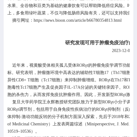
水果、全谷物和豆类为基础的健康饮食可以帮助降低癌症风险。叶酸
上，多食用绿叶蔬菜，不仅与降低肠癌风险有关，还可以支持我们的
https://news.bioon.com/article/b66780354813.html
摘引网址：
研究发现可用于肿瘤免疫治疗的
2023-12-04
近年来，视黄酸受体相关孤儿受体
ROR
γ
t
的肿瘤免疫学调节功能受
标。研究表明，肿瘤微环境中高表达的辅助性
T
细胞
17
（
Th17
细胞）
异性
CD8+ T
细胞（
Tc17
细胞）来抑制肿瘤增殖。
ROR
γ
t
在
Th17
和
Tc17
胞毒性
Tc17
细胞产生及促炎因子
IL-17A
分泌的关键转录因子。
ROR
γ
t
胞的杀伤力，从而发挥免疫抗肿瘤作用。因此，开发新型
ROR
γ
t
激动
复旦大学药学院王永辉教授研究团队致力于新型
ROR
γ
t
小分子调节
ROR
γ
t
调节剂，包括用于自身免疫性疾病治疗的
ROR
γ
t
抑制剂（反向
体抑制
-
激动功能反转的分子机制方面深入探索，先后于
2018
年和
202
of Medicinal Chemistry
）上发表两篇综述（
Miniperspective, J. Med. Ch
10519–10536
）。