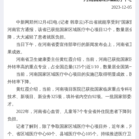
2023-12-05
中新网郑州
12
月
4
日电
(
记者 韩章云
)
不出省就能享受到“国家队
河南官方通报，该省已获批国家区域医疗中心项目
12
个，数量居全国
降，大大减轻了患者就医负担。
当日下午，在河南省委宣传部举行的新闻发布会上，河南省卫生
果成效。
河南省卫生健康委主任黄红霞介绍，当前，河南已获批国家区域
外转率高的重点专业，占全国总量
(125
个
)
近
1/10
，数量居全国第一。
当前，河南国家区域医疗中心项目的实施已取得明显成效，医疗
外转率下降。
黄红霞介绍，当前，河南项目医院已获批国家临床重点专科项目
技术、新项目、新业务
325
项，填补省内空白
92
项。一批国家部委级
才。
2022
年，河南省心血管、儿童等
7
个专业省外住院患者下降到
3%
负担。
记者了解到，除了争取国家区域医疗中心项目外，近年来，河南
个、省区域医疗中心
60
个、县域医疗中心
105
个。持续推进医疗卫生领