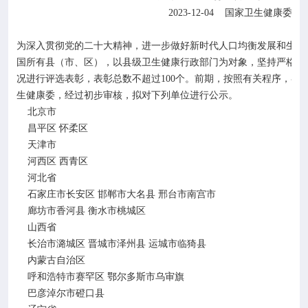
2023-12-04
国家卫生健康委员
为深入贯彻党的二十大精神，进一步做好新时代人口均衡发展和生育
国所有县（市、区），以县级卫生健康行政部门为对象，坚持严格标
100
况进行评选表彰，表彰总数不超过
个。前期，按照有关程序，各
生健康委，经过初步审核，拟对下列单位进行公示。
北京市
昌平区
怀柔区
天津市
河西区
西青区
河北省
石家庄市长安区
邯郸市大名县
邢台市南宫市
廊坊市香河县
衡水市桃城区
山西省
长治市潞城区
晋城市泽州县
运城市临猗县
内蒙古自治区
呼和浩特市赛罕区
鄂尔多斯市乌审旗
巴彦淖尔市磴口县