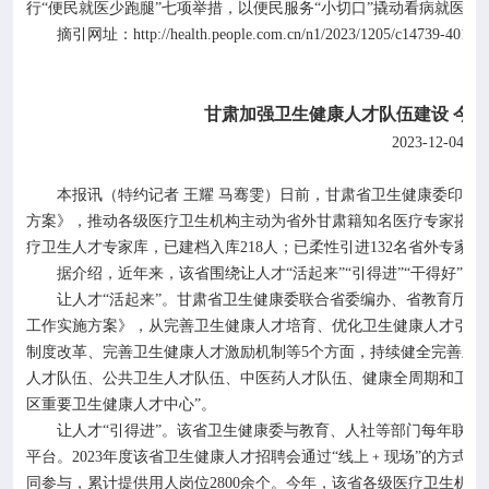
行“便民就医少跑腿”七项举措，以便民服务“小切口”撬动看病就医“大
http://health.people.com.cn/n1/2023/1205/c14739-40132
摘引网址：
甘肃加强卫生健康人才队伍建设
今年
2023-12-04
本报讯（特约记者
王耀
马骞雯）日前，甘肃省卫生健康委印发
方案》，推动各级医疗卫生机构主动为省外甘肃籍知名医疗专家搭建
218
132
疗卫生人才专家库，已建档入库
人；已柔性引进
名省外专家人
据介绍，近年来，该省围绕让人才
“活起来”“引得进”“干得好
让人才
“活起来”。甘肃省卫生健康委联合省委编办、省教育厅
工作实施方案》，从完善卫生健康人才培育、优化卫生健康人才引进
5
制度改革、完善卫生健康人才激励机制等
个方面，持续健全完善卫
人才队伍、公共卫生人才队伍、中医药人才队伍、健康全周期和卫生
区重要卫生健康人才中心”。
让人才
“引得进”。该省卫生健康委与教育、人社等部门每年联
2023
平台。
年度该省卫生健康人才招聘会通过
“线上﹢现场”的方式
2800
同参与，累计提供用人岗位
余个。今年，该省各级医疗卫生机构