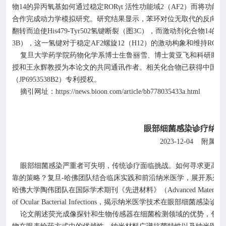
物
14
的异丙氧基如何通过稳定
ROR
γ
t
活性功能域
2
（
AF2
）而将功能翻
合作完成动力学模拟研究。研究结果显示，苯环对位无取代的反向激
翻转而迫使
His479-Tyr502
氢键断裂（图
3C
），而激动剂化合物
14
的异
3B
），这一氢键对于稳定
AF2
螺旋
12
（
H12
）的激动构象和维持
ROR
γ
复旦大学药学院药物化学系博士生鲁丽雪、博士黄亚飞和科研助理
授和王永辉教授为本论文的共同通讯作者。相关化合物已获得中国（
（
JP6953538B2
）专利授权。
https://news.bioon.com/article/bb778035433a.html
摘引网址：
眼部细菌感染诊疗纳米
2023-12-04
附属眼
眼部细菌感染严重者可失明，传统诊疗面临挑战。如何寻求更高效
靠的策略？复旦
-
哈佛团队结合临床实践和前沿纳米医学，展开系列
哈佛大学陶伟团队在国际学术期刊《先进材料》（
Advanced Materials
of Ocular Bacterial Infections
，揭示纳米医学技术在眼部细菌感染诊疗
论文阐述荧光成像探针和生物传感器在细菌检测领域的优势，包括