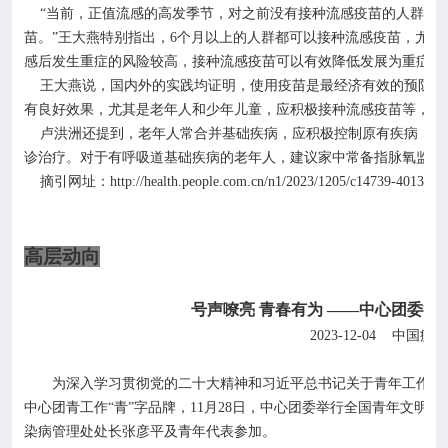
“当前，正值流感的高发季节，对之前没有接种流感疫苗的人群，
苗。”王大燕特别指出，
6
个月以上的人群都可以接种流感疫苗，尤其
感后发生重症的风险较高，接种流感疫苗可以有效降低发展为重症和
王大燕说，国内外的实践均证明，使用疫苗是最经济有效的预防手
有良好效果，尤其是老年人和少年儿童，应积极接种流感疫苗等，保
卢洪洲还提到，老年人常合并基础疾病，应积极控制原有疾病，注
诊治疗。对于有呼吸道基础疾病的老年人，建议家中常备指脉氧监测
http://health.people.com.cn/n1/2023/1205/c14739-4013209
摘引网址：
高层动向
号声嘹亮
青春有为
——中心团委举行
2023-12-04
中国疾病
为深入学习贯彻党的二十大精神和习近平总书记关于青年工作的
中心团青工作“青”字品牌，
11
月
28
日，中心团委举行全国青年文明号
染病管理处处长张彦平及青年代表参加。