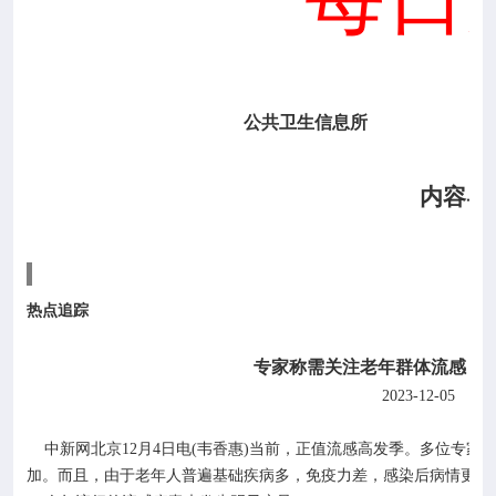

专业服务

科研培训
公共卫生信息所

科普园地
内容导
学术期刊

在线互动
热点追踪

政务公开
专家称需关注老年群体流感：
2023-12-05
中
中新网北京
12
月
4
日电
(
韦香惠
)
当前，正值流感高发季。多位专家
加。而且，由于老年人普遍基础疾病多，免疫力差，感染后病情更容