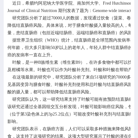
近日，希腊约阿尼纳大学医学院、南加州大学、
Fred Hutchinson
癌
Journal of Clinical Nutrition
期刊发表了题为：
Genome-wide interaction a
研究团队分析了超过
70000
人的数据，发现通过饮食（菠菜、卷心
降低结直肠癌风险。具体来说，对于膳食叶酸摄入量较高的人，每增
量，患结直肠癌（包括近端结肠癌、远端结肠癌和直肠癌）的风险降
据世界卫生组织（
WHO
）统计，结直肠癌是全球范围内发病率排
何年龄，但大多只影响
50
岁以上的老年人，年轻人群中结直肠癌的发
癌的发病率一直在上升。
叶酸，是一种
B
族维生素（维生素
B9
），在许多食物中都可以找到
及柑橘等水果。叶酸也可以作为叶酸补充剂。叶酸和叶酸在帮助产生
在这项最新的研究中，研究团队分析了来自
51
项研究的
70000
多人
见基因变异与膳食叶酸、叶酸补充剂使用和总叶酸与结直肠癌风险之
酸的摄入量，都可以帮助降低结直肠癌风险。
研究团队认为，这一研究结果支持了叶酸可能有效预防结直肠癌这
该研究还通过全基因组交互分析发现，叶酸可能影响癌症风险，包括
（位于第
3
染色体上的
3p25.2
位点）可能改变叶酸补充剂与结直肠癌风
影响。
研究团队表示，在肠癌方面，人们可以采取多种措施来降低风险，
食，这支持了这项研究的结果。这项大型研究展示了叶酸的潜在保护