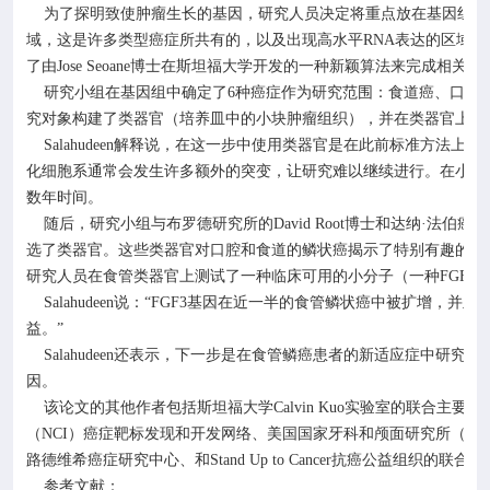
为了探明致使肿瘤生长的基因，研究人员决定将重点放在基因组中
域，这是许多类型癌症所共有的，以及出现高水平
RNA
表达的区域，
了由
Jose Seoane
博士在斯坦福大学开发的一种新颖算法来完成相关工
研究小组在基因组中确定了
6
种癌症作为研究范围：食道癌、口腔
究对象构建了类器官（培养皿中的小块肿瘤组织），并在类器官上测
Salahudeen
解释说，在这一步中使用类器官是在此前标准方法上的
化细胞系通常会发生许多额外的突变，让研究难以继续进行。在小鼠
数年时间。
随后，研究小组与布罗德研究所的
David Root
博士和达纳·法伯癌
选了类器官。这些类器官对口腔和食道的鳞状癌揭示了特别有趣的结
研究人员在食管类器官上测试了一种临床可用的小分子（一种
FGFR
Salahudeen
说：“
FGF3
基因在近一半的食管鳞状癌中被扩增，并且
益。”
Salahudeen
还表示，下一步是在食管鳞癌患者的新适应症中研究这
因。
该论文的其他作者包括斯坦福大学
Calvin Kuo
实验室的联合主要作
（
NCI
）癌症靶标发现和开发网络、美国国家牙科和颅面研究所（
NI
路德维希癌症研究中心、和
Stand Up to Cancer
抗癌公益组织的联合资
参考文献：