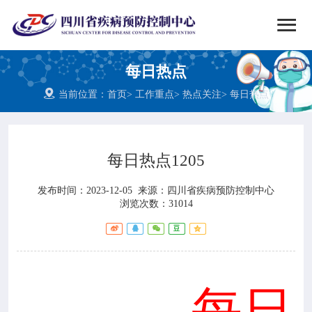


搜索
每日热点
网站首页

当前位置：
首页
>
工作重点
>
热点关注
>
每日热点

中心概况

党群建设
每日热点1205
发布时间：2023-12-05
来源：
四川省疾病预防控制中心

新闻动态
浏览次数：31014

工作重点

疾控服务
每日