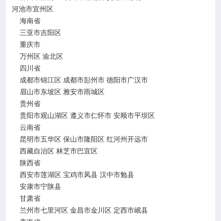
河池市宜州区
海南省
三亚市吉阳区
重庆市
万州区
渝北区
四川省
成都市锦江区
成都市彭州市
德阳市广汉市
眉山市东坡区
雅安市雨城区
贵州省
贵阳市观山湖区
遵义市仁怀市
安顺市平坝区
云南省
昆明市五华区
保山市隆阳区
红河州开远市
西藏自治区
林芝市巴宜区
陕西省
西安市莲湖区
宝鸡市凤县
汉中市勉县
安康市宁陕县
甘肃省
兰州市七里河区
金昌市金川区
定西市岷县