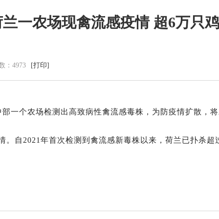
荷兰一农场现禽流感疫情 超6万只
党群建设
新闻动态
数：
4973
[打印]
党建工作
中心动态
理论学习
市州动态
工会信息
海外来风
共青团活动
通知公告
中部一个农场检测出高致病性禽流感毒株，为防疫情扩散，将对
廉洁阵地
视频新闻
图片集锦
。自2021年首次检测到禽流感新毒株以来，荷兰已扑杀超过