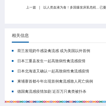
上一篇
以人类血液为食！多国爆发床虱危机，已
相关信息
荷兰发现奶牛感染禽流感 或为美国以外首例
日本三重县发生一起高致病性禽流感疫情
日本北海道又确认一起高致病性禽流感疫情
柬埔寨首都今年出现首例禽流感致人死亡病例
专业服务
科研培训
德国禽流感疫情加剧 近百万只禽类被扑杀
政策法规
科研工作
业务指导
培训交流