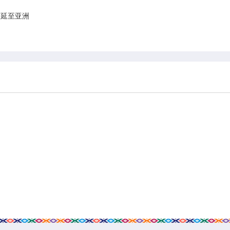
蔓延至亚洲
科普园地
学术期刊
疾病预防
健康生活方式