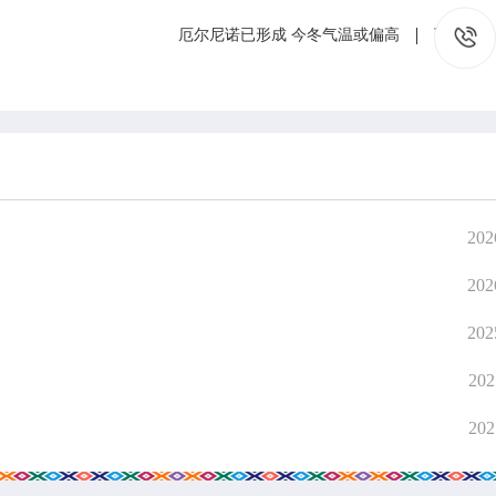
厄尔尼诺已形成 今冬气温或偏高
下一篇
202
202
202
202
在线互动
政务
202
在线咨询
人事信
在线投诉
计划总