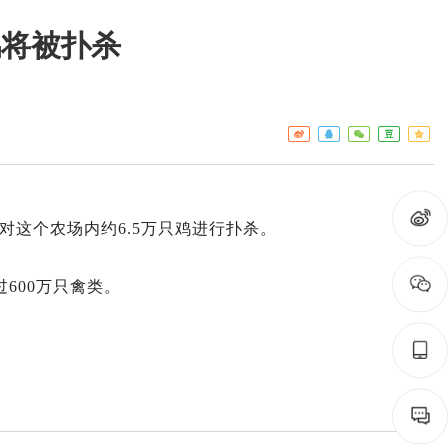
鸡将被扑杀
工作重点
疾控
热点关注
门诊服
预警信息
检验服
免疫接
艾滋病
这个农场内约6.5万只鸡进行扑杀。
构名录
600万只禽类。