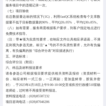
服务项目中的违规记录一次。
（七）项目验收
在总数据量达标的情况下(1G)，利用fastQC系统检查每个文库数
据量不低于目标数据量的90%，平均Q20≥95% ，平均Q30≥85%。
（八）如有需要，服务商需根据客户要求，到客户指定地点进行
免费技术指导。
（注：带★项为实质性要求，在响应文件出具相应承诺函，不满
足则视为参选无效。标注“▲”号的不作实质性要求，允许有负偏
离，有负偏离的按 “综合评分表”对应描述执行）
五、评选标准：
综合评分法（附后）
六、样品及材料报送要求
请各参选公司根据项目要求提供相关资料及报价（资质材料一
份，响应材料一式三份，一正两副；需加盖鲜章，胶装并密
封），于2023年4月18日上午9:00-10:00交至省疾控行政楼510室杨
老师处，过时将不再接受资料报送。
资料报送电话：(028)85587232
项目咨询电话：(028)87046206