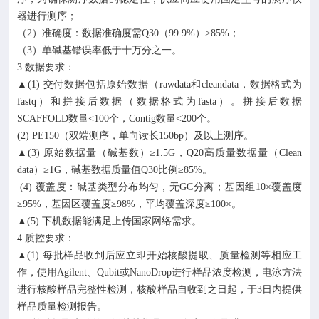
器进行测序；
（2）准确度：数据准确度需Q30（99.9%）>85%；
（3）单碱基错误率低于十万分之一。
3.数据要求：
▲(1) 交付数据包括原始数据（rawdata和cleandata，数据格式为
fastq）和拼接后数据（数据格式为fasta）。拼接后数据
SCAFFOLD数量<100个，Contig数量<200个。
(2) PE150（双端测序，单向读长150bp）及以上测序。
▲(3) 原始数据量（碱基数）≥1.5G，Q20高质量数据量（Clean
data）≥1G，碱基数据质量值Q30比例≥85%。
(4) 覆盖度：碱基类型分布均匀，无GC分离；基因组10×覆盖度
≥95%，基因区覆盖度≥98%，平均覆盖深度≥100×。
▲(5) 下机数据能满足上传国家网络需求。
4.质控要求：
▲(1) 每批样品收到后应立即开始核酸提取、质量检测等相应工
作，使用Agilent、Qubit或NanoDrop进行样品浓度检测，电泳方法
进行核酸样品完整性检测，核酸样品自收到之日起，于3日内提供
样品质量检测报告。