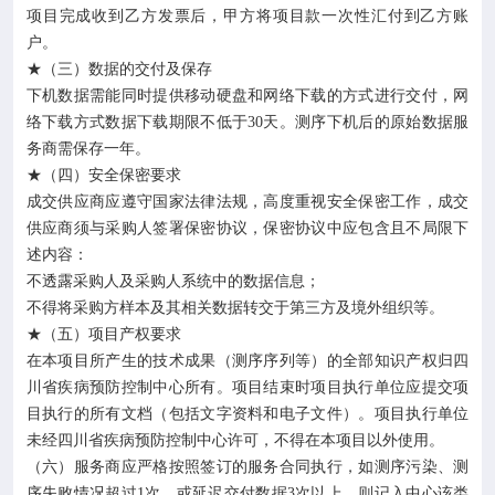
项目完成收到乙方发票后，甲方将项目款一次性汇付到乙方账
户。
★（三）数据的交付及保存
下机数据需能同时提供移动硬盘和网络下载的方式进行交付，网
络下载方式数据下载期限不低于30天。测序下机后的原始数据服
务商需保存一年。
★（四）安全保密要求
成交供应商应遵守国家法律法规，高度重视安全保密工作，成交
供应商须与采购人签署保密协议，保密协议中应包含且不局限下
述内容：
不透露采购人及采购人系统中的数据信息；
不得将采购方样本及其相关数据转交于第三方及境外组织等。
★（五）项目产权要求
在本项目所产生的技术成果（测序序列等）的全部知识产权归四
川省疾病预防控制中心所有。项目结束时项目执行单位应提交项
目执行的所有文档（包括文字资料和电子文件）。项目执行单位
未经四川省疾病预防控制中心许可，不得在本项目以外使用。
（六）服务商应严格按照签订的服务合同执行，如测序污染、测
序失败情况超过1次，或延迟交付数据3次以上，则记入中心该类