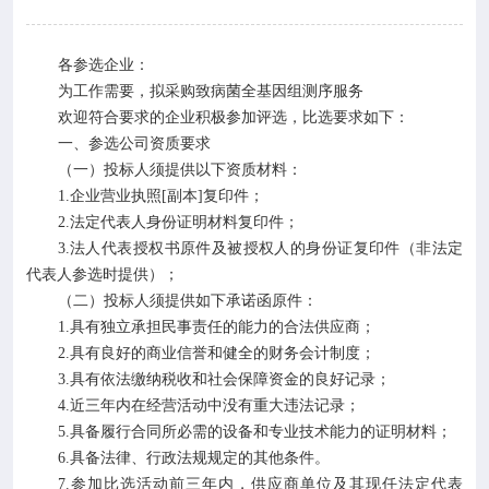

专业服务
各参选企业：

科研培训
为工作需要，拟采购致病菌全基因组测序服务
欢迎符合要求的企业积极参加评选，比选要求如下：

科普园地
一、参选公司资质要求
（一）投标人须提供以下资质材料：
1.企业营业执照[副本]复印件；
学术期刊
2.法定代表人身份证明材料复印件；
3.法人代表授权书原件及被授权人的身份证复印件（非法定

在线互动
代表人参选时提供）；
（二）投标人须提供如下承诺函原件：
1.具有独立承担民事责任的能力的合法供应商；

政务公开
2.具有良好的商业信誉和健全的财务会计制度；
3.具有依法缴纳税收和社会保障资金的良好记录；
4.近三年内在经营活动中没有重大违法记录；
5.具备履行合同所必需的设备和专业技术能力的证明材料；
6.具备法律、行政法规规定的其他条件。
7.参加比选活动前三年内，供应商单位及其现任法定代表