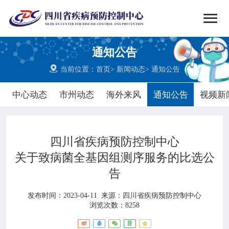


搜索
通知公告
网站首页

当前位置：
首页
>
新闻动态
>
通知公告

中心概况
中心动态
市州动态
海外来风
通知公告
视频新

党群建设
四川省疾病预防控制中心

新闻动态
关于致病菌全基因组测序服务的比选公
告

工作重点
发布时间：2023-04-11
来源：
四川省疾病预防控制中心

疾控服务
浏览次数：8258