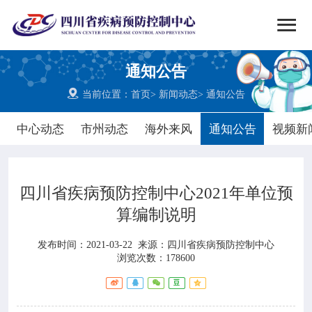


搜索
通知公告
网站首页

当前位置：
首页
>
新闻动态
>
通知公告

中心概况
中心动态
市州动态
海外来风
通知公告
视频新

党群建设
四川省疾病预防控制中心2021年单位预

新闻动态
算编制说明

工作重点
发布时间：2021-03-22
来源：
四川省疾病预防控制中心
浏览次数：178600

疾控服务