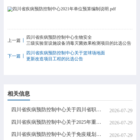

专业服务
四川省疾病预防控制中心2021年单位预算编制说明.pdf

科研培训
四川省疾病预防控制中心生物安全

上一篇
科普园地
三级实验室设施设备消毒灭菌效果检测项目的比选公告
四川省疾病预防控制中心关于篮球场地面
下一篇
更新改造项目工程的比选公告
学术期刊

在线互动
相关信息

政务公开
四川省疾病预防控制中心关于四川省职业病防治综合管理信息系统升级改造项目的邀请结果公告
2026-07-29
四川省疾病预防控制中心关于2025年重大公共卫生服务扩大国家免疫规划项目（中央财政转移支付资金）专项审计服务的比选结果公告
2026-07-29
四川省疾病预防控制中心关于免疫规划疾病相关病原核酸检测试剂以及一步法高保真逆转录PCR试剂盒采购的比选结果公告（第二次）
2026-07-29