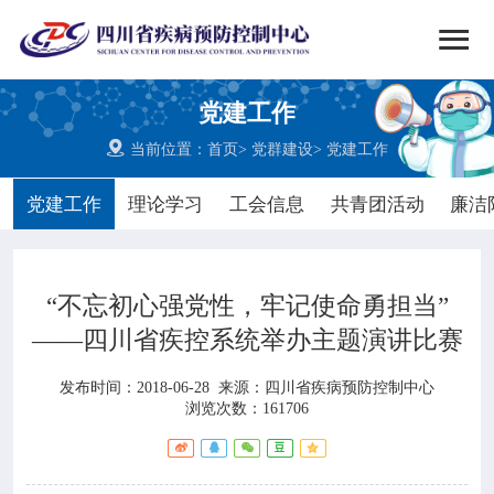


搜索
党建工作
网站首页

当前位置：
首页
>
党群建设
>
党建工作

中心概况
党建工作
理论学习
工会信息
共青团活动
廉洁

党群建设
“不忘初心强党性，牢记使命勇担当”

新闻动态
——四川省疾控系统举办主题演讲比赛

工作重点
发布时间：2018-06-28
来源：
四川省疾病预防控制中心
浏览次数：161706

疾控服务