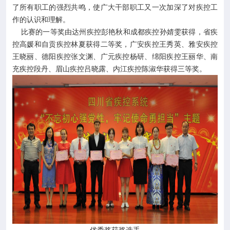
了所有职工的强烈共鸣，使广大干部职工又一次加深了对疾控工
作的认识和理解。
比赛的一等奖由达州疾控彭艳秋和成都疾控孙婧雯获得，省疾
控高媛和自贡疾控林夏获得二等奖，广安疾控王秀英、雅安疾控
王晓丽、德阳疾控张文渊、广元疾控杨研、绵阳疾控王丽华、南
充疾控段丹、眉山疾控吕晓露、内江疾控陈淑华获得三等奖。
优秀奖获奖选手