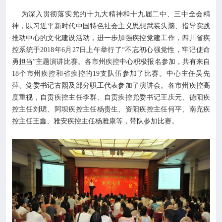

专业服务
为深入贯彻落实党的十九大精神和十九届二中、三中全会精
神，以习近平新时代中国特色社会主义思想武装头脑、指导实践

科研培训
推动中心的文化建设活动，进一步加强疾控党建工作，四川省疾
控系统于2018年6月27日上午举行了“不忘初心强党性，牢记使命
勇担当”主题演讲比赛。各市州疾控中心积极报名参加，共有来自

科普园地
18个市州疾控和省疾控的19支队伍参加了比赛。中心主任吴先
萍、党委书记古熙及部分职工代表参加了演讲会。各市州疾控高
学术期刊
度重视，自贡疾控主任李群、自贡疾控党委书记王庆元、德阳疾
控主任刘珺、阿坝疾控主任杨贵生、资阳疾控主任何平、南充疾
控主任王鑫、雅安疾控主任杨雅康等，带队参加比赛。

在线互动

政务公开