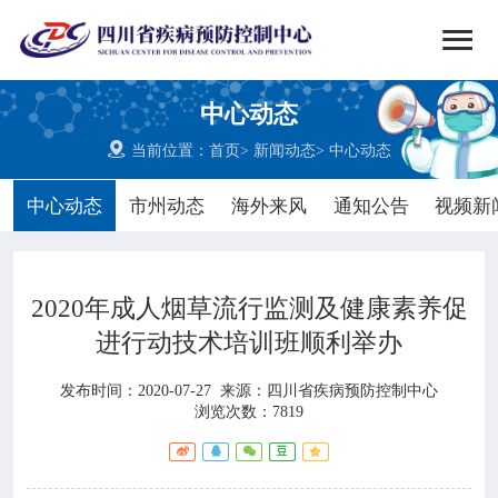


搜索
中心动态
网站首页

当前位置：
首页
>
新闻动态
>
中心动态

中心概况
中心动态
市州动态
海外来风
通知公告
视频新

党群建设
2020年成人烟草流行监测及健康素养促

新闻动态
进行动技术培训班顺利举办

工作重点
发布时间：2020-07-27
来源：
四川省疾病预防控制中心
浏览次数：7819

疾控服务