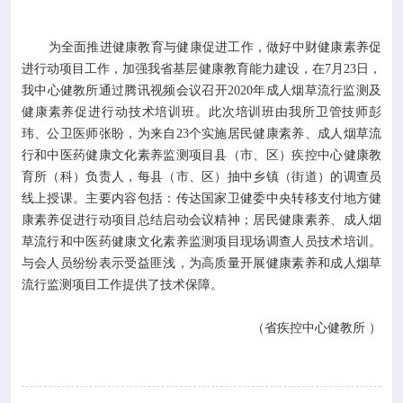

专业服务
为全面推进健康教育与健康促进工作，做好中财健康素养促

科研培训
进行动项目工作，加强我省基层健康教育能力建设，在7月23日，
我中心健教所通过腾讯视频会议召开2020年成人烟草流行监测及
健康素养促进行动技术培训班。此次培训班由我所卫管技师彭

科普园地
玮、公卫医师张盼，为来自23个实施居民健康素养、成人烟草流
行和中医药健康文化素养监测项目县（市、区）疾控中心健康教
学术期刊
育所（科）负责人，每县（市、区）抽中乡镇（街道）的调查员
线上授课。主要内容包括：传达国家卫健委中央转移支付地方健
康素养促进行动项目总结启动会议精神；居民健康素养、成人烟

在线互动
草流行和中医药健康文化素养监测项目现场调查人员技术培训。
与会人员纷纷表示受益匪浅，为高质量开展健康素养和成人烟草

政务公开
流行监测项目工作提供了技术保障。
（省疾控中心健教所 ）