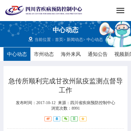


搜索
中心动态
网站首页

当前位置：
首页
>
新闻动态
>
中心动态

中心概况
中心动态
市州动态
海外来风
通知公告
视频新

党群建设
急传所顺利完成甘孜州鼠疫监测点督导

新闻动态
工作

工作重点
发布时间：2017-10-12
来源：
四川省疾病预防控制中心
浏览次数：8991

疾控服务