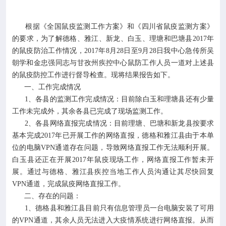

专业服务
根据《全国鼠疫监测工作方案》和《四川省鼠疫监测方案》

科研培训
的要求，为了解德格、雅江、新龙、白玉、理塘和巴塘县2017年
的鼠疫防治工作情况，2017年8月28日至9月28日我中心急传所吴
朝学和金忠强同志与甘孜州疾控中心鼠防工作人员一道对上述县

科普园地
的鼠疫防控工作进行督导检查。现将结果报告如下。
一、工作完成情况
学术期刊
1、各县的监测工作完成情况：目前除白玉和理塘县还有少量
工作未完成外，其余各县已完成了现场监测工作。
2、各县网络直报完成情况：目前理塘、巴塘和新龙县按要求

在线互动
基本完成2017年已开展工作的网络直报，德格和雅江县由于本单
位的电脑VPN通道存在问题，导致网络直报工作无法顺利开展。

政务公开
白玉县还正在开展2017年鼠疫现场工作，网络直报工作暂未开
展。通过与德格、雅江县疾控当地工作人员沟通让其尽快回复
VPN通道，完成鼠疫网络直报工作。
二、存在的问题：
1、德格县和雅江县目前只有信息管理员一台电脑安装了可用
的VPN通道，其余人员无法进入大疫情系统进行网络直报。从而