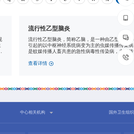
流行性乙型脑炎
工作重点
疾控
现
流行性乙型脑炎，简称乙脑，是一种由乙型脑炎病
热点关注
门诊服
生
引起的以中枢神经系统病变为主的虫媒传播传染病
预警信息
检验服
良
是蚊媒传播人畜共患的急性病毒性传染病，主要传
不
媒介为三带喙库蚊，猪是乙脑病毒的主要动物宿主
免疫接
成
查看详情
艾滋病
构名录
中心相关机构
国外卫生组织