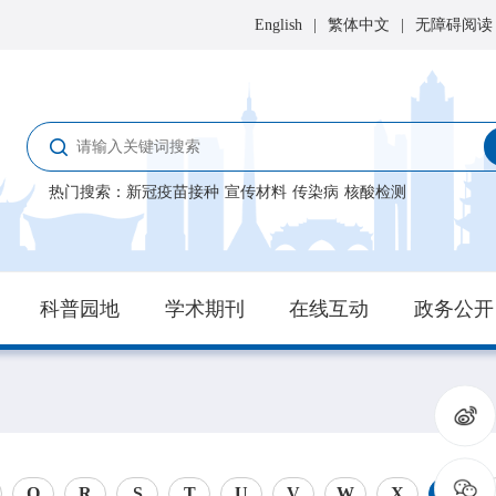
English
|
繁体中文
|
无障碍阅读
热门搜索
：
新冠疫苗接种
宣传材料
传染病
核酸检测
科普园地
学术期刊
在线互动
政务公开
Q
R
S
T
U
V
W
X
Y