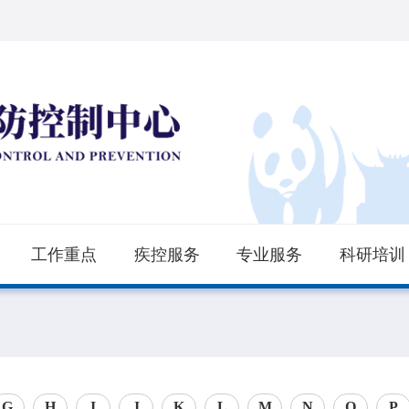
工作重点
疾控服务
专业服务
科研培训
G
H
I
J
K
L
M
N
O
P