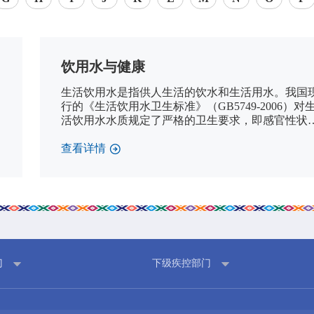
饮用水与健康
党群建设
新闻动态
生活饮用水是指供人生活的饮水和生活用水。我国
党建工作
中心动态
行的《生活饮用水卫生标准》（GB5749-2006）对
理论学习
市州动态
活饮用水水质规定了严格的卫生要求，即感官性状
好，透明、无色、无异味和异臭，无肉眼可见物，
工会信息
海外来风
含有病原微生物，水中所含的化学物质对人体不造
查看详情
共青团活动
通知公告
急性中毒、慢性中毒和远期危害。
廉洁阵地
视频新闻
图片集锦
门
下级疾控部门