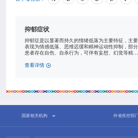
抑郁症状
网站首页
中心概况
抑郁症是以显著而持久的情绪低落为主要特征，主要
中心简介
表现为情感低落、思维迟缓和精神运动性抑制，部分
领导信息
患者存在自伤、自杀行为，可伴有妄想、幻觉等精神
病性症状，是一种患病率高、治愈率高的精神障碍。
组织机构
女性患病率高于男性。
查看详情
专家介绍
荣誉榜
联系我们
国家相关机构
外省疾控部