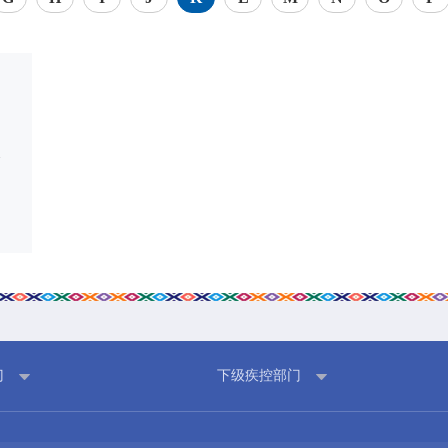
党群建设
新闻动态
党建工作
中心动态
破
理论学习
市州动态
工会信息
海外来风
共青团活动
通知公告
廉洁阵地
视频新闻
图片集锦
门
下级疾控部门