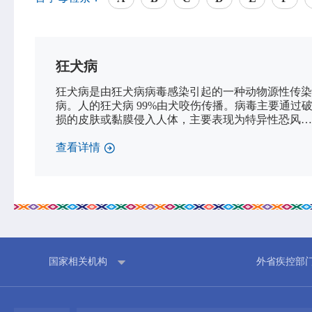
狂犬病
网站首页
中心概况
狂犬病是由狂犬病病毒感染引起的一种动物源性传染
中心简介
病。人的狂犬病 99%由犬咬伤传播。病毒主要通过
领导信息
损的皮肤或黏膜侵入人体，主要表现为特异性恐风、
恐水、咽肌痉挛、进行性瘫痪等症状。
组织机构
查看详情
专家介绍
荣誉榜
联系我们
国家相关机构
外省疾控部