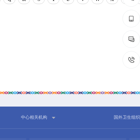
工作重点
疾控
热点关注
门诊服
预警信息
检验服
免疫接
艾滋病
构名录
中心相关机构
国外卫生组织