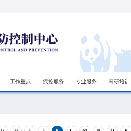
工作重点
疾控服务
专业服务
科研培训
G
H
I
J
K
L
M
N
O
P