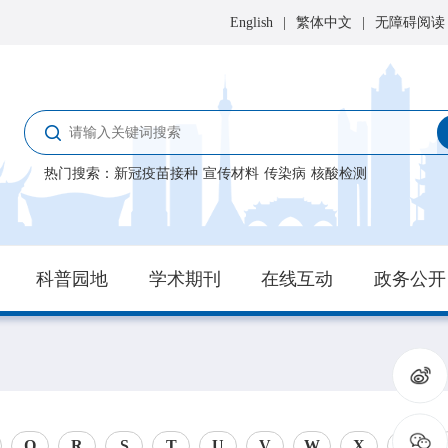
English
|
繁体中文
|
无障碍阅读
热门搜索
：
新冠疫苗接种
宣传材料
传染病
核酸检测
科普园地
学术期刊
在线互动
政务公开
Q
R
S
T
U
V
W
X
Y